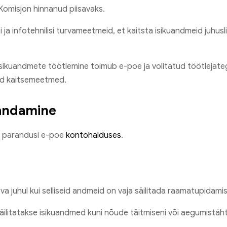
Komisjon hinnanud piisavaks.
i ja infotehnilisi turvameetmeid, et kaitsta isikuandmeid juhu
sikuandmete töötlemine toimub e-poe ja volitatud töötlejatega
ed kaitsemeetmed.
randamine
a parandusi e-poe
kontohalduses
.
a juhul kui selliseid andmeid on vaja säilitada raamatupidamis
äilitatakse isikuandmed kuni nõude täitmiseni või aegumistäht