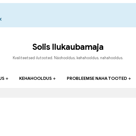
×
Solis Ilukaubamaja
Kvaliteetsed ilutooted. Näohooldus, kehahooldus, nahahooldus.
US
KEHAHOOLDUS
PROBLEEMSE NAHA TOOTED