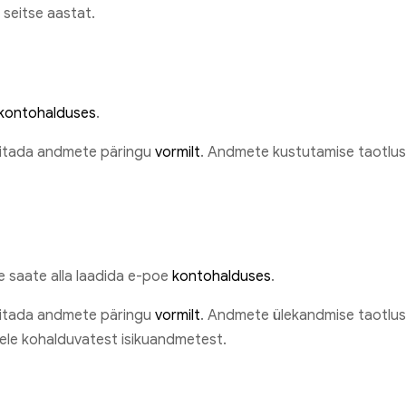
 seitse aastat.
kontohalduses
.
sitada andmete päringu
vormilt
. Andmete kustutamise taotlusel
e saate alla laadida e-poe
kontohalduses
.
sitada andmete päringu
vormilt
. Andmete ülekandmise taotlusel
sele kohalduvatest isikuandmetest.