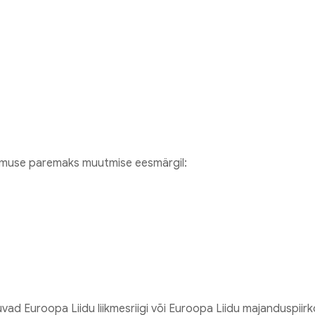
emuse paremaks muutmise eesmärgil:
ad Euroopa Liidu liikmesriigi või Euroopa Liidu majanduspiirko