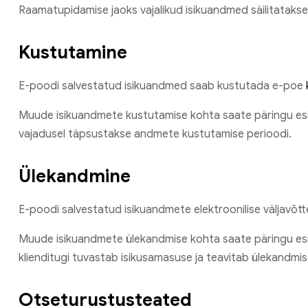
Raamatupidamise jaoks vajalikud isikuandmed säilitatakse
Kustutamine
E-poodi salvestatud isikuandmed saab kustutada e-poe
Muude isikuandmete kustutamise kohta saate päringu e
vajadusel täpsustakse andmete kustutamise perioodi.
Ülekandmine
E-poodi salvestatud isikuandmete elektroonilise väljavõtt
Muude isikuandmete ülekandmise kohta saate päringu e
klienditugi tuvastab isikusamasuse ja teavitab ülekandmi
Otseturustusteated