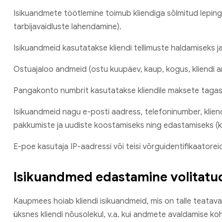
Isikuandmete töötlemine toimub kliendiga sõlmitud lepingu
tarbijavaidluste lahendamine).
Isikuandmeid kasutatakse kliendi tellimuste haldamiseks 
Ostuajaloo andmeid (ostu kuupäev, kaup, kogus, kliendi 
Pangakonto numbrit kasutatakse kliendile maksete tagas
Isikuandmeid nagu e-posti aadress, telefoninumber, kliend
pakkumiste ja uudiste koostamiseks ning edastamiseks (kl
E-poe kasutaja IP-aadressi või teisi võrguidentifikaator
Isikuandmed edastamine volitatud
Kaupmees hoiab kliendi isikuandmeid, mis on talle teatav
üksnes kliendi nõusolekul, v.a. kui andmete avaldamise ko