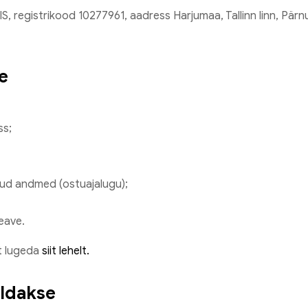
, registrikood 10277961, aadress Harjumaa, Tallinn linn, Pärn
e
ss;
ud andmed (ostuajalugu);
eave.
t lugeda
siit lehelt.
eldakse