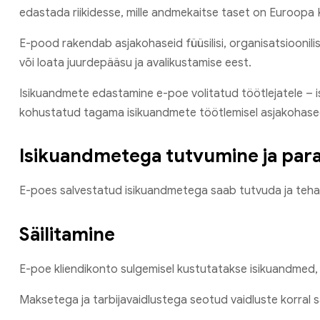
edastada riikidesse, mille andmekaitse taset on Euroopa 
E-pood rakendab asjakohaseid füüsilisi, organisatsioonilis
või loata juurdepääsu ja avalikustamise eest.
Isikuandmete edastamine e-poe volitatud töötlejatele – i
kohustatud tagama isikuandmete töötlemisel asjakohas
Isikuandmetega tutvumine ja pa
E-poes salvestatud isikuandmetega saab tutvuda ja teh
Säilitamine
E-poe kliendikonto sulgemisel kustutatakse isikuandmed, v
Maksetega ja tarbijavaidlustega seotud vaidluste korral s