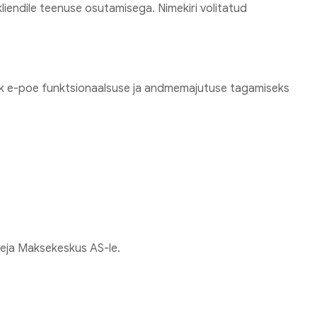
iendile teenuse osutamisega. Nimekiri volitatud
lik e-poe funktsionaalsuse ja andmemajutuse tagamiseks
leja Maksekeskus AS-le.