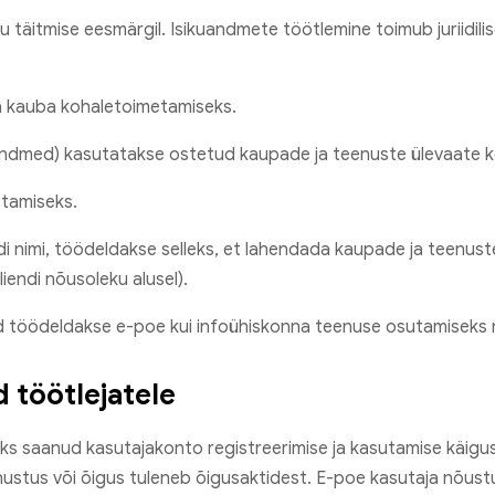
 täitmise eesmärgil. Isikuandmete töötlemine toimub juriidil
ja kauba kohaletoimetamiseks.
andmed) kasutatakse ostetud kaupade ja teenuste ülevaate ko
tamiseks.
i nimi, töödeldakse selleks, et lahendada kaupade ja teenust
iendi nõusoleku alusel).
eid töödeldakse e-poe kui infoühiskonna teenuse osutamiseks 
 töötlejatele
aks saanud kasutajakonto registreerimise ja kasutamise käigu
hustus või õigus tuleneb õigusaktidest. E-poe kasutaja nõustu