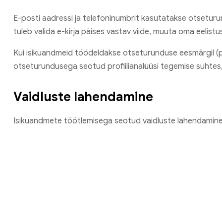
E-posti aadressi ja telefoninumbrit kasutatakse otseturun
tuleb valida e-kirja päises vastav viide, muuta oma eelistu
Kui isikuandmeid töödeldakse otseturunduse eesmärgil (pro
otseturundusega seotud profiilianalüüsi tegemise suhtes, i
Vaidluste lahendamine
Isikuandmete töötlemisega seotud vaidluste lahendamin