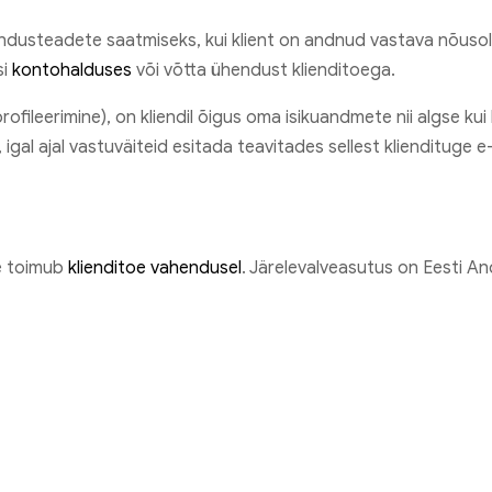
dusteadete saatmiseks, kui klient on andnud vastava nõusolek
si
kontohalduses
või võtta ühendust klienditoega.
fileerimine), on kliendil õigus oma isikuandmete nii algse kui
gal ajal vastuväiteid esitada teavitades sellest kliendituge e-
e toimub
klienditoe vahendusel
. Järelevalveasutus on Eesti A