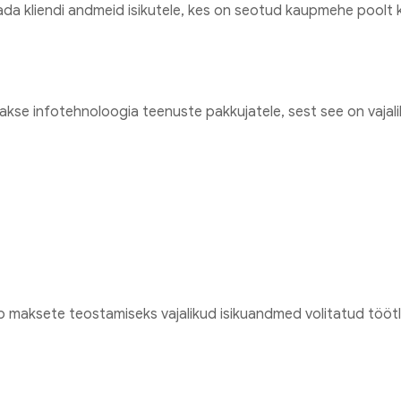
 kliendi andmeid isikutele, kes on seotud kaupmehe poolt kl
kse infotehnoloogia teenuste pakkujatele, sest see on vaja
 maksete teostamiseks vajalikud isikuandmed volitatud tööt