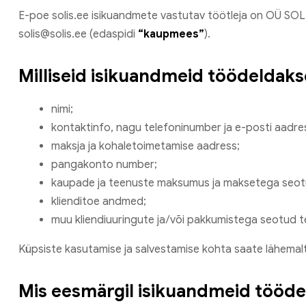
E-poe solis.ee isikuandmete vastutav töötleja on OÜ SOLIS
solis@solis.ee (edaspidi
“kaupmees”
).
Milliseid isikuandmeid töödeldaks
nimi;
kontaktinfo, nagu telefoninumber ja e-posti aadre
maksja ja kohaletoimetamise aadress;
pangakonto number;
kaupade ja teenuste maksumus ja maksetega seot
klienditoe andmed;
muu kliendiuuringute ja/või pakkumistega seotud t
Küpsiste kasutamise ja salvestamise kohta saate lähemal
Mis eesmärgil isikuandmeid tööd