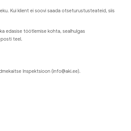
u. Kui klient ei soovi saada otseturustusteateid, siis
 ka edasise töötlemise kohta, sealhulgas
posti teel.
ndmekaitse Inspektsioon (info@aki.ee).