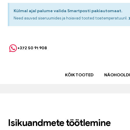
Külmal ajal palume valida Smartposti pakiautomaat.
Need asuvad siseruumides ja hoiavad tooted toatemperatuuril.
+372 50 91 908
KÕIK TOOTED
NÄOHOOLD
Isikuandmete töötlemine