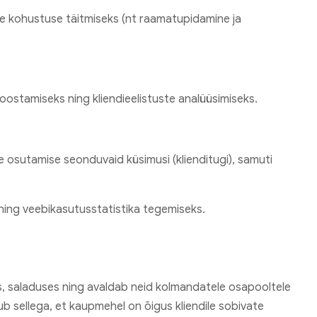
ise kohustuse täitmiseks (nt raamatupidamine ja
ostamiseks ning kliendieelistuste analüüsimiseks.
e osutamise seonduvaid küsimusi (klienditugi), samuti
ning veebikasutusstatistika tegemiseks.
s, saladuses ning avaldab neid kolmandatele osapooltele
b sellega, et kaupmehel on õigus kliendile sobivate