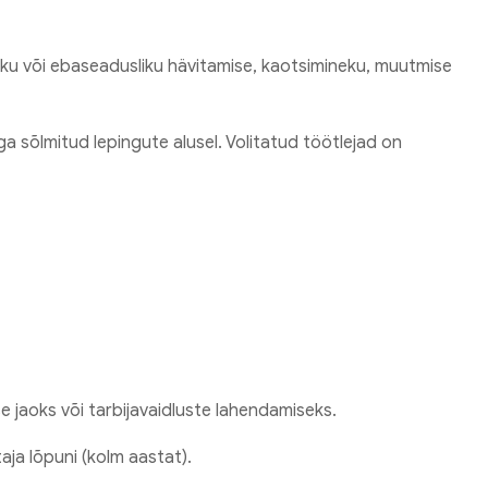
sliku või ebaseadusliku hävitamise, kaotsimineku, muutmise
 sõlmitud lepingute alusel. Volitatud töötlejad on
e jaoks või tarbijavaidluste lahendamiseks.
aja lõpuni (kolm aastat).