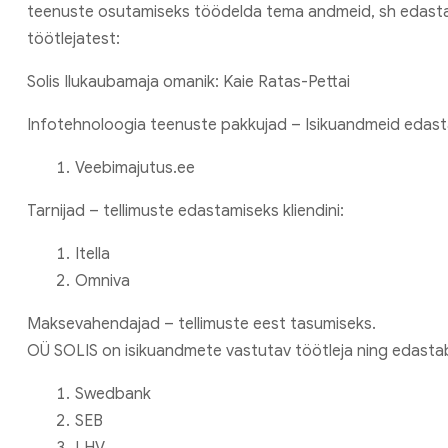
teenuste osutamiseks töödelda tema andmeid, sh edastada
töötlejatest:
Solis Ilukaubamaja omanik: Kaie Ratas-Pettai
Infotehnoloogia teenuste pakkujad – Isikuandmeid edasta
Veebimajutus.ee
Tarnijad – tellimuste edastamiseks kliendini:
Itella
Omniva
Maksevahendajad – tellimuste eest tasumiseks.
OÜ SOLIS on isikuandmete vastutav töötleja ning edastab
Swedbank
SEB
LHV