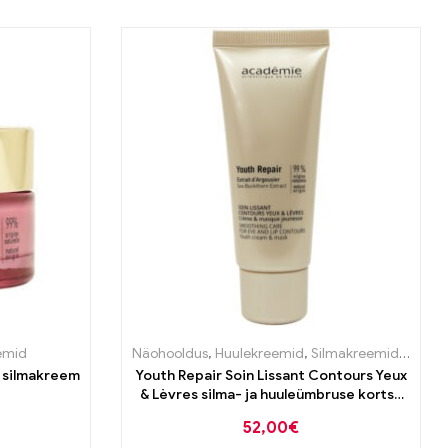
mid
emid
,
Silmakreemid
Näohooldus
,
Huulekreemid
,
Silmakreemid
,
Vanan
Youth Repair Soin Lissant Contours Yeux
& Lèvres silma- ja huuleümbruse kortse
siluv silmakreem ja mask 40ml
52,00
€