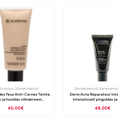
hooldus
,
Silmakreemid
Silmakreemid
,
Vananemis
es Yeux Anti-Cernes Teinte,
Derm Acte Réparateur Inte
v ja hooldav silmakreem
intensiivselt pinguldav ja
tele silmaalustele 20ml
silmakreem 15ml
40,00
€
48,00
€