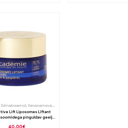
,
Silmakreemid
,
Vananemisvastane
tive Lift Liposomes Liftant
silmakreem 15ml
40,00
€