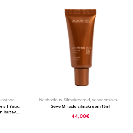
vastane
Näohooldus
,
Silmakreemid
,
Vananemisvastane
nsif Yeux,
Sève Miracle silmakreem 15ml
 niisutav
44,00
€