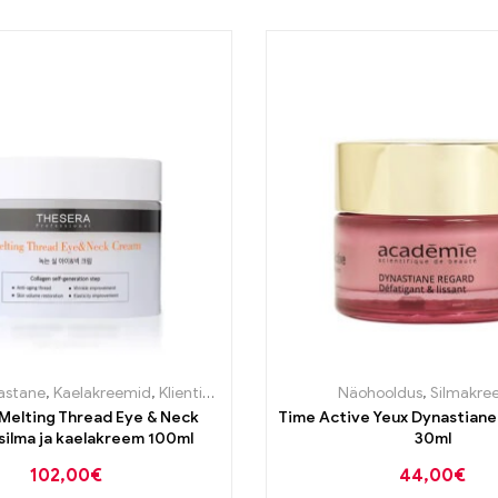
astane
,
Kaelakreemid
,
Klientide lemmik
,
Näohooldus
Näohooldus
,
Päeva ja öö kree
,
Silmakre
Melting Thread Eye & Neck
Time Active Yeux Dynastiane silmakreem
ilma ja kaelakreem 100ml
30ml
102,00
€
44,00
€