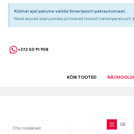
Külmal ajal palume valida Smartposti pakiautomaat.
Need asuvad siseruumides ja hoiavad tooted toatemperatuuril.
+372 50 91 908
KÕIK TOOTED
NÄOHOOLD