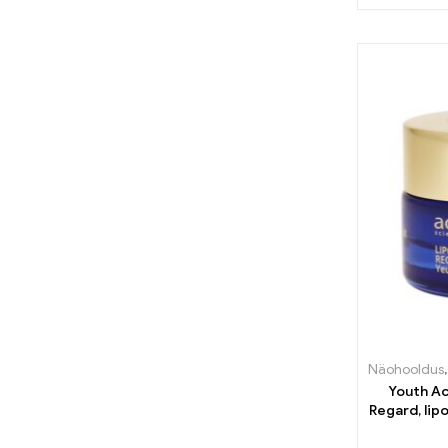
Näohooldus
Youth Ac
Regard, liposoomidega pinguldav geeljas