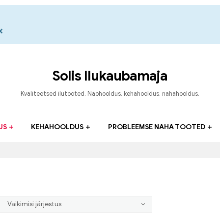
×
Solis Ilukaubamaja
Kvaliteetsed ilutooted. Näohooldus, kehahooldus, nahahooldus.
US
KEHAHOOLDUS
PROBLEEMSE NAHA TOOTED