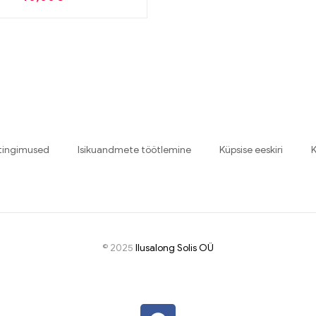
tingimused
Isikuandmete töötlemine
Küpsise eeskiri
K
© 2025
I
lusalong Solis OÜ