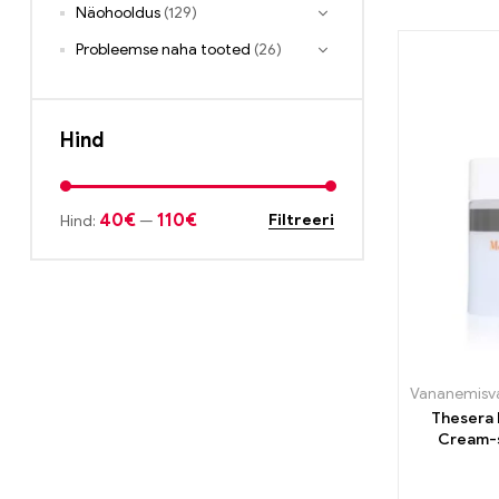
Näohooldus
(129)
Probleemse naha tooted
(26)
Hind
40€
110€
Filtreeri
Hind:
—
Vananemisv
Thesera 
Cream-s