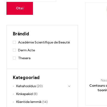
Otsi
Brändid
Académie Scientifique de Beauté
Derm Acte
Thesera
Kategooriad
Näo
Contours d
Kehahooldus
(20)
tooni
Kinkepakid
(8)
tumeda
Klientide lemmik
(14)