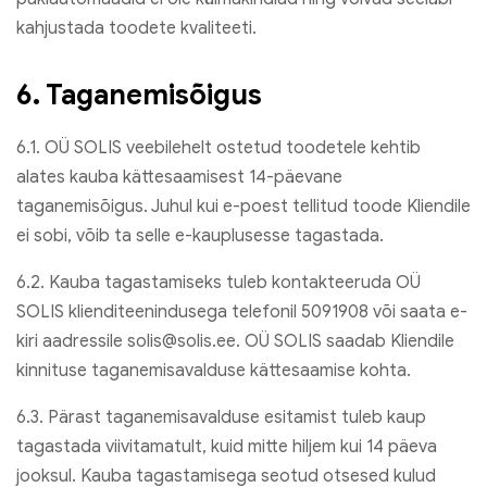
kahjustada toodete kvaliteeti.
6. Taganemisõigus
6.1. OÜ SOLIS veebilehelt ostetud toodetele kehtib
alates kauba kättesaamisest 14-päevane
taganemisõigus. Juhul kui e-poest tellitud toode Kliendile
ei sobi, võib ta selle e-kauplusesse tagastada.
6.2. Kauba tagastamiseks tuleb kontakteeruda OÜ
SOLIS klienditeenindusega telefonil 5091908 või saata e-
kiri aadressile solis@solis.ee. OÜ SOLIS saadab Kliendile
kinnituse taganemisavalduse kättesaamise kohta.
6.3. Pärast taganemisavalduse esitamist tuleb kaup
tagastada viivitamatult, kuid mitte hiljem kui 14 päeva
jooksul. Kauba tagastamisega seotud otsesed kulud