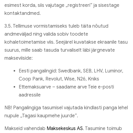
esimest korda, siis vajutage „registreeri“ ja sisestage
kontaktandmed.
3.5. Tellimuse vormistamiseks tuleb täita nõutud
andmeväljad ning valida sobiv toodete
kohaletoimetamise viis. Seejärel kuvatakse ekraanile tasu
suurus, mille saab tasuda turvaliselt läbi järgnevate
makseviiside:
Eesti pangalingid: Swedbank, SEB, LHV, Luminor,
Coop Pank, Revolut, Wise, N26, Kniks
Ettemaksuarve – saadame arve Teie e-posti
aadressile
NB! Pangalingiga tasumisel vajutada kindlasti panga lehel
nupule „Tagasi kaupmehe juurde“.
Makseid vahendab
Maksekeskus AS
. Tasumine toimub