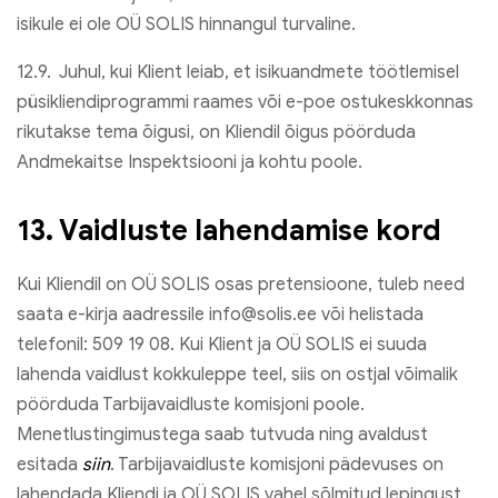
isikule ei ole OÜ SOLIS hinnangul turvaline.
12.9. Juhul, kui Klient leiab, et isikuandmete töötlemisel
püsikliendiprogrammi raames või e-poe ostukeskkonnas
rikutakse tema õigusi, on Kliendil õigus pöörduda
Andmekaitse Inspektsiooni ja kohtu poole.
13. Vaidluste lahendamise kord
Kui Kliendil on OÜ SOLIS osas pretensioone, tuleb need
saata e-kirja aadressile info@solis.ee või helistada
telefonil: 509 19 08. Kui Klient ja OÜ SOLIS ei suuda
lahenda vaidlust kokkuleppe teel, siis on ostjal võimalik
pöörduda Tarbijavaidluste komisjoni poole.
Menetlustingimustega saab tutvuda ning avaldust
esitada
siin
. Tarbijavaidluste komisjoni pädevuses on
lahendada Kliendi ja OÜ SOLIS vahel sõlmitud lepingust