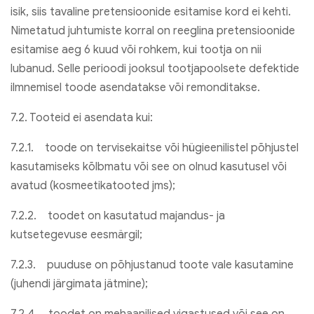
isik, siis tavaline pretensioonide esitamise kord ei kehti.
Nimetatud juhtumiste korral on reeglina pretensioonide
esitamise aeg 6 kuud või rohkem, kui tootja on nii
lubanud. Selle perioodi jooksul tootjapoolsete defektide
ilmnemisel toode asendatakse või remonditakse.
7.2. Tooteid ei asendata kui:
7.2.1. toode on tervisekaitse või hügieenilistel põhjustel
kasutamiseks kõlbmatu või see on olnud kasutusel või
avatud (kosmeetikatooted jms);
7.2.2. toodet on kasutatud majandus- ja
kutsetegevuse eesmärgil;
7.2.3. puuduse on põhjustanud toote vale kasutamine
(juhendi järgimata jätmine);
7.2.4. toodet on mehaanilised vigastused või see on