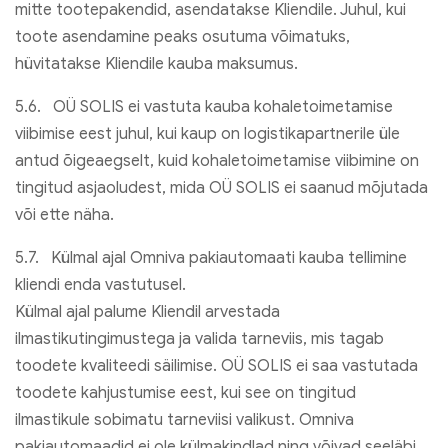
mitte tootepakendid, asendatakse Kliendile. Juhul, kui
toote asendamine peaks osutuma võimatuks,
hüvitatakse Kliendile kauba maksumus.
5.6. OÜ SOLIS ei vastuta kauba kohaletoimetamise
viibimise eest juhul, kui kaup on logistikapartnerile üle
antud õigeaegselt, kuid kohaletoimetamise viibimine on
tingitud asjaoludest, mida OÜ SOLIS ei saanud mõjutada
või ette näha.
5.7. Külmal ajal Omniva pakiautomaati kauba tellimine
kliendi enda vastutusel.
Külmal ajal palume Kliendil arvestada
ilmastikutingimustega ja valida tarneviis, mis tagab
toodete kvaliteedi säilimise. OÜ SOLIS ei saa vastutada
toodete kahjustumise eest, kui see on tingitud
ilmastikule sobimatu tarneviisi valikust. Omniva
pakiautomaadid ei ole külmakindlad ning võivad seeläbi