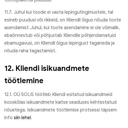
tootepakendi puudusi.
11.7. Juhul kui toode ei vasta lepingutingimustele, tal
esineb puudusi või rikkeid, on Kliendil õigus nõuda toote
asendamist. Juhul, kui toote asendamine ei ole võimalik,
ebaõnnestub või põhjustab Kliendile põhjendamatuid
ebamugavusi, on Kliendil õigus lepingust taganeda ja
nõuda raha tagastamist.
12. Kliendi isikuandmete
töötlemine
12.1. OÜ SOLIS töötleb Kliendi esitatud isikuandmeid
kooskõlas isikuandmete kaitse seaduses kehtestatud
nõuetega. Isikuandmete töötlemise protsessi täpsem
info
siin lehel
.