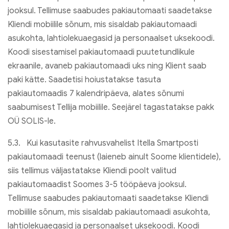
jooksul. Tellimuse saabudes pakiautomaati saadetakse
Kliendi mobiilile sõnum, mis sisaldab pakiautomaadi
asukohta, lahtiolekuaegasid ja personaalset uksekoodi.
Koodi sisestamisel pakiautomaadi puutetundlikule
ekraanile, avaneb pakiautomaadi uks ning Klient saab
paki kätte. Saadetisi hoiustatakse tasuta
pakiautomaadis 7 kalendripäeva, alates sõnumi
saabumisest Tellija mobiilile. Seejärel tagastatakse pakk
OÜ SOLIS-le.
5.3. Kui kasutasite rahvusvahelist Itella Smartposti
pakiautomaadi teenust (laieneb ainult Soome klientidele),
siis tellimus väljastatakse Kliendi poolt valitud
pakiautomaadist Soomes 3-5 tööpäeva jooksul.
Tellimuse saabudes pakiautomaati saadetakse Kliendi
mobiilile sõnum, mis sisaldab pakiautomaadi asukohta,
lahtiolekuaegasid ja personaalset uksekoodi. Koodi