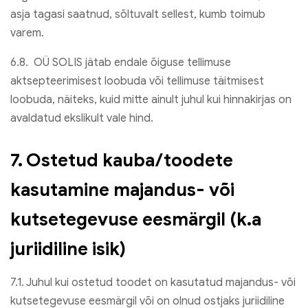
asja tagasi saatnud, sõltuvalt sellest, kumb toimub
varem.
6.8. OÜ SOLIS jätab endale õiguse tellimuse
aktsepteerimisest loobuda või tellimuse täitmisest
loobuda, näiteks, kuid mitte ainult juhul kui hinnakirjas on
avaldatud ekslikult vale hind.
7. Ostetud kauba/toodete
kasutamine majandus- või
kutsetegevuse eesmärgil (k.a
juriidiline isik)
7.1. Juhul kui ostetud toodet on kasutatud majandus- või
kutsetegevuse eesmärgil või on olnud ostjaks juriidiline