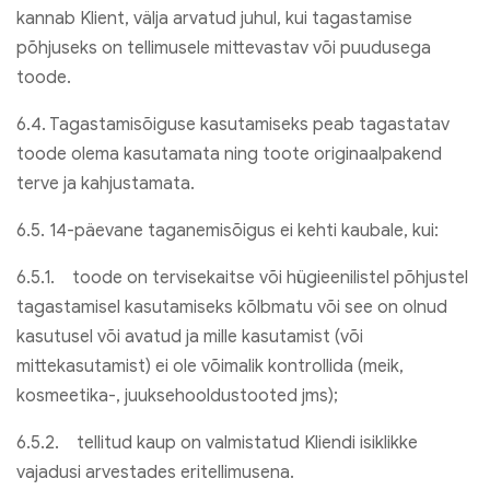
kannab Klient, välja arvatud juhul, kui tagastamise
põhjuseks on tellimusele mittevastav või puudusega
toode.
6.4. Tagastamisõiguse kasutamiseks peab tagastatav
toode olema kasutamata ning toote originaalpakend
terve ja kahjustamata.
6.5. 14-päevane taganemisõigus ei kehti kaubale, kui:
6.5.1. toode on tervisekaitse või hügieenilistel põhjustel
tagastamisel kasutamiseks kõlbmatu või see on olnud
kasutusel või avatud ja mille kasutamist (või
mittekasutamist) ei ole võimalik kontrollida (meik,
kosmeetika-, juuksehooldustooted jms);
6.5.2. tellitud kaup on valmistatud Kliendi isiklikke
vajadusi arvestades eritellimusena.