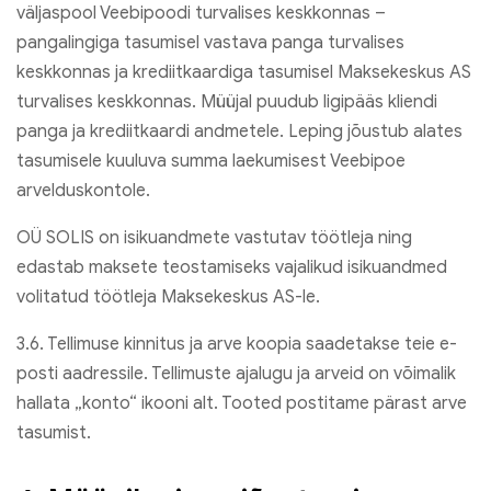
väljaspool Veebipoodi turvalises keskkonnas –
pangalingiga tasumisel vastava panga turvalises
keskkonnas ja krediitkaardiga tasumisel Maksekeskus AS
turvalises keskkonnas. Müüjal puudub ligipääs kliendi
panga ja krediitkaardi andmetele. Leping jõustub alates
tasumisele kuuluva summa laekumisest Veebipoe
arvelduskontole.
OÜ SOLIS on isikuandmete vastutav töötleja ning
edastab maksete teostamiseks vajalikud isikuandmed
volitatud töötleja Maksekeskus AS-le.
3.6. Tellimuse kinnitus ja arve koopia saadetakse teie e-
posti aadressile. Tellimuste ajalugu ja arveid on võimalik
hallata „konto“ ikooni alt. Tooted postitame pärast arve
tasumist.