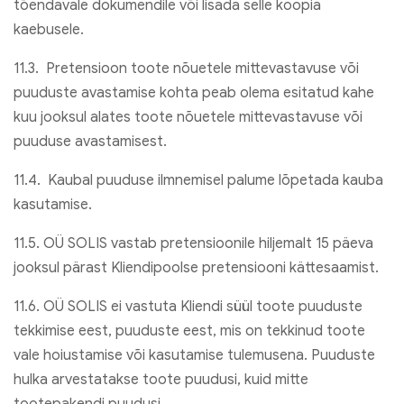
tõendavale dokumendile või lisada selle koopia
kaebusele.
11.3. Pretensioon toote nõuetele mittevastavuse või
puuduste avastamise kohta peab olema esitatud kahe
kuu jooksul alates toote nõuetele mittevastavuse või
puuduse avastamisest.
11.4. Kaubal puuduse ilmnemisel palume lõpetada kauba
kasutamise.
11.5. OÜ SOLIS vastab pretensioonile hiljemalt 15 päeva
jooksul pärast Kliendipoolse pretensiooni kättesaamist.
11.6. OÜ SOLIS ei vastuta Kliendi süül toote puuduste
tekkimise eest, puuduste eest, mis on tekkinud toote
vale hoiustamise või kasutamise tulemusena. Puuduste
hulka arvestatakse toote puudusi, kuid mitte