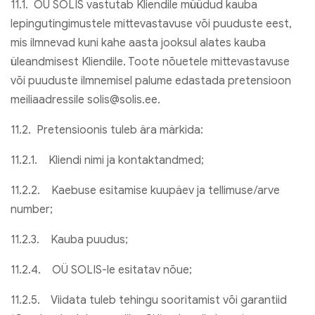
11.1. OÜ SOLIS vastutab Kliendile müüdud kauba
lepingutingimustele mittevastavuse või puuduste eest,
mis ilmnevad kuni kahe aasta jooksul alates kauba
üleandmisest Kliendile. Toote nõuetele mittevastavuse
või puuduste ilmnemisel palume edastada pretensioon
meiliaadressile solis@solis.ee.
11.2. Pretensioonis tuleb ära märkida:
11.2.1. Kliendi nimi ja kontaktandmed;
11.2.2. Kaebuse esitamise kuupäev ja tellimuse/arve
number;
11.2.3. Kauba puudus;
11.2.4. OÜ SOLIS-le esitatav nõue;
11.2.5. Viidata tuleb tehingu sooritamist või garantiid