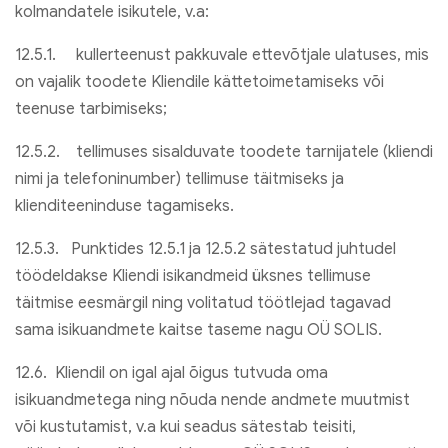
kolmandatele isikutele, v.a:
12.5.1. kullerteenust pakkuvale ettevõtjale ulatuses, mis
on vajalik toodete Kliendile kättetoimetamiseks või
teenuse tarbimiseks;
12.5.2. tellimuses sisalduvate toodete tarnijatele (kliendi
nimi ja telefoninumber) tellimuse täitmiseks ja
klienditeeninduse tagamiseks.
12.5.3. Punktides 12.5.1 ja 12.5.2 sätestatud juhtudel
töödeldakse Kliendi isikandmeid üksnes tellimuse
täitmise eesmärgil ning volitatud töötlejad tagavad
sama isikuandmete kaitse taseme nagu OÜ SOLIS.
12.6. Kliendil on igal ajal õigus tutvuda oma
isikuandmetega ning nõuda nende andmete muutmist
või kustutamist, v.a kui seadus sätestab teisiti,