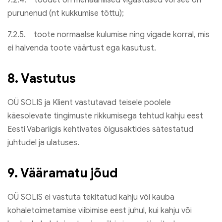
purunenud (nt kukkumise tõttu);
7.2.5. toote normaalse kulumise ning vigade korral, mis
ei halvenda toote väärtust ega kasutust.
8. Vastutus
OÜ SOLIS ja Klient vastutavad teisele poolele
käesolevate tingimuste rikkumisega tehtud kahju eest
Eesti Vabariigis kehtivates õigusaktides sätestatud
juhtudel ja ulatuses.
9. Vääramatu jõud
OÜ SOLIS ei vastuta tekitatud kahju või kauba
kohaletoimetamise viibimise eest juhul, kui kahju või