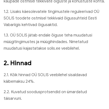
kaupade ostmisel tekkivate õiguste ja kohustuste kohta.
1.2. Lisaks käesolevatele tingimustele reguleerivad OÜ
SOLIS toodete ostmisel tekkivaid õigussuhteid Eesti
Vabariigis kehtivad õigusaktid.
1.3. OÜ SOLIS jätab endale õiguse teha muudatusi
müügitingimustes ja müügihindades. Nimetatud
muudatusi kajastatakse solis.ee veebilehel.
2. Hinnad
2.1. Kõik hinnad OÜ SOLIS veebilehel sisaldavad
käibemaksu 24%.
2.2. Kuvatud soodusprotsendid on ümardatud
täisarvuni.