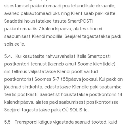
sisestamisel pakiautomaadi puutetundlikule ekraanile,
avaneb pakiautomaadi uks ning Klient saab paki kätte.
Saadetisi hoiustatakse tasuta SmartPOSTi
pakiautomaadis 7 kalendripäeva, alates sõnumi
saabumisest Kliendi mobiilile. Seejärel tagastatakse pakk
solis.ee’le.
5.4. Kui kasutasite rahvusvahelist Itella Smartposti
postkontori teenust (laieneb ainult Soome klientidele),
siis tellimus väljastatakse Kliendi poolt valitud
postkontorist Soomes 5-7 tööpäeva jooksul. Kui pakk on
jõudnud sihtkohta, edastatakse Kliendile paki saabumise
teatis postkasti. Saadetist hoiustatakse postkontoris 14
kalendripäeva, alates paki saabumisest postkontorisse.
Seejärel tagastatakse pakk OÜ SOLIS-le.
5.5. Transpordi käigus vigastada saanud tooted, kuid