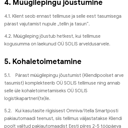
4. Müügilepingu jõustumine
4.1. Klient seob ennast tellimuse ja selle eest tasumisega
pärast vajutamist nupule „tellin ja tasun”.
4.2. Müügileping jõustub hetkest, kui tellimuse
kogusumma on laekunud OÜ SOLIS arveldusarvele.
5. Kohaletoimetamine
5.1. Pärast müügilepingu jõustumist (Kliendipoolset arve
tasumist) komplekteerib OÜ SOLIS tellimuse ning annab
selle üle kohaletoimetamiseks OÜ SOLIS
logistikapartneri(te)le.
5.2. Kui kasutasite riigisisest Omniva/Itella Smartposti
pakiautomaadi teenust, siis tellimus väljastatakse Kliendi
poolt valitud pakiautomaadist Eesti piires 2-5 tööpäeva