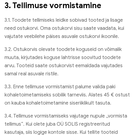
3. Tellimuse vormistamine
3.1. Toodete tellimiseks leidke sobivad tooted ja lisage
need ostukorvi. Oma ostukorvi sisu saate vaadata, kui
vajutate veebilehe päises asuvale ostukorvi ikoonile.
3.2. Ostukorvis olevate toodete koguseid on võimalik
muuta, kirjutades koguse lahtrisse soovitud toodete
arvu. Tooteid saate ostukorvist eemaldada vajutades
samal real asuvale ristile.
3.3. Enne tellimuse vormistamist palume valida paki
kohaletoimetamiseks sobilik tarneviis. Alates 45 € ostust
on kauba kohaletoimetamine siseriiklikult tasuta.
3.4. Tellimuse vormistamiseks vajutage nupule „vormista
tellimus“. Kui olete juba OÜ SOLIS registreeritud
kasutaja, siis logige kontole sisse. Kui tellite tooteid