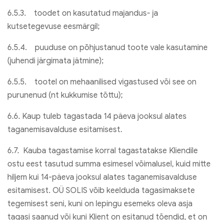
6.5.3. toodet on kasutatud majandus- ja
kutsetegevuse eesmärgil;
6.5.4. puuduse on põhjustanud toote vale kasutamine
(juhendi järgimata jätmine);
6.5.5. tootel on mehaanilised vigastused või see on
purunenud (nt kukkumise tõttu);
6.6. Kaup tuleb tagastada 14 päeva jooksul alates
taganemisavalduse esitamisest.
6.7. Kauba tagastamise korral tagastatakse Kliendile
ostu eest tasutud summa esimesel võimalusel, kuid mitte
hiljem kui 14-päeva jooksul alates taganemisavalduse
esitamisest. OÜ SOLIS võib keelduda tagasimaksete
tegemisest seni, kuni on lepingu esemeks oleva asja
tagasi saanud või kuni Klient on esitanud tõendid, et on