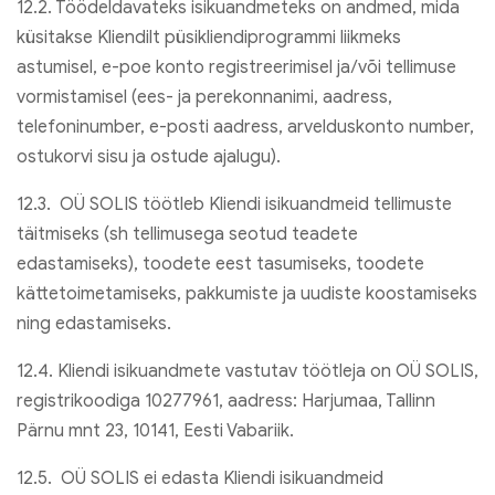
12.2. Töödeldavateks isikuandmeteks on andmed, mida
küsitakse Kliendilt püsikliendiprogrammi liikmeks
astumisel, e-poe konto registreerimisel ja/või tellimuse
vormistamisel (ees- ja perekonnanimi, aadress,
telefoninumber, e-posti aadress, arvelduskonto number,
ostukorvi sisu ja ostude ajalugu).
12.3. OÜ SOLIS töötleb Kliendi isikuandmeid tellimuste
täitmiseks (sh tellimusega seotud teadete
edastamiseks), toodete eest tasumiseks, toodete
kättetoimetamiseks, pakkumiste ja uudiste koostamiseks
ning edastamiseks.
12.4. Kliendi isikuandmete vastutav töötleja on OÜ SOLIS,
registrikoodiga 10277961, aadress: Harjumaa, Tallinn
Pärnu mnt 23, 10141, Eesti Vabariik.
12.5. OÜ SOLIS ei edasta Kliendi isikuandmeid