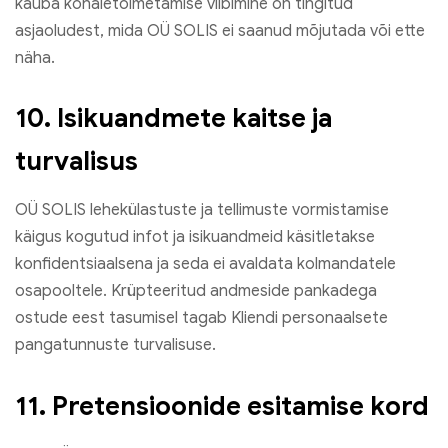
kauba kohaletoimetamise viibimine on tingitud
asjaoludest, mida OÜ SOLIS ei saanud mõjutada või ette
näha.
10. Isikuandmete kaitse ja
turvalisus
OÜ SOLIS lehekülastuste ja tellimuste vormistamise
käigus kogutud infot ja isikuandmeid käsitletakse
konfidentsiaalsena ja seda ei avaldata kolmandatele
osapooltele. Krüpteeritud andmeside pankadega
ostude eest tasumisel tagab Kliendi personaalsete
pangatunnuste turvalisuse.
11. Pretensioonide esitamise kord