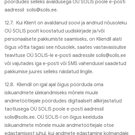
pöördudes selleks avaldusega OÜ SOLIS poole e-posti
aadressil solis@solis.ee.
12.7. Kui Klient on avaldanud soovi ja andnud nõusoleku
OÜ SOLIS poolt koostatud uudiskirjade ja/või
personaalsete pakkumiste saamiseks, on Kliendil alati
õigus võtta tagasi see nõusolek, saates vastavasisulise
teavituse OÜ SOLIS-le e-posti aadressile solis@solis.ee
või vajutades iga e-posti või SMS vahendusel saadetud
pakkumise juures selleks näidatud lingile.
12.8. Kliendil on igal ajal õigus pöörduda oma
isikuandmete ülekandmiseks mõnele muule
andmetöötlejale pöördudes digitaalselt allkirjastatud
taotlusega OÜ SOLIS poole e-posti aadressil
solis@solis.ee. OÜ SOLIS-l on õigus keelduda
isikuandmete mõnele muule andmetöötlejale otse
edastamisest juhul, kui andmete edastamine kolmandale