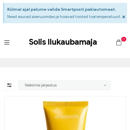
Külmal ajal palume valida Smartposti pakiautomaat.
×
Need asuvad siseruumides ja hoiavad tooted toatemperatuuril.
0
Solis Ilukaubamaja