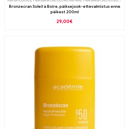
Kehahooldus
,
Päiksekaitsetooted kehale
,
Päiksekaitsetooted näole
Bronzecran Soleil à Boire, päiksejook-ettevalmistus enne
päikest 200ml
29,00
€