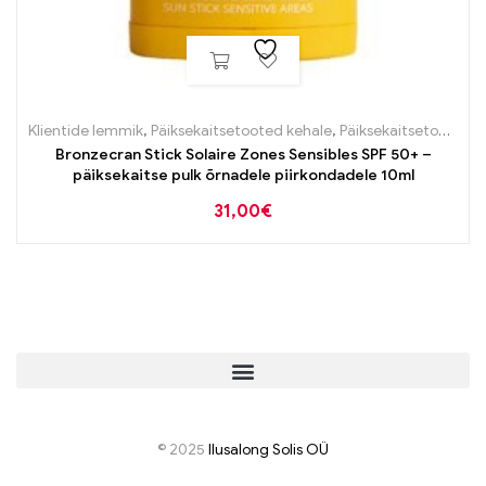
Klientide lemmik
,
Päiksekaitsetooted kehale
,
Päiksekaitsetooted näole
Bronzecran Stick Solaire Zones Sensibles SPF 50+ –
päiksekaitse pulk õrnadele piirkondadele 10ml
31,00
€
© 2025
I
lusalong Solis OÜ