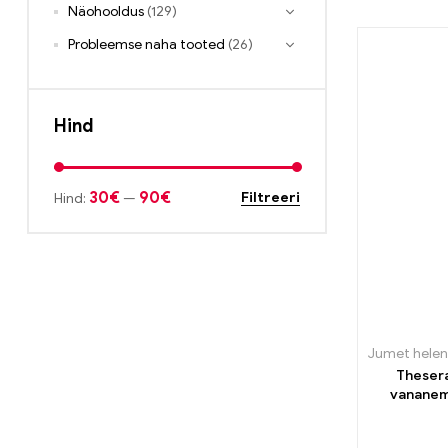
Näohooldus
(129)
Probleemse naha tooted
(26)
Hind
30€
90€
Filtreeri
Hind:
—
Jumet hele
Thesera
vananem
pleegit