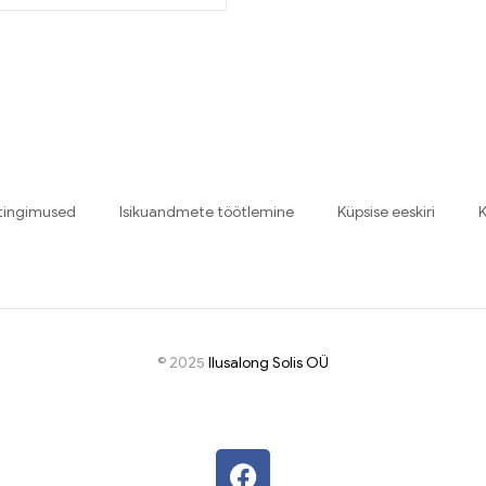
tingimused
Isikuandmete töötlemine
Küpsise eeskiri
K
© 2025
I
lusalong Solis OÜ