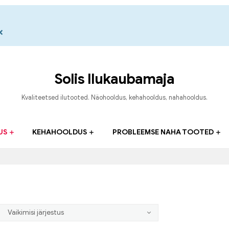
×
Solis Ilukaubamaja
Kvaliteetsed ilutooted. Näohooldus, kehahooldus, nahahooldus.
US
KEHAHOOLDUS
PROBLEEMSE NAHA TOOTED