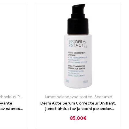
ohooldus
,
Puhastustooted
Jumet helendavad tooted
,
Seerumid
oyante
Derm Acte Serum Correcteur Unifiant,
tav näovesi
jumet ühtlustav ja tooni parandav
seerum 30ml
85,00
€