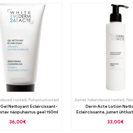
ndavad tooted
,
Puhastustooted
Jumet helendavad tooted
,
Nä
Gel Nettoyant Eclaircissant-
Derm Acte Lotion Nett
ustav näopuhastus geel 150ml
Eclaircissante, jumet ühtlus
200ml
36,00
€
33,00
€