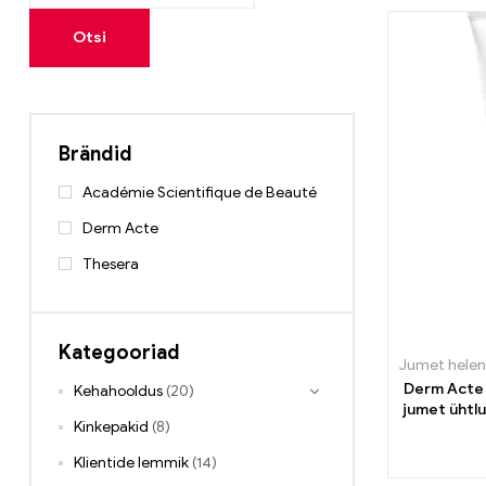
Otsi
Brändid
Académie Scientifique de Beauté
Derm Acte
Thesera
Kategooriad
Jumet hele
Derm Acte 
Kehahooldus
(20)
jumet ühtl
Kinkepakid
(8)
Klientide lemmik
(14)