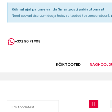
Külmal ajal palume valida Smartposti pakiautomaat.
Need asuvad siseruumides ja hoiavad tooted toatemperatuuril.
+372 50 91 908
KÕIK TOOTED
NÄOHOOLD