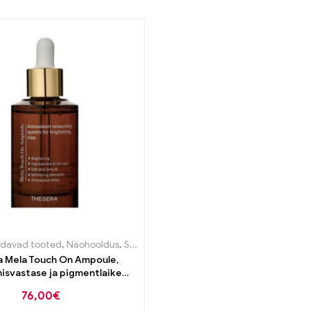
ndavad tooted
,
Näohooldus
,
Seerumid
 Mela Touch On Ampoule,
isvastase ja pigmentlaike
ava toimega seerum 50ml
76,00
€