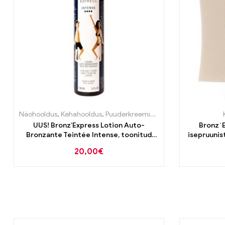
Näohooldus
,
Kehahooldus
,
Puuderkreemid ja toonivad tooted
UUS! Bronz’Express Lotion Auto-
Bronz´E
Bronzante Teintée Intense, toonitud
isepruunis
tumedamale nahale isepruunistav
20,00
€
“kastanivesi” 150ml