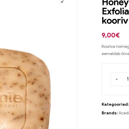
Honey
Exfoli
kooriv
9,00
€
Kooriva toimeg
eemaldab õrna
-
Kategooriad
Brands:
Acadé