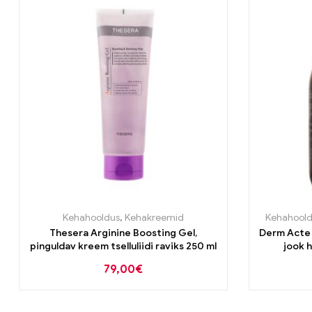
Kehahooldus
,
Kehakreemid
Kehahoold
Thesera Arginine Boosting Gel,
Derm Acte 
pinguldav kreem tselluliidi raviks 250 ml
jook 
79,00
€