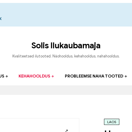
×
Solis Ilukaubamaja
Kvaliteetsed ilutooted. Näohooldus, kehahooldus, nahahooldus.
US
KEHAHOOLDUS
PROBLEEMSE NAHA TOOTED
LAOS