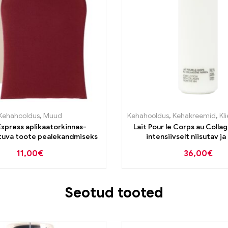
Kehahooldus
,
Muud
Kehahooldus
,
Kehakreemid
,
Kli
xpress aplikaatorkinnas-
Lait Pour le Corps au Colla
tuva toote pealekandmiseks
intensiivselt niisutav ja
kollageeniga keha
11,00
€
36,00
€
Seotud tooted