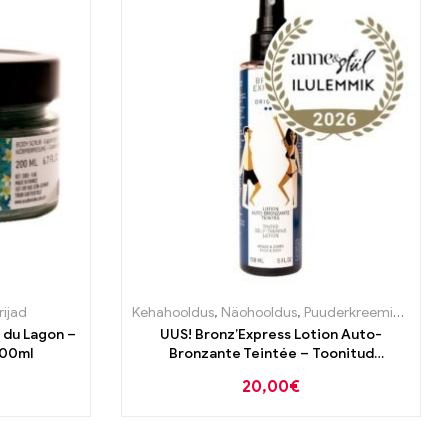
ijad
Kehahooldus
,
Näohooldus
,
Puuderkreemid ja toonivad tooted
du Lagon –
UUS! Bronz’Express Lotion Auto-
200ml
Bronzante Teintée – Toonitud
isepruunistuv “kastanivesi” näole ja
20,00
€
kehale 150ml