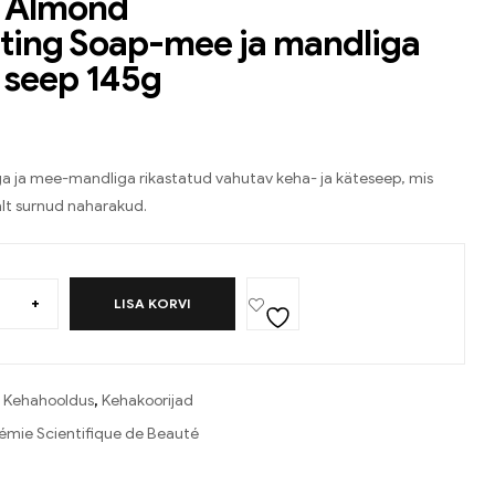
 Almond
ating Soap-mee ja mandliga
 seep 145g
a ja mee-mandliga rikastatud vahutav keha- ja käteseep, mis
lt surnud naharakud.
+
LISA KORVI
:
Kehahooldus
,
Kehakoorijad
mie Scientifique de Beauté