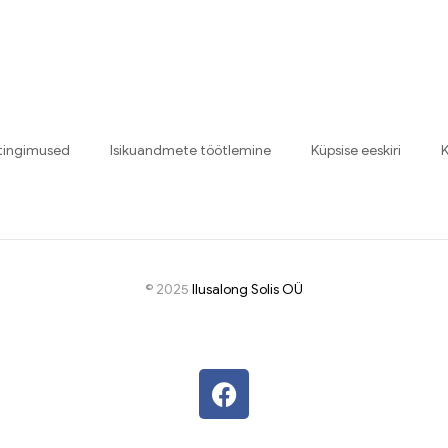
tingimused
Isikuandmete töötlemine
Küpsise eeskiri
K
© 2025
I
lusalong Solis OÜ