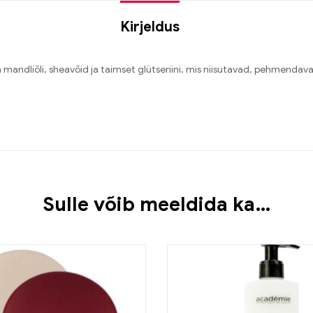
Kirjeldus
a mandliõli, sheavõid ja taimset glütseriini, mis niisutavad, pehmendav
Sulle võib meeldida ka…