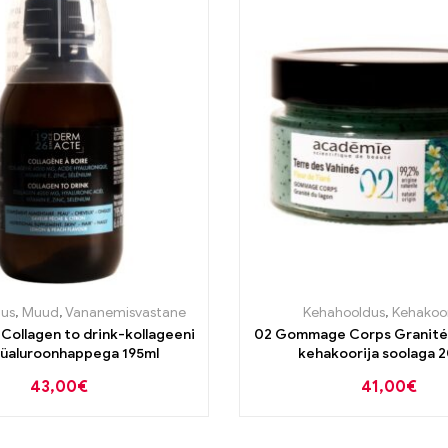
us
,
Muud
,
Vananemisvastane
Kehahooldus
,
Kehakoor
Collagen to drink-kollageeni
02 Gommage Corps Granité 
hüaluroonhappega 195ml
kehakoorija soolaga 
43,00
€
41,00
€