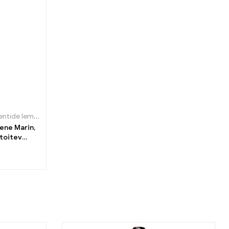
entide lemmik
,
Niisutamine
gene Marin,
 toitev
kreem 400ml