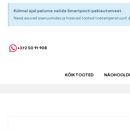
Külmal ajal palume valida Smartposti pakiautomaat.
Need asuvad siseruumides ja hoiavad tooted toatemperatuuril.
+372 50 91 908
KÕIK TOOTED
NÄOHOOLD