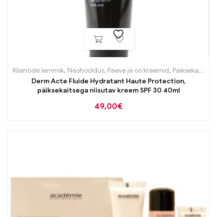
Klientide lemmik
,
Näohooldus
,
Päeva ja öö kreemid
,
Päiksekaitsetooted näole
Derm Acte Fluide Hydratant Haute Protection,
päiksekaitsega niisutav kreem SPF 30 40ml
49,00
€