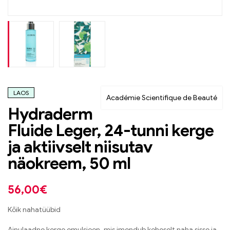
LAOS
Académie Scientifique de Beauté
Hydraderm
Fluide Leger, 24-tunni kerge
ja aktiivselt niisutav
näokreem, 50 ml
56,00
€
Kõik nahatüübid
Ainulaadne kerge emulsioon, mis imendub koheselt naha sisse ja