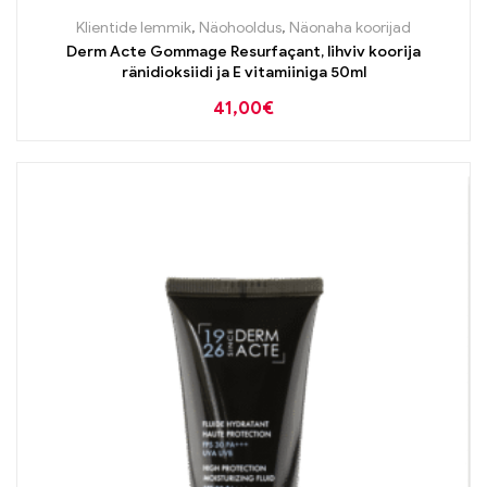
Klientide lemmik
,
Näohooldus
,
Näonaha koorijad
Derm Acte Gommage Resurfaçant, lihviv koorija
ränidioksiidi ja E vitamiiniga 50ml
41,00
€