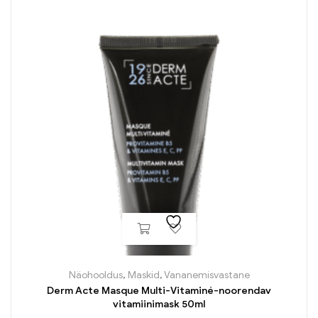
Näohooldus
,
Maskid
,
Vananemisvastane
Derm Acte Masque Multi-Vitaminé-noorendav
vitamiinimask 50ml