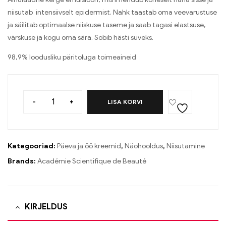
niisutab intensiivselt epidermist. Nahk taastab oma veevarustuse
ja säilitab optimaalse niiskuse taseme ja saab tagasi elastsuse,
värskuse ja kogu oma sära. Sobib hästi suveks.
98,9% loodusliku päritoluga toimeaineid
-
+
LISA KORVI
Kategooriad:
Päeva ja öö kreemid
,
Näohooldus
,
Niisutamine
Brands:
Académie Scientifique de Beauté
KIRJELDUS