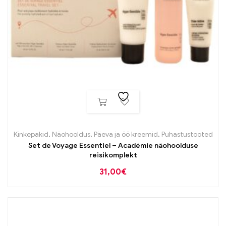
Kinkepakid
,
Näohooldus
,
Päeva ja öö kreemid
,
Puhastustooted
Set de Voyage Essentiel – Académie näohoolduse
reisikomplekt
31,00
€