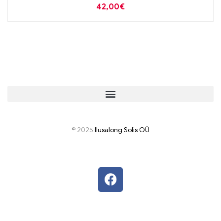
42,00
€
© 2025
I
lusalong Solis OÜ