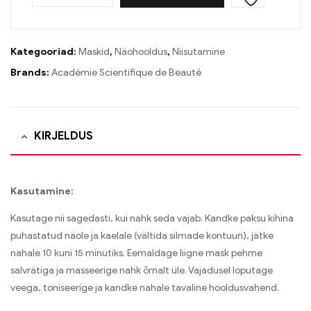
Kategooriad:
Maskid
,
Näohooldus
,
Niisutamine
Brands:
Académie Scientifique de Beauté
KIRJELDUS
Kasutamine:
Kasutage nii sagedasti, kui nahk seda vajab. Kandke paksu kihina
puhastatud näole ja kaelale (vältida silmade kontuuri), jätke
nahale 10 kuni 15 minutiks. Eemaldage liigne mask pehme
salvrätiga ja masseerige nahk õrnalt üle. Vajadusel loputage
veega, toniseerige ja kandke nahale tavaline hooldusvahend.