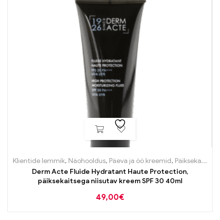
Klientide lemmik
,
Näohooldus
,
Päeva ja öö kreemid
,
Päiksekaitsetooted näole
Derm Acte Fluide Hydratant Haute Protection,
päiksekaitsega niisutav kreem SPF 30 40ml
49,00
€