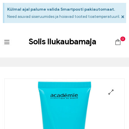
Külmal ajal palume valida Smartposti pakiautomaat.
×
Need asuvad siseruumides ja hoiavad tooted toatemperatuuril.
0
Solis Ilukaubamaja