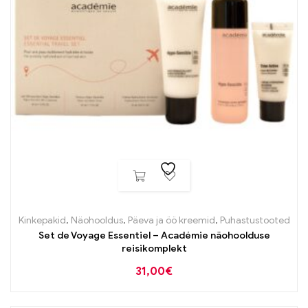
Kinkepakid
,
Näohooldus
,
Päeva ja öö kreemid
,
Puhastustooted
Set de Voyage Essentiel – Académie näohoolduse
reisikomplekt
31,00
€