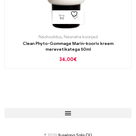
Näohooldus
,
Näonaha koorijad
Clean Phyto-Gommage Marin-kooriv kreem
merevetikatega 50ml
34,00
€
© 2025
I
lusalong Solis OÜ