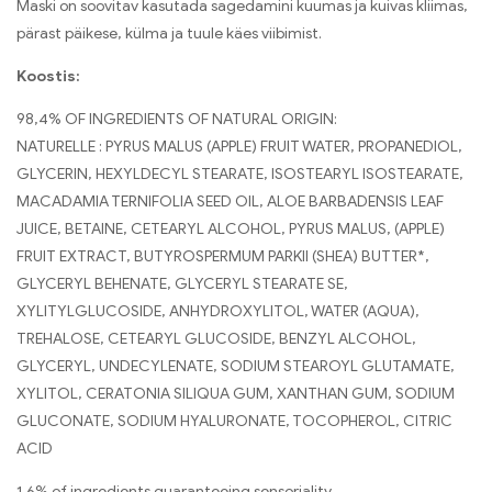
Maski on soovitav kasutada sagedamini kuumas ja kuivas kliimas,
pärast päikese, külma ja tuule käes viibimist.
Koostis:
98,4% OF INGREDIENTS OF NATURAL ORIGIN:
NATURELLE : PYRUS MALUS (APPLE) FRUIT WATER, PROPANEDIOL,
GLYCERIN, HEXYLDECYL STEARATE, ISOSTEARYL ISOSTEARATE,
MACADAMIA TERNIFOLIA SEED OIL, ALOE BARBADENSIS LEAF
JUICE, BETAINE, CETEARYL ALCOHOL, PYRUS MALUS, (APPLE)
FRUIT EXTRACT, BUTYROSPERMUM PARKII (SHEA) BUTTER*,
GLYCERYL BEHENATE, GLYCERYL STEARATE SE,
XYLITYLGLUCOSIDE, ANHYDROXYLITOL, WATER (AQUA),
TREHALOSE, CETEARYL GLUCOSIDE, BENZYL ALCOHOL,
GLYCERYL, UNDECYLENATE, SODIUM STEAROYL GLUTAMATE,
XYLITOL, CERATONIA SILIQUA GUM, XANTHAN GUM, SODIUM
GLUCONATE, SODIUM HYALURONATE, TOCOPHEROL, CITRIC
ACID
1,6% of ingredients guaranteeing sensoriality