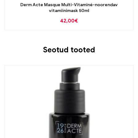
Derm Acte Masque Multi-Vitaminé-noorendav
vitamiinimask 50ml
42,00
€
Seotud tooted