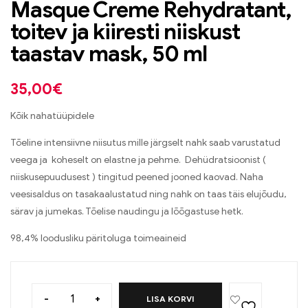
Masque Creme Rehydratant,
toitev ja kiiresti niiskust
taastav mask, 50 ml
35,00
€
Kõik nahatüüpidele
Tõeline intensiivne niisutus mille järgselt nahk saab varustatud
veega ja koheselt on elastne ja pehme. Dehüdratsioonist (
niiskusepuudusest ) tingitud peened jooned kaovad. Naha
veesisaldus on tasakaalustatud ning nahk on taas täis elujõudu,
särav ja jumekas. Tõelise naudingu ja lõõgastuse hetk.
98,4% loodusliku päritoluga toimeaineid
-
+
LISA KORVI