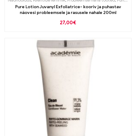
Näohooldus
,
Klientide lemmik
,
Probleemse naha tooted
,
Puhastustooted
Pure Lotion Juvanyl Exfoliatrice- kooriv ja puhastav
näovesi probleemsele ja rasusele nahale 200ml
27,00
€