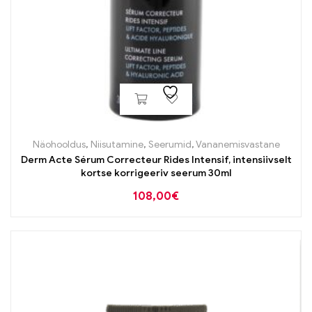
Näohooldus
,
Niisutamine
,
Seerumid
,
Vananemisvastane
Derm Acte Sérum Correcteur Rides Intensif, intensiivselt
kortse korrigeeriv seerum 30ml
108,00
€