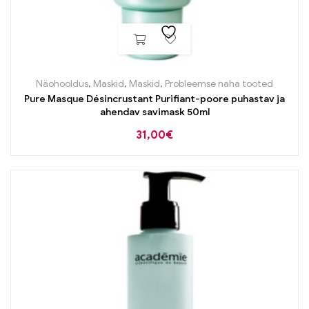
Näohooldus
,
Maskid
,
Maskid
,
Probleemse naha tooted
Pure Masque Désincrustant Purifiant-poore puhastav ja
ahendav savimask 50ml
31,00
€