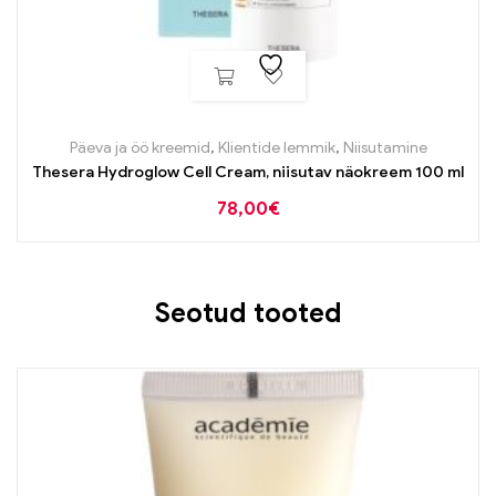
Päeva ja öö kreemid
,
Klientide lemmik
,
Niisutamine
Thesera Hydroglow Cell Cream, niisutav näokreem 100 ml
78,00
€
Seotud tooted