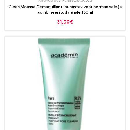
Näohooldus
,
Puhastustooted
Clean Mousse Demaquillant-puhastav vaht normaalsele ja
kombineeritud nahale 150ml
31,00
€