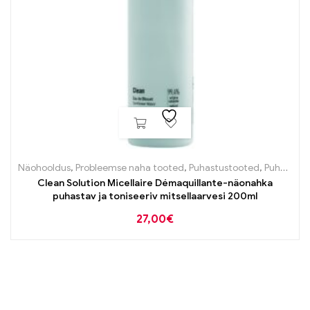
Näohooldus
,
Probleemse naha tooted
,
Puhastustooted
,
Puhastustooted
Clean Solution Micellaire Démaquillante-näonahka
puhastav ja toniseeriv mitsellaarvesi 200ml
27,00
€