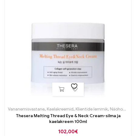
Vananemisvastane
,
Kaelakreemid
,
Klientide lemmik
,
Näohooldus
,
Thesera Melting Thread Eye & Neck Cream-silma ja
kaelakreem 100ml
102,00
€