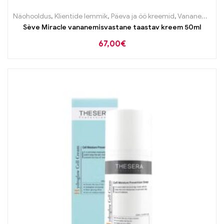
Näohooldus
,
Klientide lemmik
,
Päeva ja öö kreemid
,
Vananemisvastane
Sève Miracle vananemisvastane taastav kreem 50ml
67,00
€