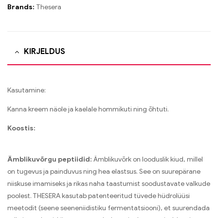
Brands:
Thesera
KIRJELDUS
Kasutamine:
Kanna kreem näole ja kaelale hommikuti ning õhtuti.
Koostis:
Ämblikuvõrgu peptiidid:
Ämblikuvõrk on looduslik kiud, millel
on tugevus ja painduvus ning hea elastsus. See on suurepärane
niiskuse imamiseks ja rikas naha taastumist soodustavate valkude
poolest. THESERA kasutab patenteeritud tüvede hüdrolüüsi
meetodit (seene seeneniidistiku fermentatsiooni), et suurendada