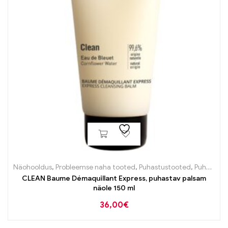
Näohooldus
,
Probleemse naha tooted
,
Puhastustooted
,
Puhastustooted
CLEAN Baume Démaquillant Express, puhastav palsam
näole 150 ml
36,00
€