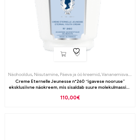
Näohooldus
,
Niisutamine
,
Päeva ja öö kreemid
,
Vananemisvastane
Creme Eternelle Jeunesse n°260 “igavese nooruse”
eksklusiivne näokreem, mis sisaldab suure molekulmassiga
hüaluroonhapet, 50ml
110,00
€