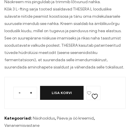
Näokreem mis pinguldab ja trimmib lõtvunud nahka.
Kõik 3 L-fting sarja tooted sisaldavad THESERA L looduslike
sulavate niitide peamist koostisosa ja tänu oma molekulaarsele
suurusele imendub see nahka. Kreem sisaldab ka ämblikuvõrgu
looduslik kiudu, millel on tugevus ja painduvus ning hea elastsus.
See on suurepärane niiskuse imamiseks ja rikas naha taastumist
soodustavate valkude poolest. THESERA kasutab patenteeritud
tüvede hüdrolüüsi meetodit (seene seeneniidistiku
fermentatsiooni), et suurendada selle imendumiskiirust,
suurendada aminohapete sisaldust ja vähendada selle toksilisust.
-
+
LISA KORVI
Kategooriad:
Näohooldus
,
Päeva ja öö kreemid
,
Vananemisvastane