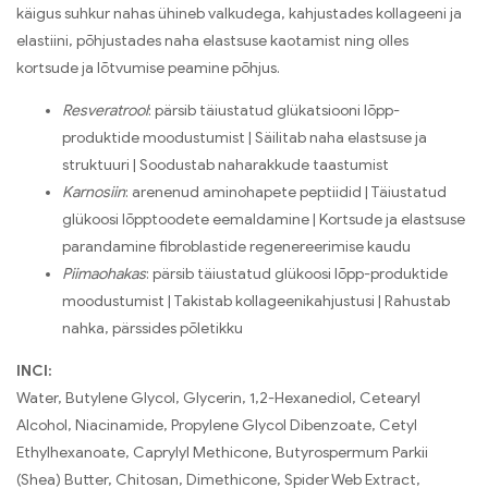
käigus suhkur nahas ühineb valkudega, kahjustades kollageeni ja
elastiini, põhjustades naha elastsuse kaotamist ning olles
kortsude ja lõtvumise peamine põhjus.
Resveratrool
: pärsib täiustatud glükatsiooni lõpp-
produktide moodustumist | Säilitab naha elastsuse ja
struktuuri | Soodustab naharakkude taastumist
Karnosiin
: arenenud aminohapete peptiidid | Täiustatud
glükoosi lõpptoodete eemaldamine | Kortsude ja elastsuse
parandamine fibroblastide regenereerimise kaudu
Piimaohakas
: pärsib täiustatud glükoosi lõpp-produktide
moodustumist | Takistab kollageenikahjustusi | Rahustab
nahka, pärssides põletikku
INCI:
Water, Butylene Glycol, Glycerin, 1,2-Hexanediol, Cetearyl
Alcohol, Niacinamide, Propylene Glycol Dibenzoate, Cetyl
Ethylhexanoate, Caprylyl Methicone, Butyrospermum Parkii
(Shea) Butter, Chitosan, Dimethicone, Spider Web Extract,