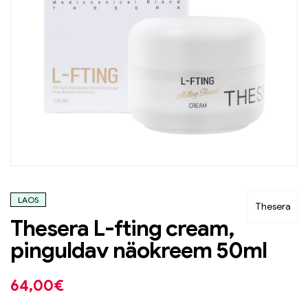
LAOS
Thesera
Thesera L-fting cream,
pinguldav näokreem 50ml
64,00
€