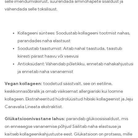
selle imendumiskiirust, suurendada aminohapete sisaldust ja
vähendada selle toksilisust.
Kollageeni süntees: Soodustab kollageeni tootmist nahas,
parandades naha elastsust
Soodustab taastumist: Aitab nahal taastuda, taastub
kiiresti pärast haavu või vaevusi
Antioksüdant: Vähendab põletikku, ennetab nahakahjustusi
ja ennetab naha vananemist
Vegan kollageen:
toodetud säästvalt, see on eetiline,
keskkonnasõbralik ja omab väiksemat allergiariski kui loomne
kollageen. Ekstraheeritud hüdrolüüsitud hibiski kollageenist ja Jeju
Canavalia Lineata ekstraktist.
Glükatsioonivastane lahus:
parandab glükoosisisaldust, mis
on enneaegse vananemise põhjus! Säilitab naha elastsuse ja
kaitseb kollageenikahjustuste eest. Glükatsioon on protsess, mille