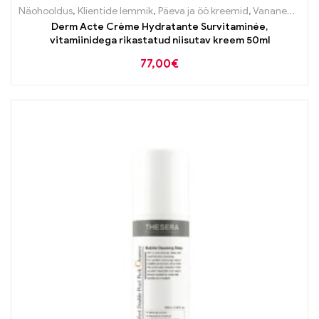
Näohooldus
,
Klientide lemmik
,
Päeva ja öö kreemid
,
Vananemisvastane
Derm Acte Crème Hydratante Survitaminée,
vitamiinidega rikastatud niisutav kreem 50ml
77,00
€