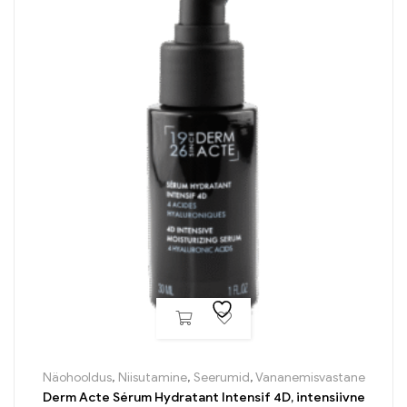
Näohooldus
,
Niisutamine
,
Seerumid
,
Vananemisvastane
Derm Acte Sérum Hydratant Intensif 4D, intensiivne