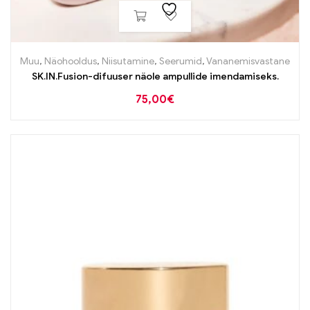
Muu
,
Näohooldus
,
Niisutamine
,
Seerumid
,
Vananemisvastane
SK.IN.Fusion-difuuser näole ampullide imendamiseks.
75,00
€