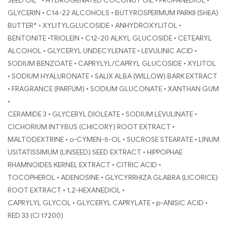
SEED OIL* • HYDROGENATED COCONUT OIL • PROPANEDIOL •
GLYCERIN • C14-22 ALCOHOLS • BUTYROSPERMUM PARKII (SHEA)
BUTTER* • XYLITYLGLUCOSIDE • ANHYDROXYLITOL •
BENTONITE •TRIOLEIN • C12-20 ALKYL GLUCOSIDE • CETEARYL
ALCOHOL • GLYCERYL UNDECYLENATE • LEVULINIC ACID •
SODIUM BENZOATE • CAPRYLYL/CAPRYL GLUCOSIDE • XYLITOL
• SODIUM HYALURONATE • SALIX ALBA (WILLOW) BARK EXTRACT
• FRAGRANCE (PARFUM) • SODIUM GLUCONATE • XANTHAN GUM
•
CERAMIDE 3 • GLYCERYL DIOLEATE • SODIUM LEVULINATE •
CICHORIUM INTYBUS (CHICORY) ROOT EXTRACT •
MALTODEXTRINE • o-CYMEN-5-OL • SUCROSE STEARATE • LINUM
USITATISSIMUM (LINSEED) SEED EXTRACT • HIPPOPHAE
RHAMNOIDES KERNEL EXTRACT • CITRIC ACID •
TOCOPHEROL • ADENOSINE • GLYCYRRHIZA GLABRA (LICORICE)
ROOT EXTRACT • 1,2-HEXANEDIOL •
CAPRYLYL GLYCOL • GLYCERYL CAPRYLATE • p-ANISIC ACID •
RED 33 (CI 17200)