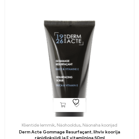
Klientide lemmik
,
Näohooldus
,
Näonaha koorijad
Derm Acte Gommage Resurfaçant, lihviv koorija
ränidioksiidi ja E vitamiiniga 50ml