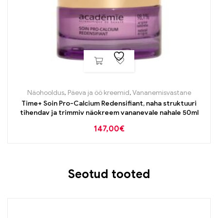
Näohooldus
,
Päeva ja öö kreemid
,
Vananemisvastane
Time+ Soin Pro-Calcium Redensifiant, naha struktuuri
tihendav ja trimmiv näokreem vananevale nahale 50ml
147,00
€
Seotud tooted