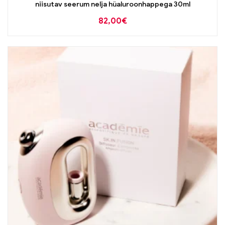
niisutav seerum nelja hüaluroonhappega 30ml
82,00
€