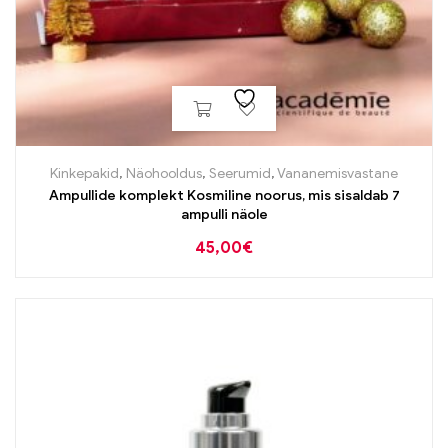
Kinkepakid
,
Näohooldus
,
Seerumid
,
Vananemisvastane
Ampullide komplekt Kosmiline noorus, mis sisaldab 7
ampulli näole
45,00
€