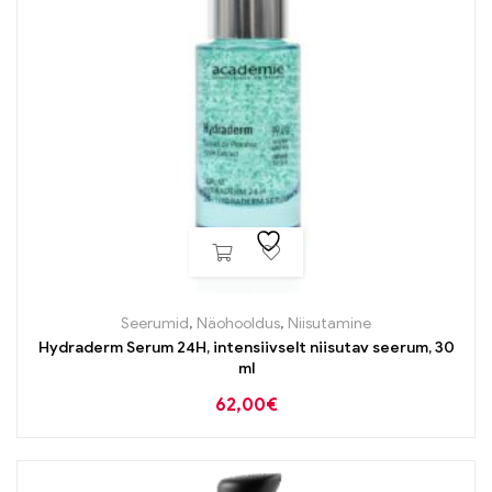
Seerumid
,
Näohooldus
,
Niisutamine
Hydraderm Serum 24H, intensiivselt niisutav seerum, 30
ml
62,00
€