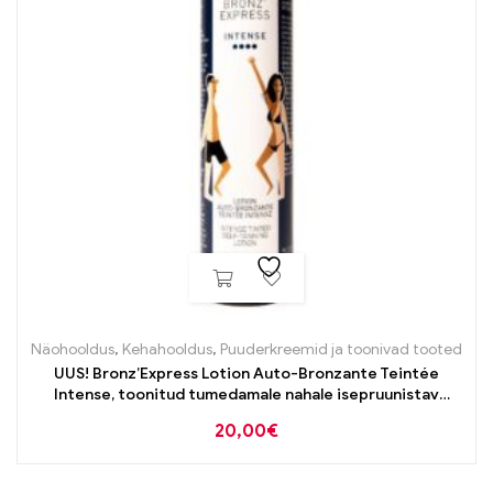
Näohooldus
,
Kehahooldus
,
Puuderkreemid ja toonivad tooted
UUS! Bronz’Express Lotion Auto-Bronzante Teintée
Intense, toonitud tumedamale nahale isepruunistav
“kastanivesi” 150ml
20,00
€