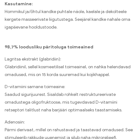
Kasutamine:
Hommikul ja/õhtul kandke puhtale näole, kaelale ja dekolteele
kergete masseerivate liigutustega. Seejärel kandke nahale oma
igapäevane hooldustoode.
98,7% loodusliku päritoluga toimeained
Lagritsa ekstrakt (glabridiin):
Glabridiinil, sellel kosmeetilisel toimeainel, on nahka helendavad
omadused, mis on 15 korda suuremad kui kojikhappel.
D-vitamiini sarnane toimeaine:
Saadud sigurijuurest. Sisaldab rohkelt restruktureerivate
omadustega oligofruktoose, mis tugevdavad D-vitamiini
retseptori talitlust naha barjääri optimaalseks taastamiseks.
Adenosiin:
Pärmi derivaat, millel on rahustavad ja taastavad omadused. See
stimuleerib rakkude uuenemist ja silub naha mikroreljeefi.