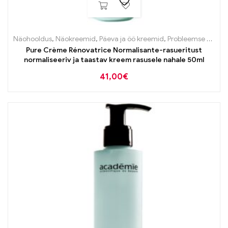
Näohooldus
,
Näokreemid
,
Päeva ja öö kreemid
,
Probleemse naha tooted
Pure Crème Rénovatrice Normalisante-rasueritust
normaliseeriv ja taastav kreem rasusele nahale 50ml
41,00
€