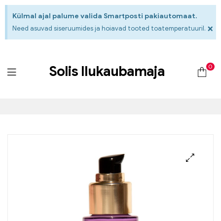
Külmal ajal palume valida Smartposti pakiautomaat.
×
Need asuvad siseruumides ja hoiavad tooted toatemperatuuril.
0
Solis Ilukaubamaja