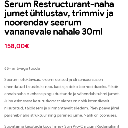
Serum Restructurant-naha
jumet ühtlustav, trimmiv ja
noorendav seerum
vananevale nahale 30ml
158,00
€
65+ anti-age toode
Seerumi efektiivsus, kreemi eelised ja õli sensoorsus on
ühendatud täiuslikuks näo, kaela ja dekoltee hoolduseks. Eliksiir
annab nahale kohese pinguldustunde ja vähendab tuhmi jumet.
Juba esimesest kasutuskorrast alates on nahk intensiivselt
niisutatud, täidlasem ja silmnähtavalt siledam. Päev päeva järel
paraneb naha struktuur ning paraneb jume. Nahk on toonuses.
Soovitame kasutada koos Time+ Soin Pro-Calcium Redensifiant,