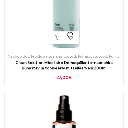
Näohooldus
,
Probleemse naha tooted
,
Puhastustooted
,
Puhastustooted
Clean Solution Micellaire Démaquillante-näonahka
puhastav ja toniseeriv mitsellaarvesi 200ml
27,00
€