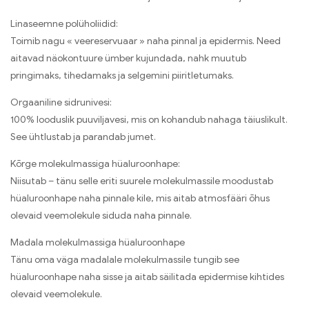
Linaseemne polüholiidid:
Toimib nagu « veereservuaar » naha pinnal ja epidermis. Need
aitavad näokontuure ümber kujundada, nahk muutub
pringimaks, tihedamaks ja selgemini piiritletumaks.
Orgaaniline sidrunivesi:
100% looduslik puuviljavesi, mis on kohandub nahaga täiuslikult.
See ühtlustab ja parandab jumet.
Kõrge molekulmassiga hüaluroonhape:
Niisutab – tänu selle eriti suurele molekulmassile moodustab
hüaluroonhape naha pinnale kile, mis aitab atmosfääri õhus
olevaid veemolekule siduda naha pinnale.
Madala molekulmassiga hüaluroonhape
Tänu oma väga madalale molekulmassile tungib see
hüaluroonhape naha sisse ja aitab säilitada epidermise kihtides
olevaid veemolekule.