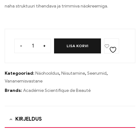
naha struktuuri tihendava ja trimmiva näokreemiga.
-
+
LISA KORVI
Kategooriad:
Näohooldus
,
Niisutamine
,
Seerumid
,
Vananemisvastane
Brands:
Académie Scientifique de Beauté
KIRJELDUS