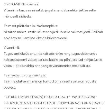
ORGAANILINE sheavõi:
Vitamiinirikas, see niisutab ja pehmendab nahka, jättes selle
mõnusalt siidiseks.
Taimset päritolu niisutav kompleks:
Niisutab nahka, restruktureerib ja silub selle mikroreljeefi. Säilitab
epidermise ülemiste kihtide hüdratsiooni.
Vitamiin E:
Tugev antioksüdant, mis kaitseb rakke ning tugevdab nende
kaitsesüsteemi vabadest radikaalidest põhjustatud kahjustuste
vastu – aitab nahka enneaegse vananemise eest kaitsta.
Taimse päritoluga niisutaja:
Taimne glütseriin, mis on tuntud oma niisutavate omaduste
poolest.
• CITRUS LIMON (LEMON) FRUIT EXTRACT*• WATER (AQUA) •
CAPRYLIC/CAPRIC TRIGLYCERIDE • CORYLUS AVELLANA (HAZEL)