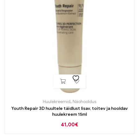
Huulekreemid
,
Näohooldus
Youth Repair 3D huultele täidlust lisav, toitev ja hooldav
huulekreem 15ml
41,00
€