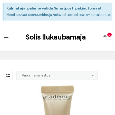
Külmal ajal palume valida Smartposti pakiautomaat.
×
Need asuvad siseruumides ja hoiavad tooted toatemperatuuril.
0
Solis Ilukaubamaja