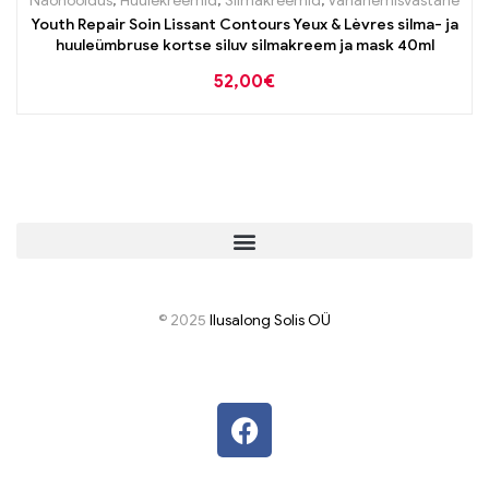
Näohooldus
,
Huulekreemid
,
Silmakreemid
,
Vananemisvastane
Youth Repair Soin Lissant Contours Yeux & Lèvres silma- ja
huuleümbruse kortse siluv silmakreem ja mask 40ml
52,00
€
© 2025
I
lusalong Solis OÜ