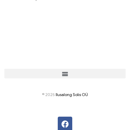
© 2025
I
lusalong Solis OÜ