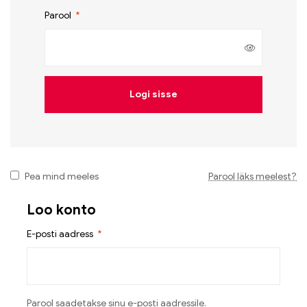
Parool
*
Logi sisse
Pea mind meeles
Parool läks meelest?
Loo konto
E-posti aadress
*
Parool saadetakse sinu e-posti aadressile.