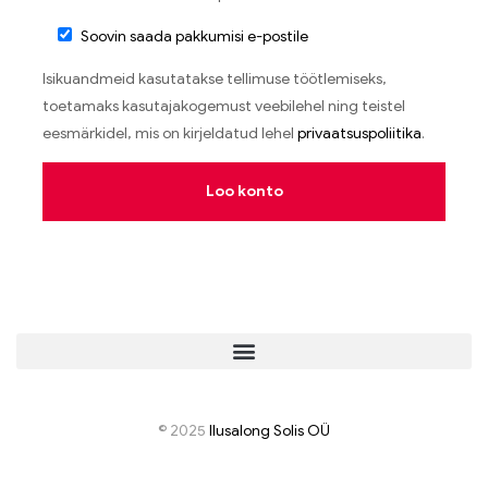
Soovin saada pakkumisi e-postile
Isikuandmeid kasutatakse tellimuse töötlemiseks,
toetamaks kasutajakogemust veebilehel ning teistel
eesmärkidel, mis on kirjeldatud lehel
privaatsuspoliitika
.
Loo konto
© 2025
I
lusalong Solis OÜ