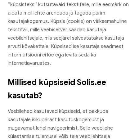
’’küpsisteks’’ kutsutavaid tekstifaile, mille eesmärk on
aidata meil lehte arendada ja tagada parim
kasutajakogemus. Küpsis (cookie) on väiksemahuline
tekstifail, mille veebiserver saadab kasutaja
veebilehitsejale, mis seejärel salvestatakse kasutaja
arvuti kõvakettale. Küpsised ise kasutaja seadmest
informatsiooni ei loe ega levita seda ka
internetiavarustes.
Millised küpsiseid Solis.ee
kasutab?
Veebilehed kasutavad küpsiseid, et pakkuda
kasutajale isikupärast kasutuskogemust ja
mugavamat lehel navigeerimist. Selle veebilehe
külastamise tulemusel võib teie veebilehitseja