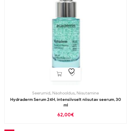
Seerumid
,
Näohooldus
,
Niisutamine
Hydraderm Serum 24H, intensiivselt niisutav seerum, 30
ml
62,00
€