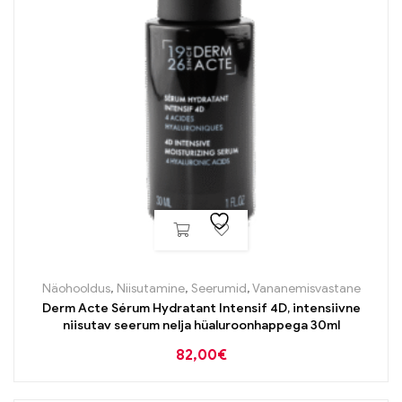
Näohooldus
,
Niisutamine
,
Seerumid
,
Vananemisvastane
Derm Acte Sérum Hydratant Intensif 4D, intensiivne
niisutav seerum nelja hüaluroonhappega 30ml
82,00
€