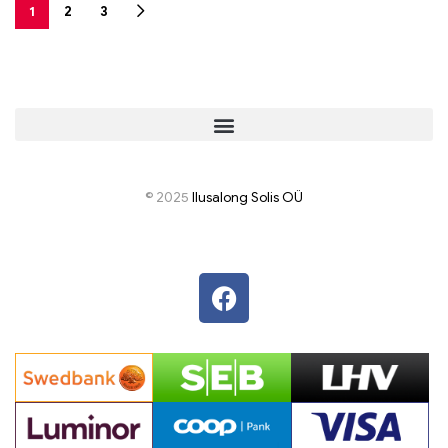
1
2
3
© 2025
I
lusalong Solis OÜ