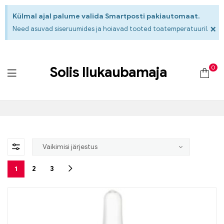
Külmal ajal palume valida Smartposti pakiautomaat.
×
Need asuvad siseruumides ja hoiavad tooted toatemperatuuril.
0
Solis Ilukaubamaja
1
2
3