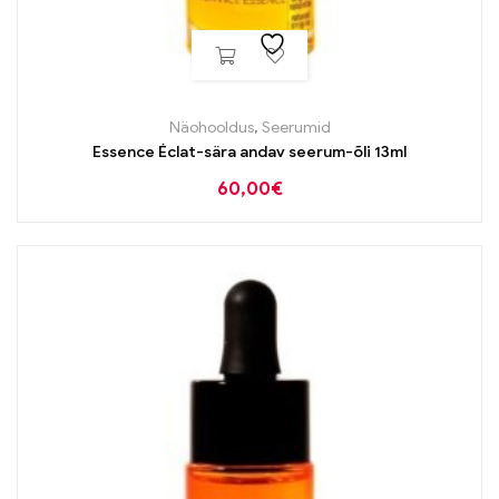
Näohooldus
,
Seerumid
Essence Éclat-sära andav seerum-õli 13ml
60,00
€