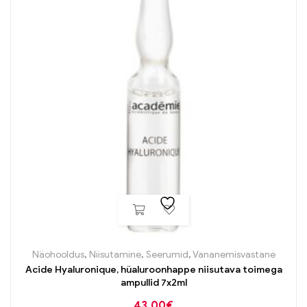
Näohooldus
,
Niisutamine
,
Seerumid
,
Vananemisvastane
Acide Hyaluronique, hüaluroonhappe niisutava toimega
ampullid 7x2ml
43,00
€