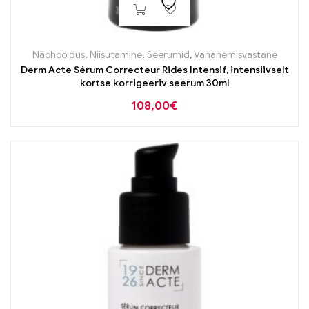
Näohooldus
,
Niisutamine
,
Seerumid
,
Vananemisvastane
Derm Acte Sérum Correcteur Rides Intensif, intensiivselt
kortse korrigeeriv seerum 30ml
108,00
€