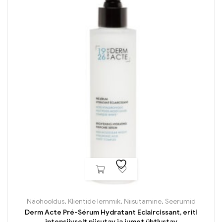
Näohooldus
,
Klientide lemmik
,
Niisutamine
,
Seerumid
Derm Acte Pré-Sérum Hydratant Eclaircissant, eriti
intensiivselt niisutav ja jumet ühtlustav