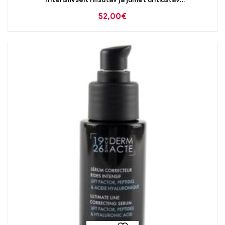
hüaluroonhappega seerum 200ml
52,00
€