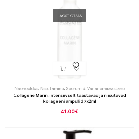
LAOST OTSAS
Näohooldus
,
Niisutamine
,
Seerumid
,
Vananemisvastane
Collagène Marin, intensiivselt taastavad ja niisutavad
kollageeni ampullid 7x2ml
41,00
€