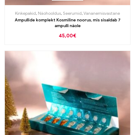
Kinkepakid
,
Näohooldus
,
Seerumid
,
Vananemisvastane
Ampullide komplekt Kosmiline noorus, mis sisaldab 7
ampulli näole
45,00
€