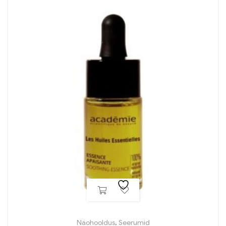
Näohooldus
,
Seerumid