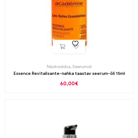
Näohooldus
,
Seerumid
Essence Revitalisante-nahka taastav seerum-õli 15ml
60,00
€