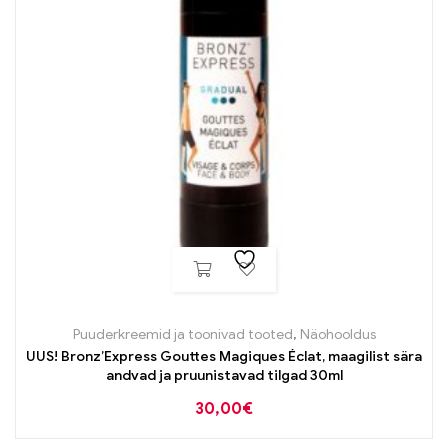
Puuderkreemid ja toonivad tooted
,
Näohooldus
UUS! Bronz’Express Gouttes Magiques Éclat, maagilist sära
andvad ja pruunistavad tilgad 30ml
30,00
€