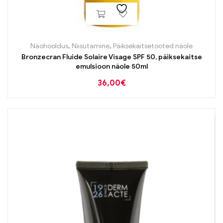
Näohooldus
,
Niisutamine
,
Päiksekaitsetooted näole
Bronzecran Fluide Solaire Visage SPF 50, päiksekaitse
emulsioon näole 50ml
36,00
€