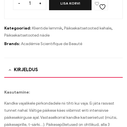
-
+
LISA KORVI
Kategooriad:
Klientide lemmik
,
Päiksekaitsetooted kehale
,
Päiksekaitsetooted näole
Brands:
Académie Scientifique de Beauté
KIRJELDUS
Kasutamine:
Kandke vajalikele piirkondadele nii tihti kui vaja. Ei jäta rasvast
tunnet nahal. Vältige päikese käes viibimist eriti intensiivse
päikesekiirguse ajal. Vastaselkorral kandke kaitseriietust (mütsi,
päikeseprille, t-särki…). Päikesepõletused on ohtlikud, alla 3