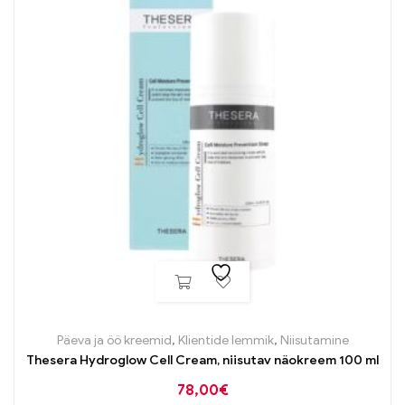
Päeva ja öö kreemid
,
Klientide lemmik
,
Niisutamine
Thesera Hydroglow Cell Cream, niisutav näokreem 100 ml
78,00
€