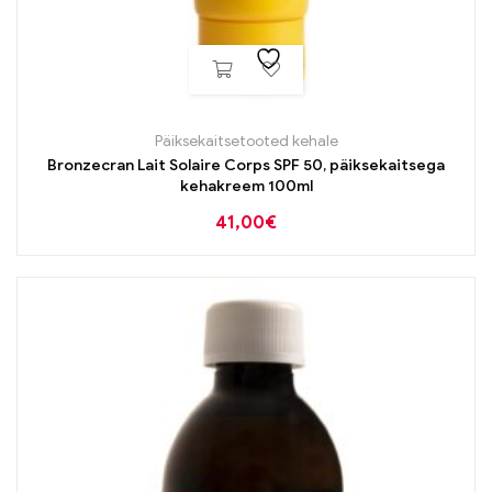
Päiksekaitsetooted kehale
Bronzecran Lait Solaire Corps SPF 50, päiksekaitsega
kehakreem 100ml
41,00
€