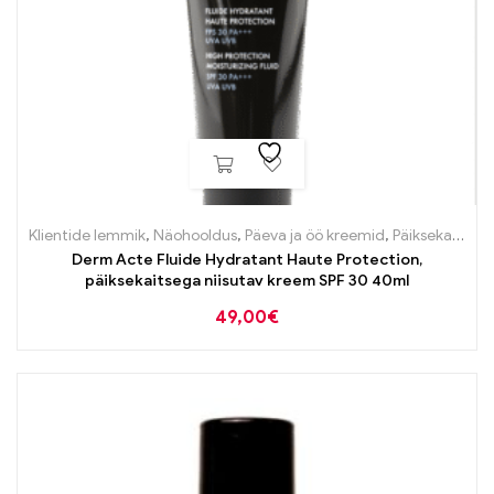
Klientide lemmik
,
Näohooldus
,
Päeva ja öö kreemid
,
Päiksekaitsetooted näole
Derm Acte Fluide Hydratant Haute Protection,
päiksekaitsega niisutav kreem SPF 30 40ml
49,00
€