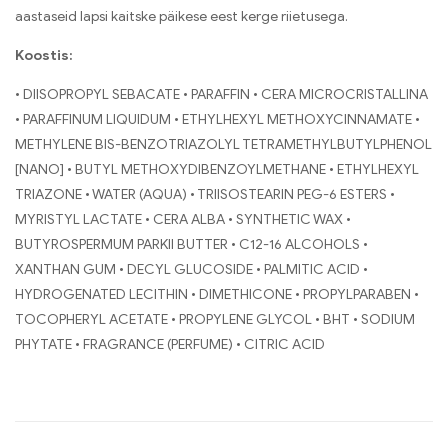
aastaseid lapsi kaitske päikese eest kerge riietusega.
Koostis:
• DIISOPROPYL SEBACATE • PARAFFIN • CERA MICROCRISTALLINA
• PARAFFINUM LIQUIDUM • ETHYLHEXYL METHOXYCINNAMATE •
METHYLENE BIS-BENZOTRIAZOLYL TETRAMETHYLBUTYLPHENOL
[NANO] • BUTYL METHOXYDIBENZOYLMETHANE • ETHYLHEXYL
TRIAZONE • WATER (AQUA) • TRIISOSTEARIN PEG-6 ESTERS •
MYRISTYL LACTATE • CERA ALBA • SYNTHETIC WAX •
BUTYROSPERMUM PARKII BUTTER • C12-16 ALCOHOLS •
XANTHAN GUM • DECYL GLUCOSIDE • PALMITIC ACID •
HYDROGENATED LECITHIN • DIMETHICONE • PROPYLPARABEN •
TOCOPHERYL ACETATE • PROPYLENE GLYCOL • BHT • SODIUM
PHYTATE • FRAGRANCE (PERFUME) • CITRIC ACID