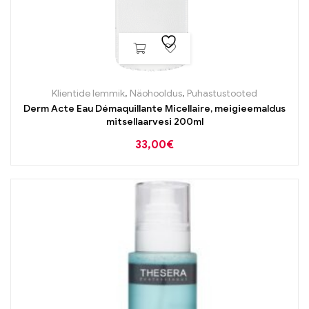
Klientide lemmik
,
Näohooldus
,
Puhastustooted
Derm Acte Eau Démaquillante Micellaire, meigieemaldus
mitsellaarvesi 200ml
33,00
€