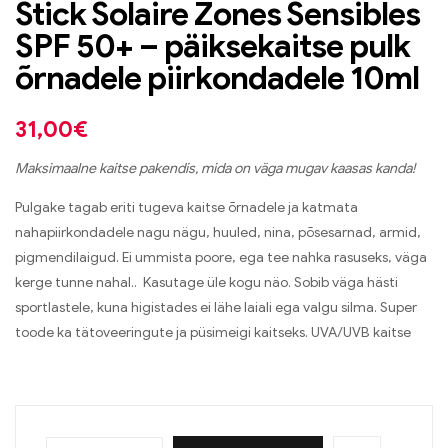
Stick Solaire Zones Sensibles
SPF 50+ – päiksekaitse pulk
õrnadele piirkondadele 10ml
31,00
€
Maksimaalne kaitse pakendis, mida on väga mugav kaasas kanda!
Pulgake tagab eriti tugeva kaitse õrnadele ja katmata
nahapiirkondadele nagu nägu, huuled, nina, põsesarnad, armid,
pigmendilaigud. Ei ummista poore, ega tee nahka rasuseks, väga
kerge tunne nahal.. Kasutage üle kogu näo. Sobib väga hästi
sportlastele, kuna higistades ei lähe laiali ega valgu silma. Super
toode ka tätoveeringute ja püsimeigi kaitseks. UVA/UVB kaitse