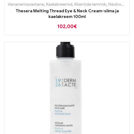
Vananemisvastane
,
Kaelakreemid
,
Klientide lemmik
,
Näohooldus
,
Thesera Melting Thread Eye & Neck Cream-silma ja
kaelakreem 100ml
102,00
€