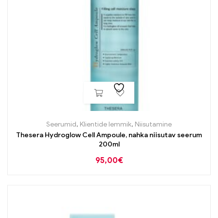
Seerumid
,
Klientide lemmik
,
Niisutamine
Thesera Hydroglow Cell Ampoule, nahka niisutav seerum
200ml
95,00
€