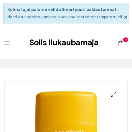
Külmal ajal palume valida Smartposti pakiautomaat.
×
Need asuvad siseruumides ja hoiavad tooted toatemperatuuril.
0
Solis Ilukaubamaja