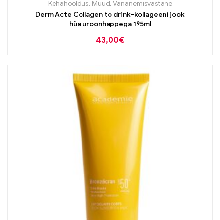
Kehahooldus
,
Muud
,
Vananemisvastane
Derm Acte Collagen to drink-kollageeni jook
hüaluroonhappega 195ml
43,00
€