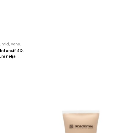
umid
,
Vananemisvastane
ntensif 4D,
um nelja
0ml