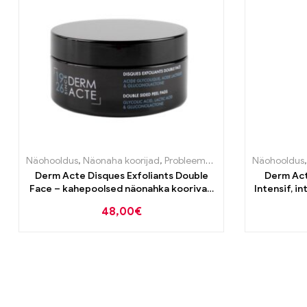
Näohooldus
,
Näonaha koorijad
,
Probleemse naha tooted
Näohooldus
,
Puhast
Derm Acte Disques Exfoliants Double
Derm Act
Face – kahepoolsed näonahka koorivad
Intensif, i
padjakesed 30tk
48,00
€