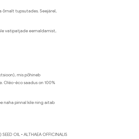
 õrnalt tupsutades. Seejärel,
ale vatipatjade eemaldamist,
ktsioon), mis põhineb
ke. Oléo-éco saadus on 100%
naha pinnal kile ning aitab
 SEED OIL • ALTHAEA OFFICINALIS