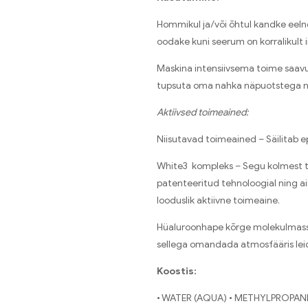
Hommikul ja/või õhtul kandke eelne
oodake kuni seerum on korralikul
Maskina intensiivsema toime saavu
tupsuta oma nahka näpuotstega n
Aktiivsed toimeained:
Niisutavad toimeained – Säilitab e
White3 kompleks – Segu kolmest taim
patenteeritud tehnoloogial ning 
looduslik aktiivne toimeaine.
Hüaluroonhape kõrge molekulmass 
sellega omandada atmosfääris lei
Koostis:
• WATER (AQUA) • METHYLPROPANE