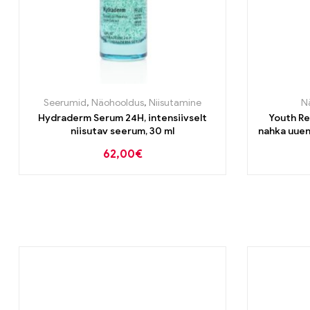
Seerumid
,
Näohooldus
,
Niisutamine
N
Hydraderm Serum 24H, intensiivselt
Youth Re
niisutav seerum, 30 ml
nahka uuen
62,00
€