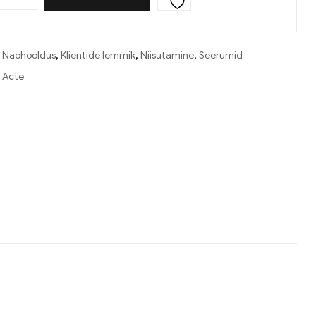
:
Näohooldus
,
Klientide lemmik
,
Niisutamine
,
Seerumid
 Acte