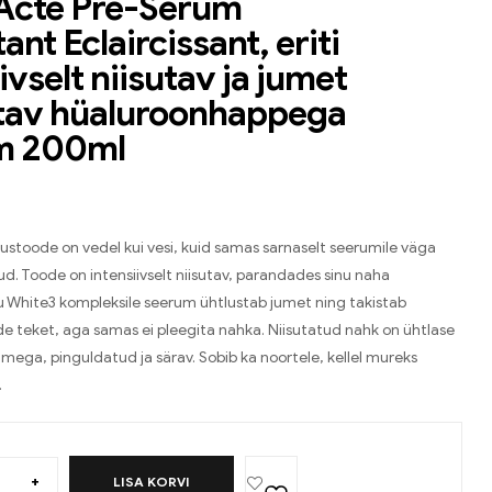
Acte Pré-Sérum
nt Eclaircissant, eriti
ivselt niisutav ja jumet
tav hüaluroonhappega
m 200ml
stoode on vedel kui vesi, kuid samas sarnaselt seerumile väga
ud. Toode on intensiivselt niisutav, parandades sinu naha
nu White3 kompleksile seerum ühtlustab jumet ning takistab
e teket, aga samas ei pleegita nahka. Niisutatud nahk on ühtlase
 jumega, pinguldatud ja särav. Sobib ka noortele, kellel mureks
.
+
LISA KORVI