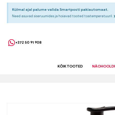
Külmal ajal palume valida Smartposti pakiautomaat.
Need asuvad siseruumides ja hoiavad tooted toatemperatuuril.
+372 50 91 908
KÕIK TOOTED
NÄOHOOLD