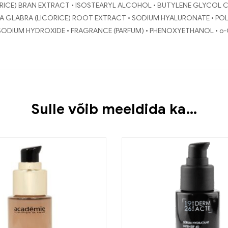
RICE) BRAN EXTRACT • ISOSTEARYL ALCOHOL • BUTYLENE GLYCOL C
A GLABRA (LICORICE) ROOT EXTRACT • SODIUM HYALURONATE • POL
SODIUM HYDROXIDE • FRAGRANCE (PARFUM) • PHENOXYETHANOL • o
Sulle võib meeldida ka…