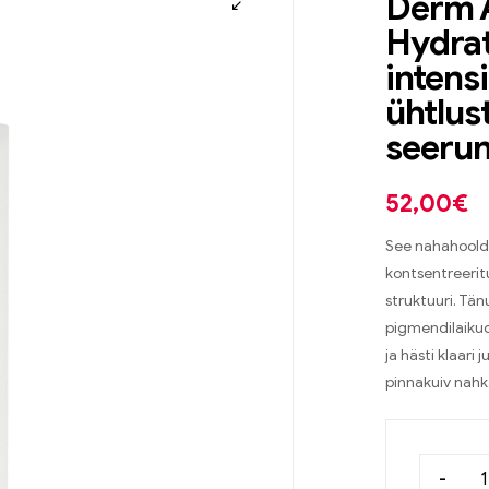
Derm 
Hydrata
intensi
ühtlus
seeru
52,00
€
See nahahooldu
kontsentreerit
struktuuri. Tä
pigmendilaikud
ja hästi klaari
pinnakuiv nahk
-