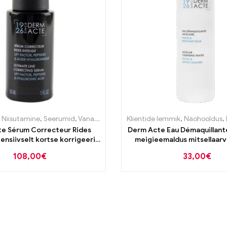
ustooted
,
Niisutamine
,
Puhastustooted
,
Seerumid
,
Vananemisvastane
Klientide lemmik
,
Näohooldus
,
e Sérum Correcteur Rides
Derm Acte Eau Démaquillante
ntensiivselt kortse korrigeeriv
meigieemaldus mitsellaarv
seerum 30ml
108,00
€
33,00
€