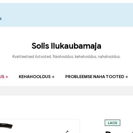
×
Solis Ilukaubamaja
Kvaliteetsed ilutooted. Näohooldus, kehahooldus, nahahooldus.
US
KEHAHOOLDUS
PROBLEEMSE NAHA TOOTED
LAOS