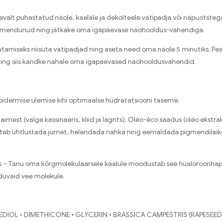
valt puhastatud näole, kaelale ja dekolteele vatipadja või näpuotstega
t imendunud ning jätkake oma igapäevase näohooldus-vahendiga.
tamiseks niisuta vatipadjad ning aseta need oma näole 5 minutiks. Pe
ing siis kandke nahale oma igapäevased näohooldusvahendid.
pidermise ülemise kihi optimaalse hüdratatsiooni taseme.
est (valge kassinaeris, kliid ja lagrits). Oléo-éco saadus (oléo ekstra
aitab ühtlustada jumet, helendada nahka ning eemaldada pigmendilai
– Tänu oma kõrgmolekulaarsele kaalule moodustab see hüaloroonhape 
duvaid vee molekule.
DIOL • DIMETHICONE • GLYCERIN • BRASSICA CAMPESTRIS (RAPESEED)