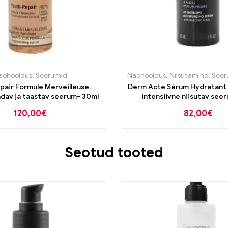
äohooldus
,
Seerumid
Näohooldus
,
Niisutamine
,
Seer
pair Formule Merveilleuse,
Derm Acte Sérum Hydratant I
dav ja taastav seerum- 30ml
intensiivne niisutav seer
hüaluroonhappega 3
120,00
€
82,00
€
Seotud tooted