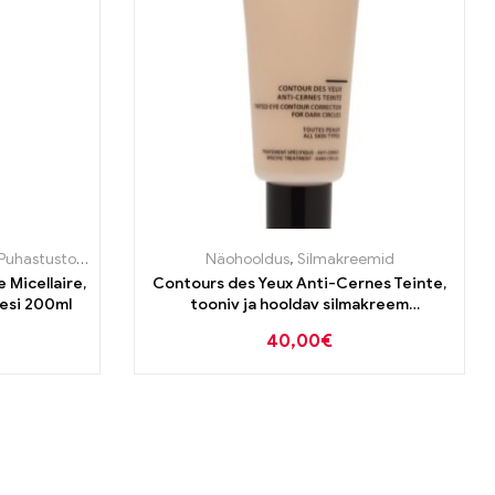
Puhastustooted
Näohooldus
,
Silmakreemid
 Micellaire,
Contours des Yeux Anti-Cernes Teinte,
esi 200ml
tooniv ja hooldav silmakreem
tumedatele silmaalustele 20ml
40,00
€