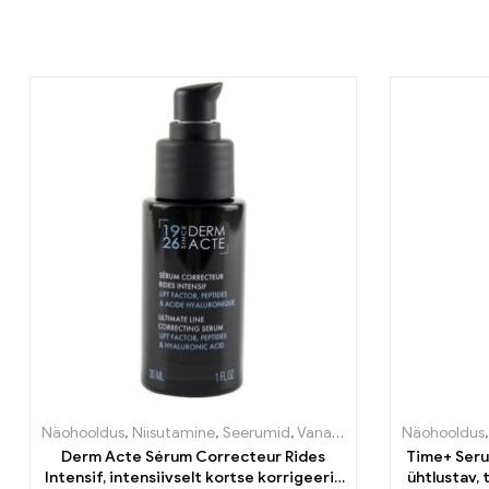
Näohooldus
,
Niisutamine
,
Seerumid
,
Vananemisvastane
Näohooldus
Derm Acte Sérum Correcteur Rides
Time+ Seru
Intensif, intensiivselt kortse korrigeeriv
ühtlustav,