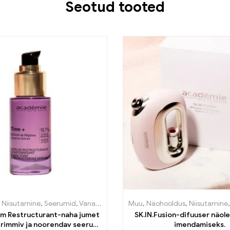
Seotud tooted
,
Niisutamine
,
Seerumid
,
Vananemisvastane
Muu
,
Näohooldus
,
Niisutamine
m Restructurant-naha jumet
SK.IN.Fusion-difuuser näole
 trimmiv ja noorendav seerum
imendamiseks.