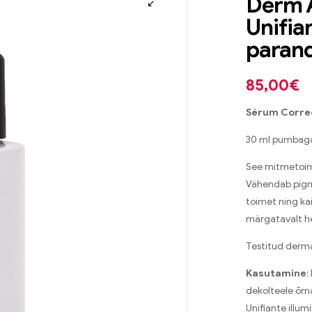
Derm 
Unifian
paran
85,00
€
Sérum Correc
30 ml pumbag
See mitmetoim
Vähendab pigm
toimet ning k
märgatavalt h
Testitud dermat
Kasutamine
:
dekolteele õr
Unifiante illum