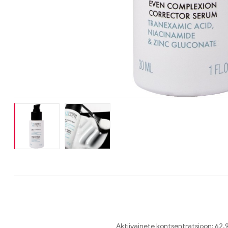
Aktiivainete kontsentratsioon: 62,