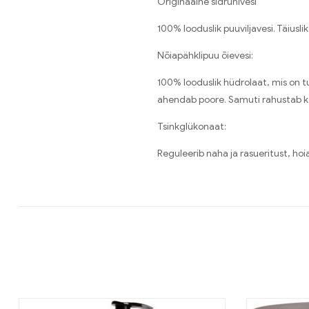
Originaalne sidrunivesi
100% looduslik puuviljavesi. Täiusl
Nõiapähklipuu õievesi:
100% looduslik hüdrolaat, mis on t
ahendab poore. Samuti rahustab ka ä
Tsinkglükonaat:
Reguleerib naha ja rasueritust, h