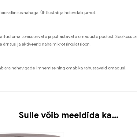
ik bio-afiinsus nahaga. Ühtlustab ja helendab jumet.
untud oma toniseerivate ja puhastavate omaduste poolest. See kosutav 
rritusi ja aktiveerib naha mikrotsirkulatsiooni.
oiab ära nahavigade ilmnemise ning omab ka rahustavaid omadusi.
Sulle võib meeldida ka…