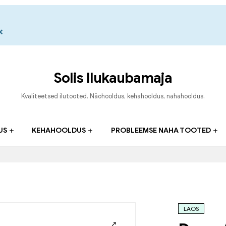
×
Solis Ilukaubamaja
Kvaliteetsed ilutooted. Näohooldus, kehahooldus, nahahooldus.
US
KEHAHOOLDUS
PROBLEEMSE NAHA TOOTED
LAOS