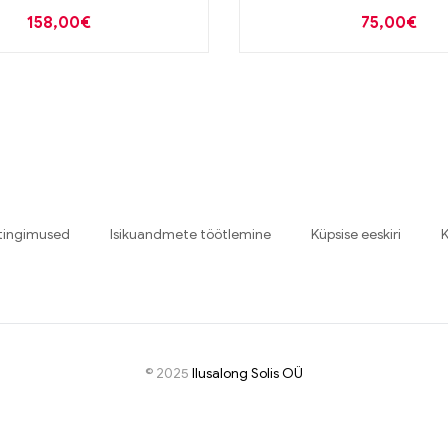
nanevale nahale 30ml
158,00
€
75,00
€
tingimused
Isikuandmete töötlemine
Küpsise eeskiri
K
© 2025
I
lusalong Solis OÜ