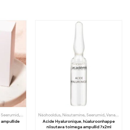
,
Seerumid
,
Vananemisvastane
Näohooldus
,
Niisutamine
,
Seerumid
,
Vananemisvastane
 ampullide
Acide Hyaluronique, hüaluroonhappe
niisutava toimega ampullid 7x2ml