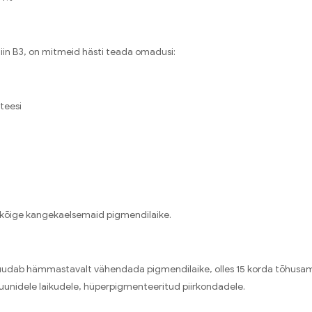
miin B3, on mitmeid hästi teada omadusi:
teesi
 kõige kangekaelsemaid pigmendilaike.
n, suudab hämmastavalt vähendada pigmendilaike, olles 15 korda tõhusa
pruunidele laikudele, hüperpigmenteeritud piirkondadele.