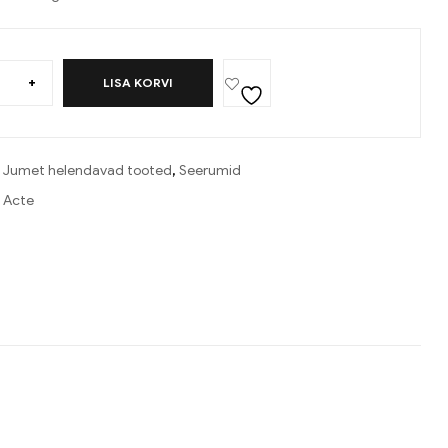
+
LISA KORVI
:
Jumet helendavad tooted
,
Seerumid
 Acte