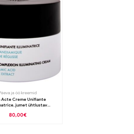
Päeva ja öö kreemid
 Acte Creme Unifiante
, jumet ühtlustav
emisvastane kreem 50ml
80,00
€