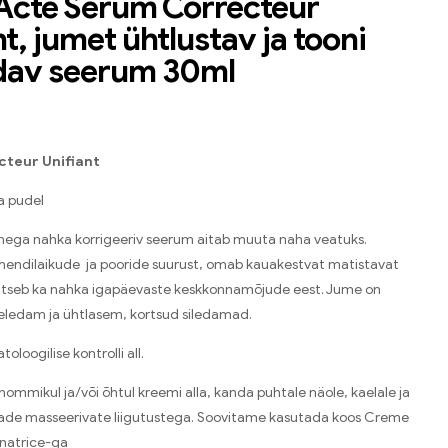
Acte Serum Correcteur
t, jumet ühtlustav ja tooni
dav seerum 30ml
teur Unifiant
a pudel
ega nahka korrigeeriv seerum aitab muuta naha veatuks.
endilaikude ja pooride suurust, omab kauakestvat matistavat
aitseb ka nahka igapäevaste keskkonnamõjude eest. Jume on
eledam ja ühtlasem, kortsud siledamad.
oloogilise kontrolli all.
 hommikul ja/või õhtul kreemi alla, kanda puhtale näole, kaelale ja
nade masseerivate liigutustega. Soovitame kasutada koos Creme
inatrice-ga