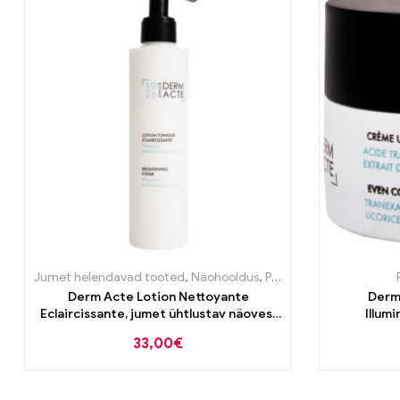
Jumet helendavad tooted
,
Näohooldus
,
Puhastustooted
Derm Acte Lotion Nettoyante
Derm
Eclaircissante, jumet ühtlustav näovesi
Illuminatrice
200ml
vanan
33,00
€