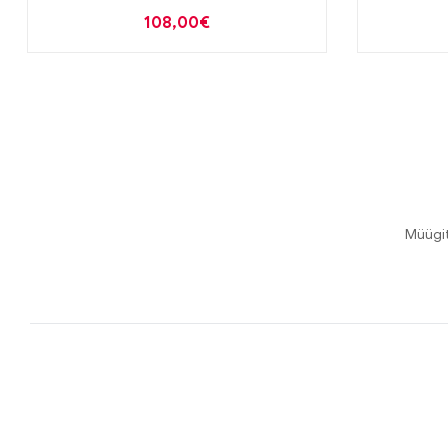
seerum 30ml
va
108,00
€
Müügi