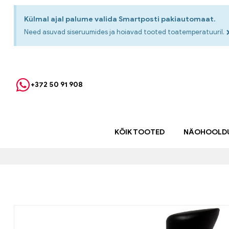
Külmal ajal palume valida Smartposti pakiautomaat.
Need asuvad siseruumides ja hoiavad tooted toatemperatuuril.
+372 50 91 908
KÕIK TOOTED
NÄOHOOLD