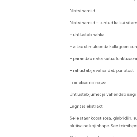
Niatsiinamiid
Niatsiinamiid – tuntud ka kui vita
– ühtlustab nahka
– aitab stimuleerida kollageeni sün
– parandab naha kaitsefunktsiooni
– rahustab ja vähendab punetust
Traneksamiinhape
Ühtlustab jumet ja vähendab isegi
Lagritsa ekstrakt
Selle staar koostisosa, glabridii
aktiivaine kojiinhape. See toimib 