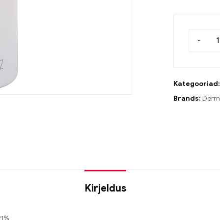
-
Kategooriad
Brands:
Derm
Kirjeldus
91%