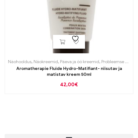
Näohooldus
,
Näokreemid
,
Päeva ja öö kreemid
,
Probleemse naha tooted
Aromatherapie Fluide Hydro-Matifiant- niisutav ja
matistav kreem 50ml
42,00
€