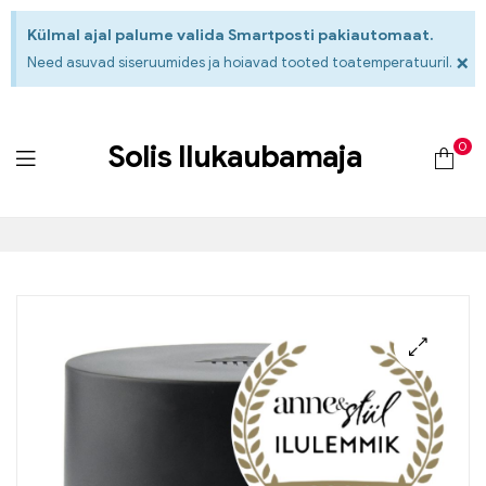
Külmal ajal palume valida Smartposti pakiautomaat.
×
Need asuvad siseruumides ja hoiavad tooted toatemperatuuril.
0
Solis Ilukaubamaja