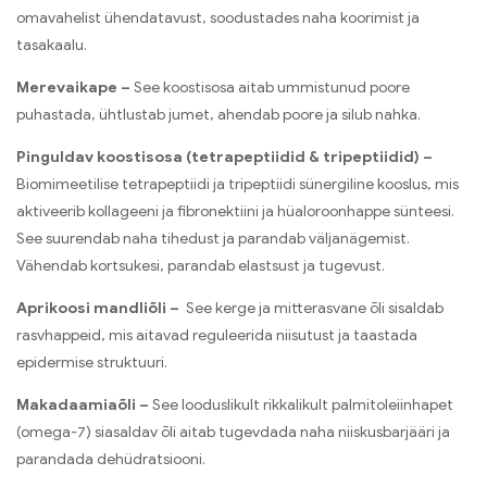
omavahelist ühendatavust, soodustades naha koorimist ja
tasakaalu.
Merevaikape –
See koostisosa aitab ummistunud poore
puhastada, ühtlustab jumet, ahendab poore ja silub nahka.
Pinguldav koostisosa (tetrapeptiidid & tripeptiidid) –
Biomimeetilise tetrapeptiidi ja tripeptiidi sünergiline kooslus, mis
aktiveerib kollageeni ja fibronektiini ja hüaloroonhappe sünteesi.
See suurendab naha tihedust ja parandab väljanägemist.
Vähendab kortsukesi, parandab elastsust ja tugevust.
Aprikoosi mandliõli –
See kerge ja mitterasvane õli sisaldab
rasvhappeid, mis aitavad reguleerida niisutust ja taastada
epidermise struktuuri.
Makadaamiaõli –
See looduslikult rikkalikult palmitoleiinhapet
(omega-7) siasaldav õli aitab tugevdada naha niiskusbarjääri ja
parandada dehüdratsiooni.