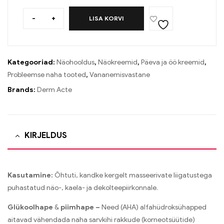
-
+
LISA KORVI
Kategooriad:
Näohooldus
,
Näokreemid
,
Päeva ja öö kreemid
,
Probleemse naha tooted
,
Vananemisvastane
Brands:
Derm Acte
KIRJELDUS
Kasutamine:
Õhtuti, kandke kergelt masseerivate liigatustega
puhastatud näo-, kaela- ja dekolteepiirkonnale.
Glükoolhape
&
piimhape –
Need (AHA) alfahüdroksühapped
aitavad vähendada naha sarvkihi rakkude (korneotsüütide)