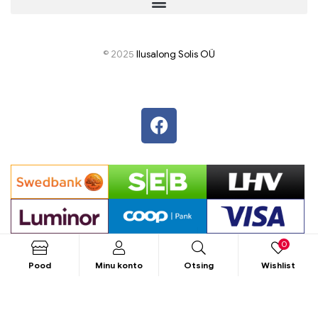
© 2025
I
lusalong Solis OÜ
0
Pood
Minu konto
Otsing
Wishlist