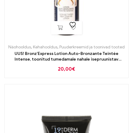
Näohooldus
,
Kehahooldus
,
Puuderkreemid ja toonivad tooted
UUS! Bronz’Express Lotion Auto-Bronzante Teintée
Intense, toonitud tumedamale nahale isepruunistav
“kastanivesi” 150ml
20,00
€