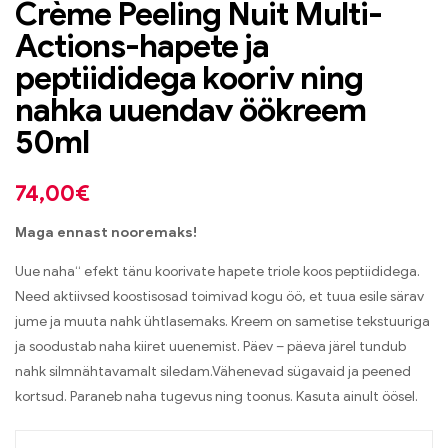
Crème Peeling Nuit Multi-
Actions-hapete ja
peptiididega kooriv ning
nahka uuendav öökreem
50ml
74,00
€
Maga ennast nooremaks!
Uue naha“ efekt tänu koorivate hapete triole koos peptiididega.
Need aktiivsed koostisosad toimivad kogu öö, et tuua esile särav
jume ja muuta nahk ühtlasemaks. Kreem on sametise tekstuuriga
ja soodustab naha kiiret uuenemist. Päev – päeva järel tundub
nahk silmnähtavamalt siledam.Vähenevad sügavaid ja peened
kortsud. Paraneb naha tugevus ning toonus. Kasuta ainult öösel.