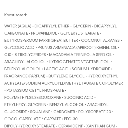
Koostisosad:
WATER (AQUA) • DICAPRYLYL ETHER • GLYCERIN • DICAPRYLYL
CARBONATE • PROPANEDIOL • GLYCERYL STEARATE •
BUTYROSPERMUM PARKII (SHEA) BUTTER • COCONUT ALKANES •
GLYCOLIC ACID • PRUNUS ARMENIACA (APRICOT) KERNEL OIL •
C10-18 TRIGLYCERIDES • MACADAMIA TERNIFOLIA SEED OIL •
ARACHIDYL ALCOHOL • HYDROGENATED VEGETABLE OIL •
BEHENYL ALCOHOL • LACTIC ACID • SODIUM HYDROXIDE •
FRAGRANCE (PARFUM) • BUTYLENE GLYCOL • HYDROXYETHYL
ACRYLATE/SODIUM ACRYLOYLDIMETHYL TAURATE COPOLYMER
• POTASSIUM CETYL PHOSPHATE •
POLYMETHYLSILSESQUIOXANE • SUCCINIC ACID •
ETHYLHEXYLGLYCERIN • BENZYL ALCOHOL • ARACHIDYL
GLUCOSIDE • SQUALANE • CARBOMER • POLYSORBATE 20 •
COCO-CAPRYLATE / CAPRATE • PEG-30
DIPOLYHYDROXYSTEARATE • CERAMIDE NP • XANTHAN GUM •