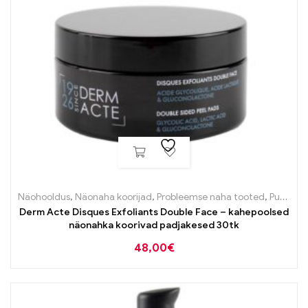
Näohooldus
,
Näonaha koorijad
,
Probleemse naha tooted
,
Puhastustooted
Derm Acte Disques Exfoliants Double Face – kahepoolsed
näonahka koorivad padjakesed 30tk
48,00
€