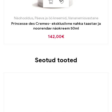
Näohooldus
,
Päeva ja öö kreemid
,
Vananemisvastane
Princesse des Cremes- eksklusiivne nahka taastav ja
noorendav näokreem 50ml
142,00
€
Seotud tooted