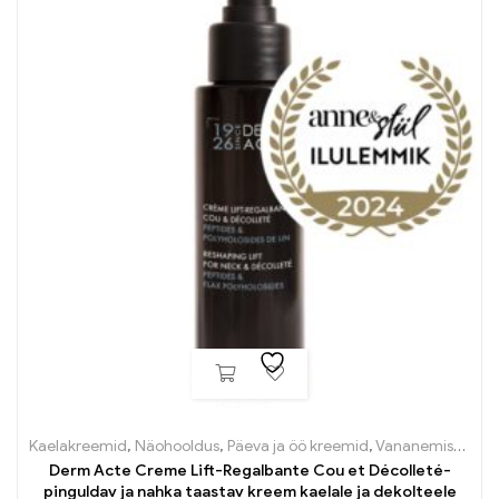
Kaelakreemid
,
Näohooldus
,
Päeva ja öö kreemid
,
Vananemisvastane
Derm Acte Creme Lift-Regalbante Cou et Décolleté-
pinguldav ja nahka taastav kreem kaelale ja dekolteele