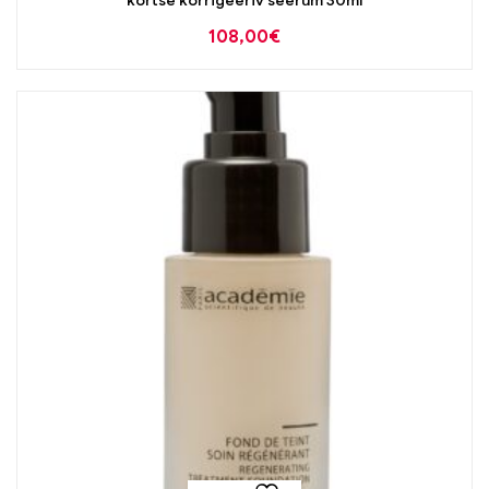
kortse korrigeeriv seerum 30ml
108,00
€