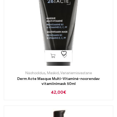
Näohooldus
,
Maskid
,
Vananemisvastane
Derm Acte Masque Multi-Vitaminé-noorendav
vitamiinimask 50ml
42,00
€