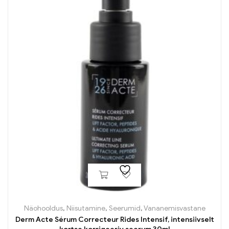
Näohooldus
,
Niisutamine
,
Seerumid
,
Vananemisvastane
Derm Acte Sérum Correcteur Rides Intensif, intensiivselt