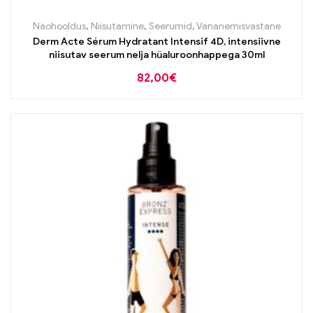
Näohooldus
,
Niisutamine
,
Seerumid
,
Vananemisvastane
Derm Acte Sérum Hydratant Intensif 4D, intensiivne
niisutav seerum nelja hüaluroonhappega 30ml
82,00
€