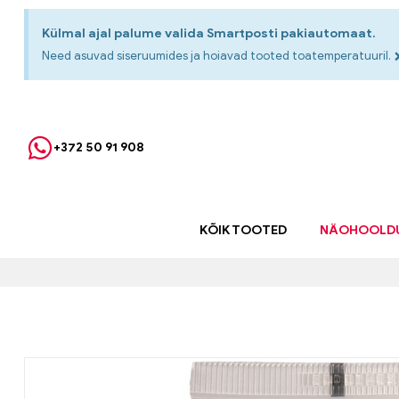
Külmal ajal palume valida Smartposti pakiautomaat.
Need asuvad siseruumides ja hoiavad tooted toatemperatuuril.
+372 50 91 908
KÕIK TOOTED
NÄOHOOLD