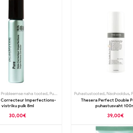
stooted
,
Probleemse naha tooted
,
Puhastustooted
Puhastustooted
,
Puhastustooted
,
Näohooldus
,
P
o Correcteur Imperfections-
Thesera Perfect Double P
vistriku pulk 8ml
puhastusvaht 100
30,00
€
39,00
€