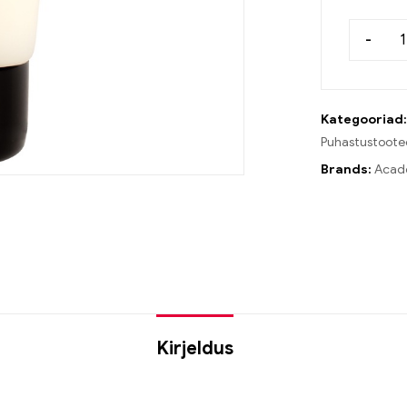
-
Kategooriad
Puhastustoote
Brands:
Acadé
Kirjeldus