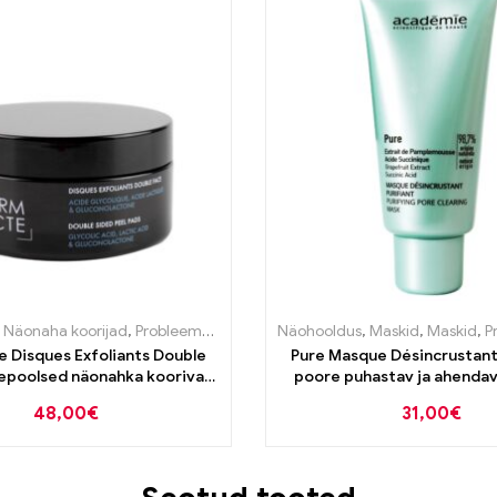
a tooted
,
Näonaha koorijad
,
Probleemse naha tooted
Näohooldus
,
Puhastustooted
,
Maskid
,
Maskid
,
Puhastu
,
Pro
 Disques Exfoliants Double
Pure Masque Désincrustant 
epoolsed näonahka koorivad
poore puhastav ja ahendav
padjakesed 30tk
50ml
48,00
€
31,00
€