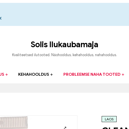
×
Solis Ilukaubamaja
Kvaliteetsed ilutooted. Näohooldus, kehahooldus, nahahooldus.
US
KEHAHOOLDUS
PROBLEEMSE NAHA TOOTED
LAOS