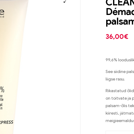
CLEAN
Démaqu
palsam
36,00
€
99,6% loodusli
See siidine pal
liigse rasu.
Rikastatud õlid
on toitvate ja
palsam-õlis te
kiiresti, jätmat
meigieemalduse