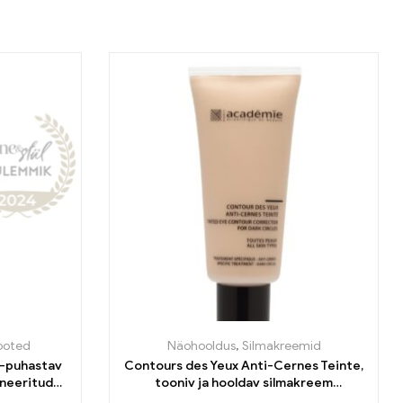
ooted
Näohooldus
,
Silmakreemid
t-puhastav
Contours des Yeux Anti-Cernes Teinte,
ineeritud
tooniv ja hooldav silmakreem
tumedatele silmaalustele 20ml