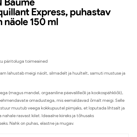
 Baume
illant Express, puhastav
 näole 150 ml
ku päritoluga toimeained
sam lahustab meigi näolt, silmadelt ja huultelt, samuti mustuse ja
ega (magus mandel, orgaaniline päevalilleõli ja kookospähkliõli),
 pehmendavate omadustega, mis eemaldavad õrnalt meigi. Selle
kstuur muutub veega kokkupuutel piimjaks, et loputada lihtsalt ja
a nahale rasvast kilet. Ideaalne kiireks ja tõhusaks
ks. Nahk on puhas, elastne ja mugav.