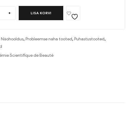
+
LISA KORVI
:
Näohooldus
,
Probleemse naha tooted
,
Puhastustooted
,
d
mie Scientifique de Beauté