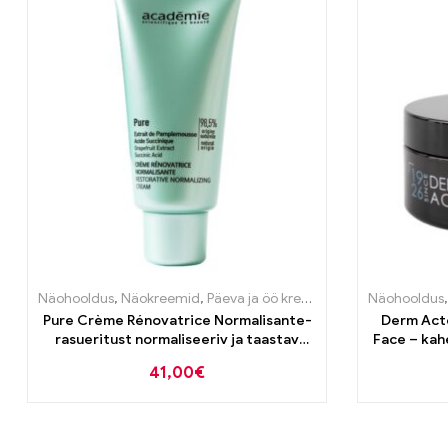
Näohooldus
,
Näokreemid
,
Päeva ja öö kreemid
,
Probleemse nah
Näohooldus
Pure Crème Rénovatrice Normalisante-
Derm Acte
rasueritust normaliseeriv ja taastav
Face – kah
kreem rasusele nahale 50ml
41,00
€