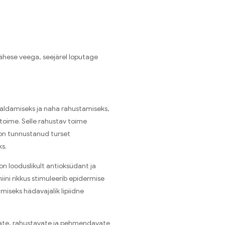
ähese veega, seejärel loputage
maldamiseks ja naha rahustamiseks,
 toime. Selle rahustav toime
 on tunnustanud turset
s.
 on looduslikult antioksüdant ja
ini rikkus stimuleerib epidermise
miseks hädavajalik lipiidne
avate, rahustavate ja pehmendavate