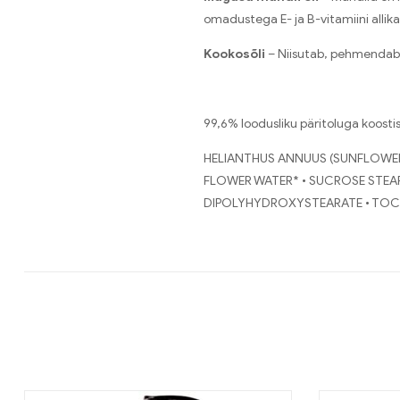
omadustega E- ja B-vitamiini allika
Kookosõli
– Niisutab, pehmendab 
99,6% loodusliku päritoluga koosti
HELIANTHUS ANNUUS (SUNFLOWER)
FLOWER WATER* • SUCROSE STEA
DIPOLYHYDROXYSTEARATE • TOCO