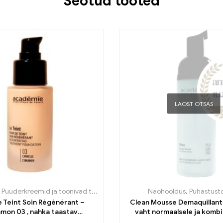
Seotud tooted
LAOST OTSAS
,
Puuderkreemid ja toonivad tooted
Näohooldus
,
Puhastust
 Teint Soin Régénérant –
Clean Mousse Demaquillan
mon 03 , nahka taastav
vaht normaalsele ja komb
umestuskreem 30ml
nahale 150ml