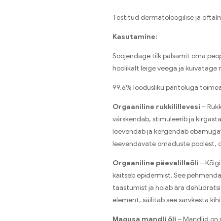
Testitud dermatoloogilise ja oftalmo
Kasutamine:
Soojendage tilk palsamit oma peop
hoolikalt leige veega ja kuivatage 
99,6% loodusliku päritoluga toime
Orgaaniline rukkilillevesi
– Rukk
värskendab, stimuleerib ja kirgasta
leevendab ja kergendab ebamugavus
leevendavate omaduste poolest, o
Orgaaniline päevalilleõli
– Kõigi
kaitseb epidermist. See pehmendab
taastumist ja hoiab ära dehüdratsio
element, säilitab see sarvkesta kihi
Magusa mandli õli
– Mandlid on 