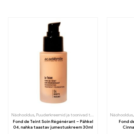
Näohooldus
,
Puuderkreemid ja toonivad tooted
Näohooldus
Fond de Teint Soin Régénérant – Pähkel
Fond de
04, nahka taastav jumestuskreem 30ml
Cinna
j