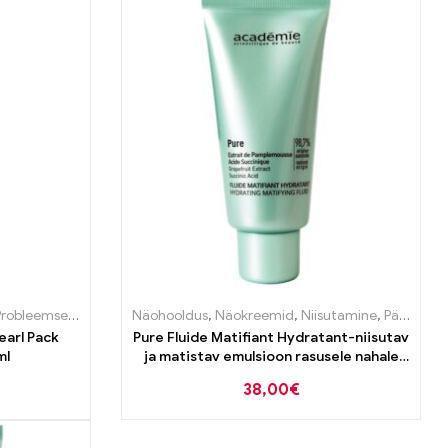
robleemse naha tooted
Näohooldus
,
Puhastustooted
,
Näokreemid
,
Niisutamine
,
Päeva ja öö kreemid
earl Pack
Pure Fluide Matifiant Hydratant-niisutav
ml
ja matistav emulsioon rasusele nahale
50ml
38,00
€