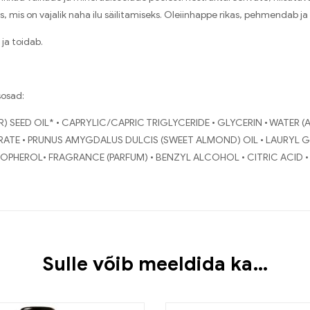
s, mis on vajalik naha ilu säilitamiseks. Oleiinhappe rikas, pehmendab 
ja toidab.
sosad:
 SEED OIL* • CAPRYLIC/CAPRIC TRIGLYCERIDE • GLYCERIN • WATER 
RATE • PRUNUS AMYGDALUS DULCIS (SWEET ALMOND) OIL • LAURYL 
PHEROL• FRAGRANCE (PARFUM) • BENZYL ALCOHOL • CITRIC ACID 
Sulle võib meeldida ka…