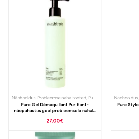
Näohooldus
,
Probleemse naha tooted
,
Puhastustooted
Näohooldus
,
Puhastu
Pure Gel Démaquillant Purifiant-
Pure Styl
näopuhastus geel probleemsele nahale
200ml
27,00
€