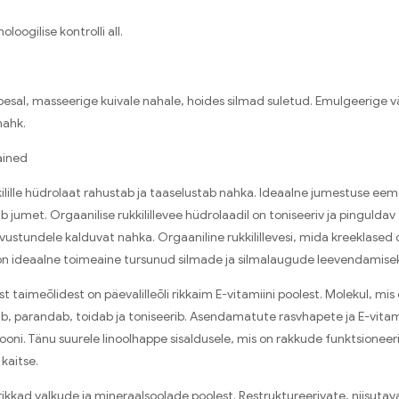
loogilise kontrolli all.
esal, masseerige kuivale nahale, hoides silmad suletud. Emulgeerige v
nahk.
ained
ilille hüdrolaat rahustab ja taaselustab nahka. Ideaalne jumestuse ee
b jumet. Orgaanilise rukkilillevee hüdrolaadil on toniseeriv ja pinguldav
tundele kalduvat nahka. Orgaaniline rukkilillevesi, mida kreeklased
n ideaalne toimeaine tursunud silmade ja silmalaugude leevendamisek
st taimeõlidest on päevalilleõli rikkaim E-vitamiini poolest. Molekul, mis
, parandab, toidab ja toniseerib. Asendamatute rasvhapete ja E-vitami
oni. Tänu suurele linoolhappe sisaldusele, mis on rakkude funktsioneeri
 kaitse.
rikkad valkude ja mineraalsoolade poolest. Restruktureerivate, niisut