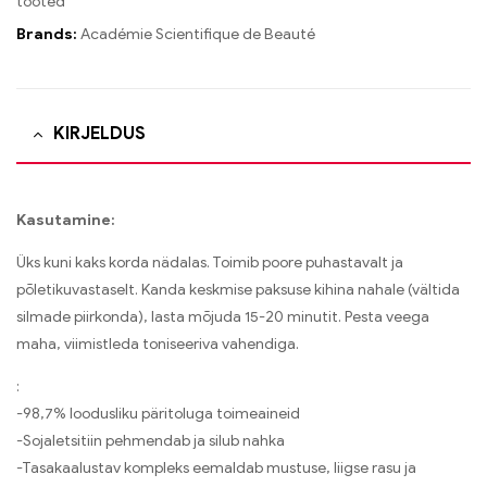
tooted
Brands:
Académie Scientifique de Beauté
KIRJELDUS
Kasutamine:
Üks kuni kaks korda nädalas. Toimib poore puhastavalt ja
põletikuvastaselt. Kanda keskmise paksuse kihina nahale (vältida
silmade piirkonda), lasta mõjuda 15-20 minutit. Pesta veega
maha, viimistleda toniseeriva vahendiga.
:
-98,7% loodusliku päritoluga toimeaineid
-Sojaletsitiin pehmendab ja silub nahka
-Tasakaalustav kompleks eemaldab mustuse, liigse rasu ja