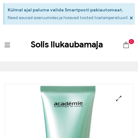
Külmal ajal palume valida Smartposti pakiautomaat.
×
Need asuvad siseruumides ja hoiavad tooted toatemperatuuril.
0
Solis Ilukaubamaja