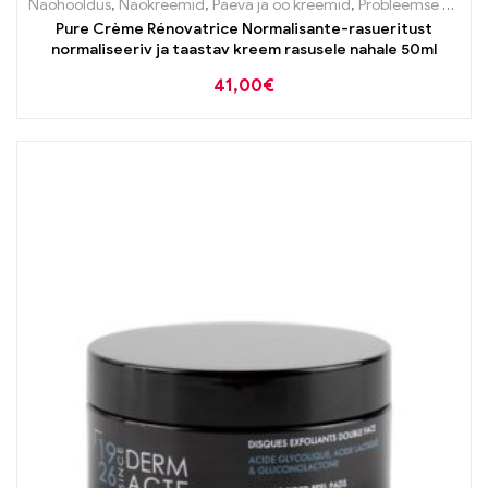
Näohooldus
,
Näokreemid
,
Päeva ja öö kreemid
,
Probleemse naha tooted
Pure Crème Rénovatrice Normalisante-rasueritust
normaliseeriv ja taastav kreem rasusele nahale 50ml
41,00
€