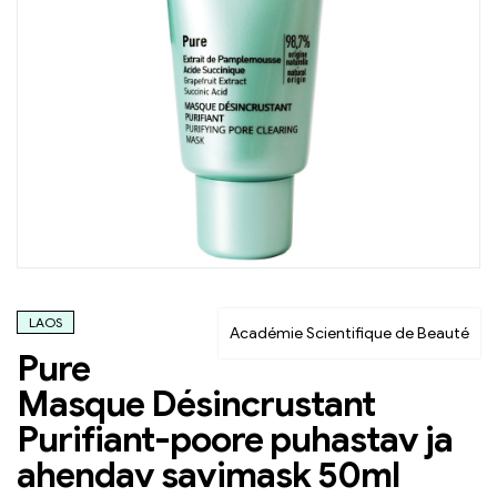
LAOS
Académie Scientifique de Beauté
Pure
Masque Désincrustant
Purifiant-poore puhastav ja
ahendav savimask 50ml