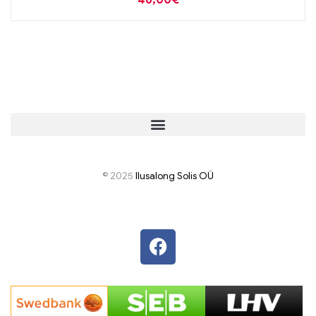
46,00
€
© 2025
I
lusalong Solis OÜ