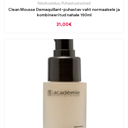
Näohooldus
,
Puhastustooted
Clean Mousse Demaquillant-puhastav vaht normaalsele ja
kombineeritud nahale 150ml
31,00
€