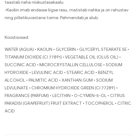
taastab naha niiskustasakaalu
-Kaoliin imab endasse liigse rasu, matistab nahka ja on rahustav
ning põletikuvastane toime. Pehmendab ja silub.
Koostisosad:
WATER (AQUA) • KAOLIN • GLYCERIN • GLYCERYL STEARATE SE •
TITANIUM DIOXIDE (CI 77891) • VEGETABLE OIL (OLUS OIL) •
SUCCINIC ACID • MICROCRYSTALLIN CELLULOSE • SODIUM
HYDROXIDE • LEVULINIC ACID • STEARIC ACID • BENZYL
ALCOHOL • PALMITIC ACID • XANTHAN GUM • SODIUM
LEVULINATE • CHROMIUM HYDROXIDE GREEN (CI 77289) •
FRAGRANCE (PARFUM) • LECITHIN • O-CYMEN-5-OL • CITRUS
PARADISI (GRAPEFRUIT) FRUIT EXTRACT • TOCOPHEROL • CITRIC
ACID