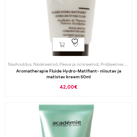
Näohooldus
,
Näokreemid
,
Päeva ja öö kreemid
,
Probleemse naha tooted
Aromatherapie Fluide Hydro-Matifiant- niisutav ja
matistav kreem 50ml
42,00
€