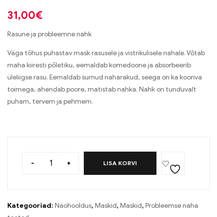
31,00
€
Rasune ja probleemne nahk
Väga tõhus puhastav mask rasusele ja vistrikulisele nahale. Võtab
maha kiiresti põletiku, eemaldab komedoone ja absorbeerib
üleliigse rasu. Eemaldab surnud naharakud, seega on ka kooriva
toimega, ahendab poore, matistab nahka. Nahk on tunduvalt
puham, tervem ja pehmem.
-
+
LISA KORVI
Kategooriad:
Näohooldus
,
Maskid
,
Maskid
,
Probleemse naha