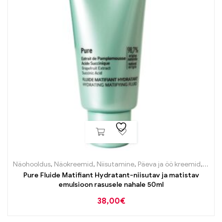
Näohooldus
,
Näokreemid
,
Niisutamine
,
Päeva ja öö kreemid
,
Probl
Pure Fluide Matifiant Hydratant-niisutav ja matistav
emulsioon rasusele nahale 50ml
38,00
€