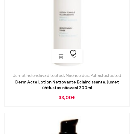
Jumet helendavad tooted
,
Näohooldus
,
Puhastustooted
Derm Acte Lotion Nettoyante Eclaircissante, jumet
ühtlustav näovesi 200ml
33,00
€