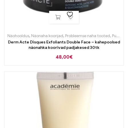
Näohooldus
,
Näonaha koorijad
,
Probleemse naha tooted
,
Puhastustooted
Derm Acte Disques Exfoliants Double Face – kahepoolsed
näonahka koorivad padjakesed 30tk
48,00
€