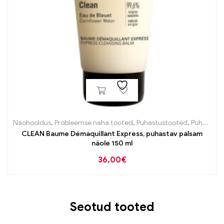
Näohooldus
,
Probleemse naha tooted
,
Puhastustooted
,
Puhastustooted
CLEAN Baume Démaquillant Express, puhastav palsam
näole 150 ml
36,00
€
Seotud tooted