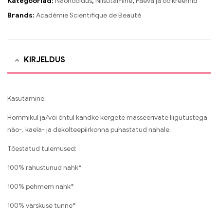
Kategooriad:
Näohooldus
,
Niisutamine
,
Päeva ja öö kreemid
Brands:
Académie Scientifique de Beauté
KIRJELDUS
Kasutamine:
Hommikul ja/või õhtul kandke kergete masseerivate liigutustega
näo-, kaela- ja dekolteepiirkonna puhastatud nahale.
Tõestatud tulemused:
100% rahustunud nahk*
100% pehmem nahk*
100% värskuse tunne*