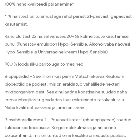
100% naha kvaliteedi paranemine*
* % naistest on tulemustega rahul pärast 21-päevast igapäevast
kasutamist.
Rahulolu test 22 naisel vanuses 20–65 kolme toote kasutamise
puhul (Puhastav emulsioon Hypo–Sensible, Alkoholivaba näovesi
Hypo-Sensible ja Universaalne kreem Hypo-Sensible).
98,7% loodusliku päritoluga toimeained
Biopeptiidid – See lill on rikas pärmi Metschnikowia Reukaufii
biopeptiidide poolest, mis on eraldatud vahalillede nektari
mikroorganismidest. See ainulaadne koostisaine suudab naha
immuunbarjääri tugevdades taas mikrobioota tasakaalu viia.
Naha kvaliteet paraneb ja jume on särav.
Biosahhariidkummi-1 – Pruunvetikatest (phaeophyceae) saadud
fukoosirikas koostisosa. Kõrge molekulmassiga anioonne
polüsahhariid, mis on tuntud oma kasulike omaduste poolest.