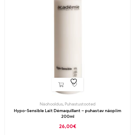
Näohooldus
,
Puhastustooted
Hypo-Sensible Lait Démaquillant – puhastav näopiim
200ml
26,00
€