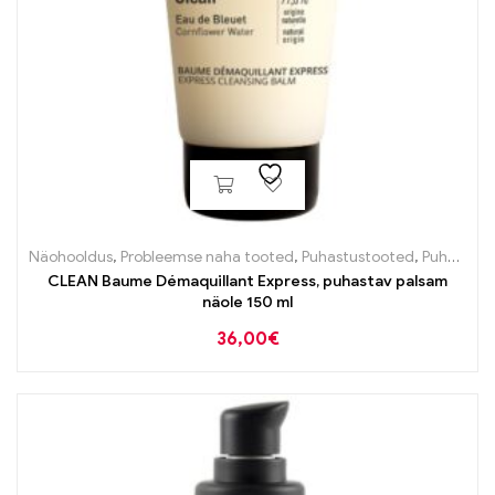
Näohooldus
,
Probleemse naha tooted
,
Puhastustooted
,
Puhastustooted
CLEAN Baume Démaquillant Express, puhastav palsam
näole 150 ml
36,00
€