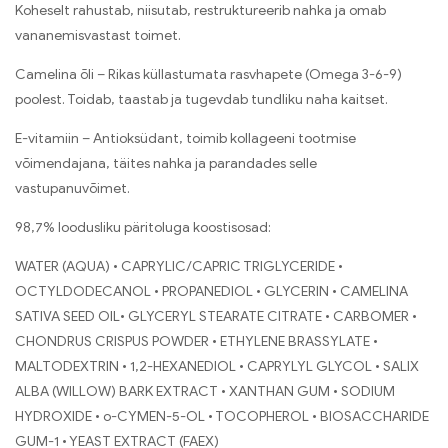
Koheselt rahustab, niisutab, restruktureerib nahka ja omab
vananemisvastast toimet.
Camelina õli – Rikas küllastumata rasvhapete (Omega 3-6-9)
poolest. Toidab, taastab ja tugevdab tundliku naha kaitset.
E-vitamiin – Antioksüdant, toimib kollageeni tootmise
võimendajana, täites nahka ja parandades selle
vastupanuvõimet.
98,7% loodusliku päritoluga koostisosad:
WATER (AQUA) • CAPRYLIC/CAPRIC TRIGLYCERIDE •
OCTYLDODECANOL • PROPANEDIOL • GLYCERIN • CAMELINA
SATIVA SEED OIL• GLYCERYL STEARATE CITRATE • CARBOMER •
CHONDRUS CRISPUS POWDER • ETHYLENE BRASSYLATE •
MALTODEXTRIN • 1,2-HEXANEDIOL • CAPRYLYL GLYCOL • SALIX
ALBA (WILLOW) BARK EXTRACT • XANTHAN GUM • SODIUM
HYDROXIDE • o-CYMEN-5-OL • TOCOPHEROL • BIOSACCHARIDE
GUM-1 • YEAST EXTRACT (FAEX)