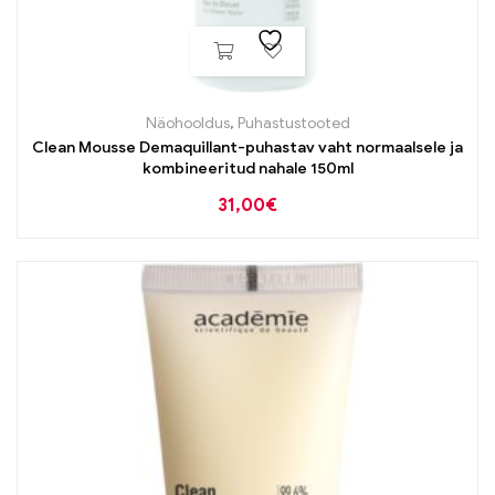
Näohooldus
,
Puhastustooted
Clean Mousse Demaquillant-puhastav vaht normaalsele ja
kombineeritud nahale 150ml
31,00
€