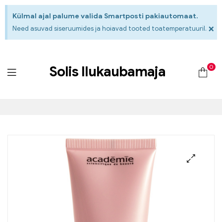
Külmal ajal palume valida Smartposti pakiautomaat.
×
Need asuvad siseruumides ja hoiavad tooted toatemperatuuril.
0
Solis Ilukaubamaja