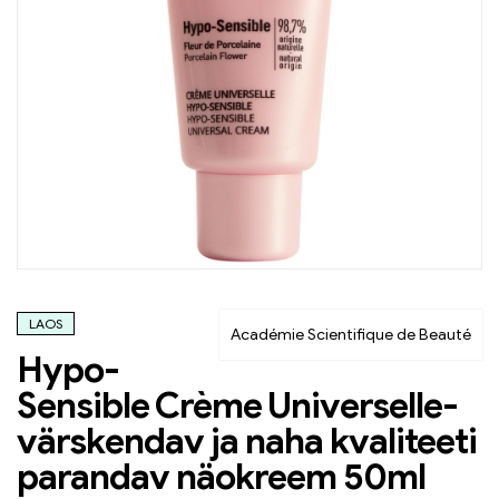
LAOS
Académie Scientifique de Beauté
Hypo-
Sensible Crème Universelle-
värskendav ja naha kvaliteeti
parandav näokreem 50ml