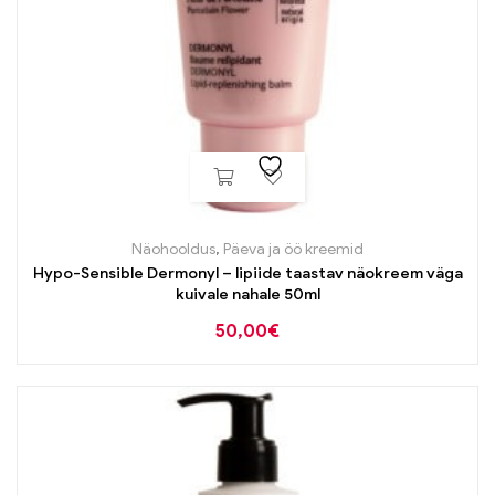
Näohooldus
,
Päeva ja öö kreemid
Hypo-Sensible Dermonyl – lipiide taastav näokreem väga
kuivale nahale 50ml
50,00
€