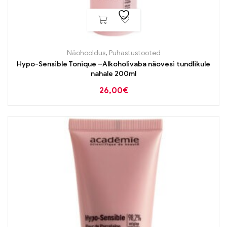
Näohooldus
,
Puhastustooted
Hypo-Sensible Tonique –Alkoholivaba näovesi tundlikule
nahale 200ml
26,00
€