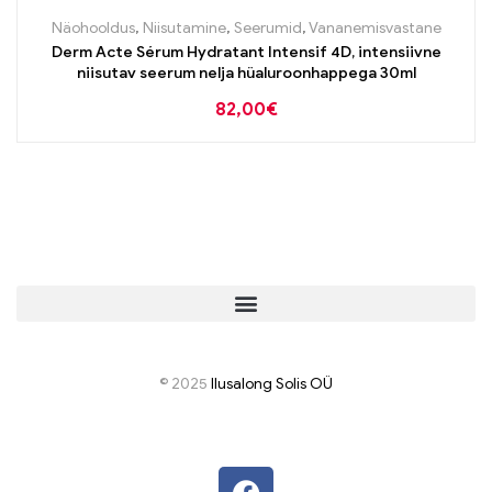
Näohooldus
,
Niisutamine
,
Seerumid
,
Vananemisvastane
Derm Acte Sérum Hydratant Intensif 4D, intensiivne
niisutav seerum nelja hüaluroonhappega 30ml
82,00
€
© 2025
I
lusalong Solis OÜ