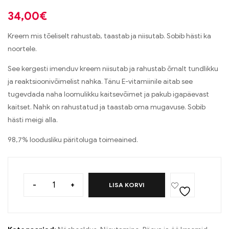
34,00
€
Kreem mis tõeliselt rahustab, taastab ja niisutab. Sobib hästi ka
noortele.
See kergesti imenduv kreem niisutab ja rahustab õrnalt tundlikku
ja reaktsioonivõimelist nahka. Tänu E-vitamiinile aitab see
tugevdada naha loomulikku kaitsevõimet ja pakub igapäevast
kaitset. Nahk on rahustatud ja taastab oma mugavuse. Sobib
hästi meigi alla.
98,7% loodusliku päritoluga toimeained.
-
+
LISA KORVI