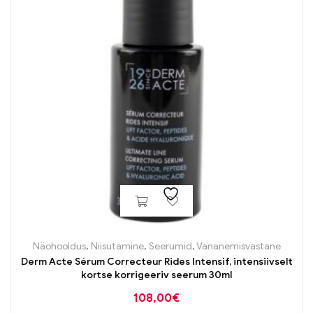
Näohooldus
,
Niisutamine
,
Seerumid
,
Vananemisvastane
Derm Acte Sérum Correcteur Rides Intensif, intensiivselt
kortse korrigeeriv seerum 30ml
108,00
€