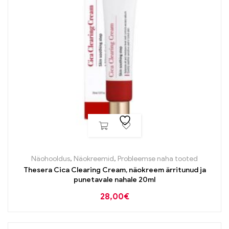
Näohooldus
,
Näokreemid
,
Probleemse naha tooted
Thesera Cica Clearing Cream, näokreem ärritunud ja
punetavale nahale 20ml
28,00
€