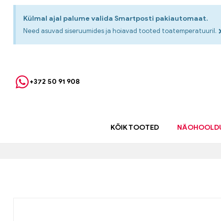
Külmal ajal palume valida Smartposti pakiautomaat.
Need asuvad siseruumides ja hoiavad tooted toatemperatuuril.
+372 50 91 908
KÕIK TOOTED
NÄOHOOLD