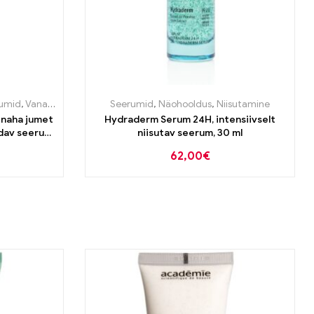
umid
,
Vananemisvastane
Seerumid
,
Näohooldus
,
Niisutamine
-naha jumet
Hydraderm Serum 24H, intensiivselt
ndav seerum
niisutav seerum, 30 ml
0ml
62,00
€