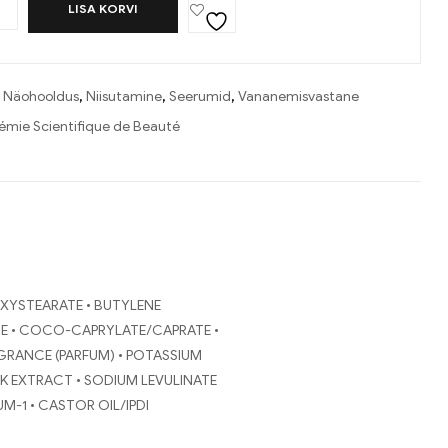
+
LISA KORVI
:
Näohooldus
,
Niisutamine
,
Seerumid
,
Vananemisvastane
mie Scientifique de Beauté
OXYSTEARATE • BUTYLENE
ATE • COCO-CAPRYLATE/CAPRATE •
GRANCE (PARFUM) • POTASSIUM
K EXTRACT • SODIUM LEVULINATE
M-1 • CASTOR OIL/IPDI