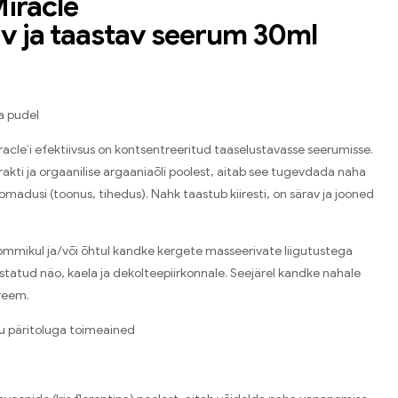
iracle
av ja taastav seerum 30ml
a pudel
racle’i efektiivsus on kontsentreeritud taaselustavasse seerumisse.
strakti ja orgaanilise argaaniaõli poolest, aitab see tugevdada naha
omadusi (toonus, tihedus). Nahk taastub kiiresti, on särav ja jooned
mmikul ja/või õhtul kandke kergete masseerivate liigutustega
statud näo, kaela ja dekolteepiirkonnale. Seejärel kandke nahale
reem.
ku päritoluga toimeained