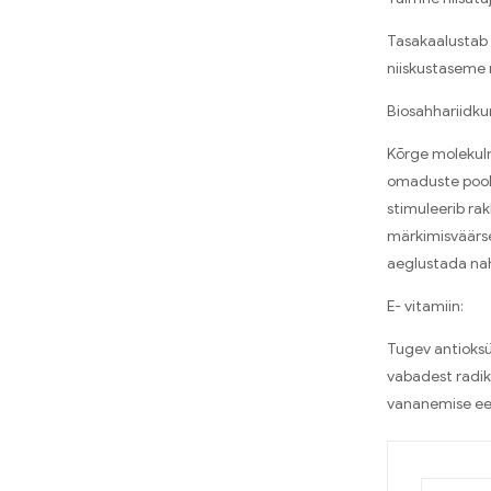
Tasakaalustab v
niiskustaseme 
Biosahhariidk
Kõrge molekulm
omaduste poole
stimuleerib ra
märkimisväärse
aeglustada na
E- vitamiin:
Tugev antioksü
vabadest radik
vananemise ees