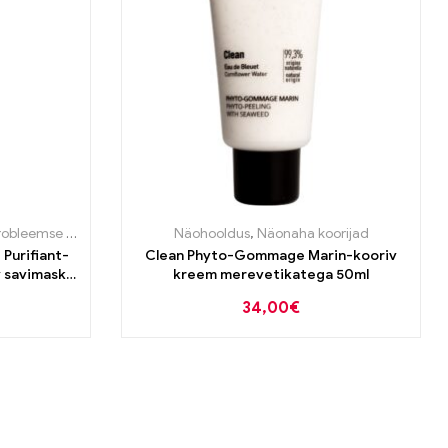
bleemse naha tooted
Näohooldus
,
Näonaha koorijad
Purifiant-
Clean Phyto-Gommage Marin-kooriv
 savimask
kreem merevetikatega 50ml
34,00
€