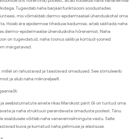
oflavoonide (Iris florentina) poolest, aitab võidelda naha vananemise
kidega. Tugevdab naha barjäärifunktsiooni soodustades
sünteesi, mis võimaldab dermo-epidermaalsel ühenduskohal oma
ita. Hoiab ära epidermise tiheduse kadumise, aitab säilitada naha
ides dermo-epidermaalse ühenduskoha hõrenemist. Naha
ioon on tugevdatud, naha toonus säilib ja kortsud-jooned
em märgatavad.
, millel on rahustavad ja taastavad omadused. See stimuleerib
st ja silub naha mikroreljeefi.
aaniaõli:
i ja seebistumatute ainete rikas Marokost pärit õli on tuntud oma
tavate ja naha struktuuri parandavate omaduste poolest. Tänu
e sisaldusele võitleb naha vananemisilmingute vastu. Selle
stavad kuiva ja kurnatud naha pehmuse ja elastsuse.
a: