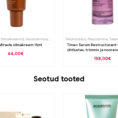
astane
,
Silmakreemid
,
Vananemisvastane
Näohooldus
,
Niisutamine
,
Seer
Miracle silmakreem 15ml
Time+ Serum Restructurant
ühtlustav, trimmiv ja noore
44,00
€
vananevale nahale 3
158,00
€
Seotud tooted