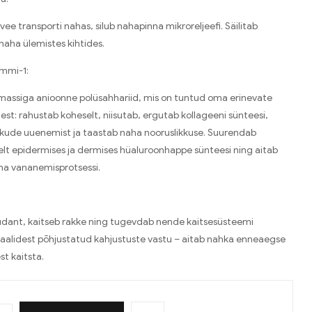
ee transporti nahas, silub nahapinna mikroreljeefi. Säilitab
naha ülemistes kihtides.
ummi-1:
assiga anioonne polüsahhariid, mis on tuntud oma erinevate
st: rahustab koheselt, niisutab, ergutab kollageeni sünteesi,
kkude uuenemist ja taastab naha nooruslikkuse. Suurendab
lt epidermises ja dermises hüaluroonhappe sünteesi ning aitab
ha vananemisprotsessi.
dant, kaitseb rakke ning tugevdab nende kaitsesüsteemi
aalidest põhjustatud kahjustuste vastu – aitab nahka enneaegse
t kaitsta.