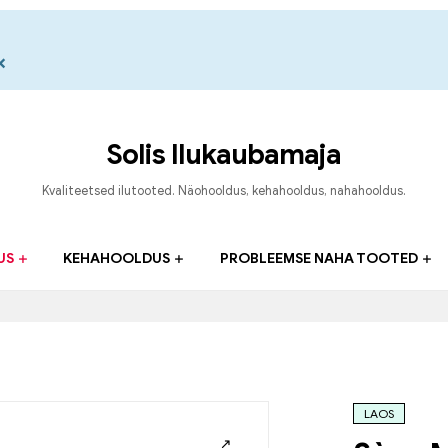
×
Solis Ilukaubamaja
Kvaliteetsed ilutooted. Näohooldus, kehahooldus, nahahooldus.
US
KEHAHOOLDUS
PROBLEEMSE NAHA TOOTED
LAOS