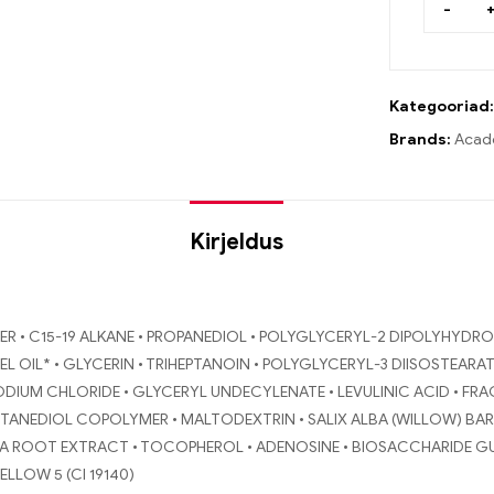
-
Kategooriad
Brands:
Acadé
Kirjeldus
THER • C15-19 ALKANE • PROPANEDIOL • POLYGLYCERYL-2 DIPOLYHYDR
L OIL* • GLYCERIN • TRIHEPTANOIN • POLYGLYCERYL-3 DIISOSTEAR
IUM CHLORIDE • GLYCERYL UNDECYLENATE • LEVULINIC ACID • FRA
UTANEDIOL COPOLYMER • MALTODEXTRIN • SALIX ALBA (WILLOW) BAR
INA ROOT EXTRACT • TOCOPHEROL • ADENOSINE • BIOSACCHARIDE GU
ELLOW 5 (CI 19140)