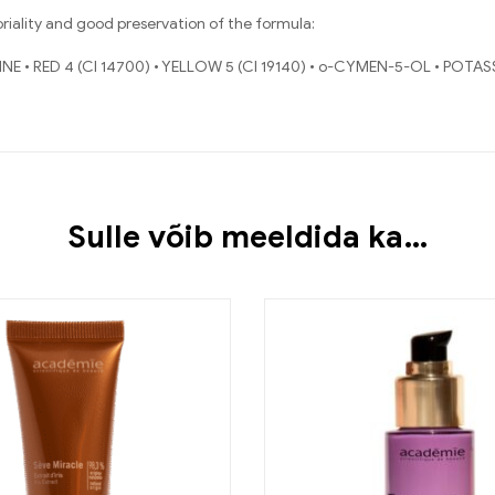
riality and good preservation of the formula:
E • RED 4 (CI 14700) • YELLOW 5 (CI 19140) • o-CYMEN-5-OL • POT
Sulle võib meeldida ka…