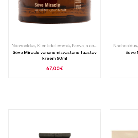
Näohooldus
,
Klientide lemmik
,
Päeva ja öö kreemid
,
Vananemisv
Näohooldus
Sève Miracle vananemisvastane taastav
Sève 
kreem 50ml
67,00
€