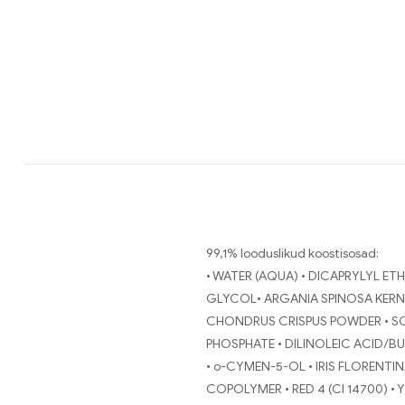
99,1% looduslikud koostisosad:
• WATER (AQUA) • DICAPRYLYL E
GLYCOL• ARGANIA SPINOSA KERNE
CHONDRUS CRISPUS POWDER • SOD
PHOSPHATE • DILINOLEIC ACID/B
• o-CYMEN-5-OL • IRIS FLORENT
COPOLYMER • RED 4 (CI 14700) • Y