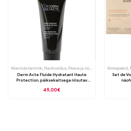
Klientide lemmik
,
Näohooldus
,
Päeva ja öö kreemid
,
Päiksekaitse
Kinkepakid
,
Derm Acte Fluide Hydratant Haute
Set de V
Protection, päiksekaitsega niisutav
näoh
kreem SPF 30 40ml
49,00
€