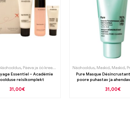
tooted näole
Näohooldus
,
Päeva ja öö kreemid
,
Puhastustooted
Näohooldus
,
Maskid
,
Maskid
,
Pro
oyage Essentiel – Académie
Pure Masque Désincrustant 
oolduse reisikomplekt
poore puhastav ja ahendav
50ml
31,00
€
31,00
€