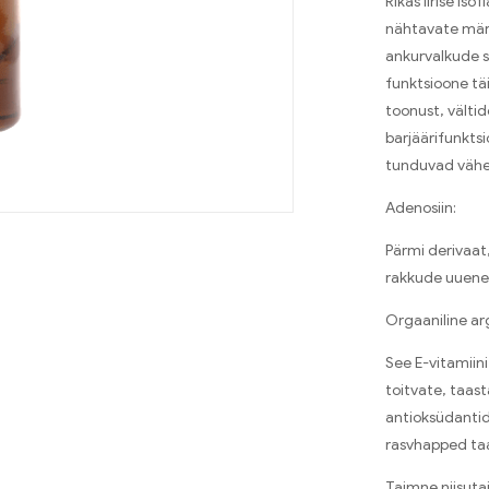
Rikas iirise is
nähtavate mär
ankurvalkude 
funktsioone tä
toonust, vält
barjäärifunkts
tunduvad väh
Adenosiin:
Pärmi derivaat
rakkude uuenemi
Orgaaniline arg
See E-vitamiin
toitvate, taas
antioksüdantid
rasvhapped taa
Taimne niisutaj