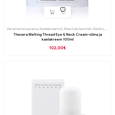
Vananemisvastane
,
Kaelakreemid
,
Klientide lemmik
,
Näohooldus
,
Thesera Melting Thread Eye & Neck Cream-silma ja
kaelakreem 100ml
102,00
€