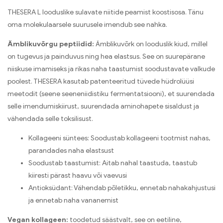
THESERA L looduslike sulavate niitide peamist koostisosa. Tänu
oma molekulaarsele suurusele imendub see nahka.
Ämblikuvõrgu peptiidid:
Ämblikuvõrk on looduslik kiud, millel
on tugevus ja painduvus ning hea elastsus. See on suurepärane
niiskuse imamiseks ja rikas naha taastumist soodustavate valkude
poolest. THESERA kasutab patenteeritud tüvede hüdrolüüsi
meetodit (seene seeneniidistiku fermentatsiooni), et suurendada
selle imendumiskiirust, suurendada aminohapete sisaldust ja
vähendada selle toksilisust.
Kollageeni süntees: Soodustab kollageeni tootmist nahas,
parandades naha elastsust
Soodustab taastumist: Aitab nahal taastuda, taastub
kiiresti pärast haavu või vaevusi
Antioksüdant: Vähendab põletikku, ennetab nahakahjustusi
ja ennetab naha vananemist
Vegan kollageen:
toodetud säästvalt, see on eetiline,