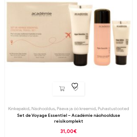
Kinkepakid
,
Näohooldus
,
Päeva ja öö kreemid
,
Puhastustooted
Set de Voyage Essentiel – Académie näohoolduse
reisikomplekt
31,00
€