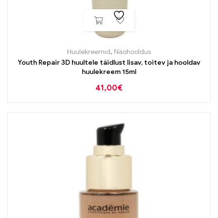
Huulekreemid
,
Näohooldus
Youth Repair 3D huultele täidlust lisav, toitev ja hooldav
huulekreem 15ml
41,00
€