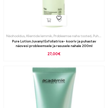
Näohooldus
,
Klientide lemmik
,
Probleemse naha tooted
,
Puhastustooted
Pure Lotion Juvanyl Exfoliatrice- kooriv ja puhastav
näovesi probleemsele ja rasusele nahale 200ml
27,00
€