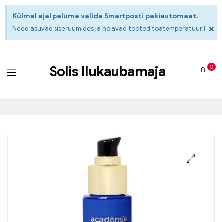
Külmal ajal palume valida Smartposti pakiautomaat.
×
Need asuvad siseruumides ja hoiavad tooted toatemperatuuril.
0
Solis Ilukaubamaja