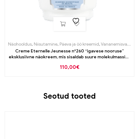
Näohooldus
,
Niisutamine
,
Päeva ja öö kreemid
,
Vananemisvastane
Creme Eternelle Jeunesse n°260 “igavese nooruse”
eksklusiivne näokreem, mis sisaldab suure molekulmassiga
hüaluroonhapet, 50ml
110,00
€
Seotud tooted