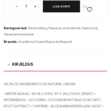
-
+
LISA KORVI
Kategooriad:
Näohooldus
,
Päeva ja öö kreemid
,
Seerumid
,
Vananemisvastane
Brands:
Académie Scientifique de Beauté
KIRJELDUS
98,2% OF INGREDIENTS OF NATURAL ORIGIN:
• WATER (AQUA) • SD ALCOHOL 39-C (ALCOHOL DENAT.) •
PROPANEDIOL • GLYCERIN • CICHORIUM INTYBUS (CHICORY)
ROOT EXTRACT • CAFFEINE • ALOE BARBADENSIS LEAF JUICE* •