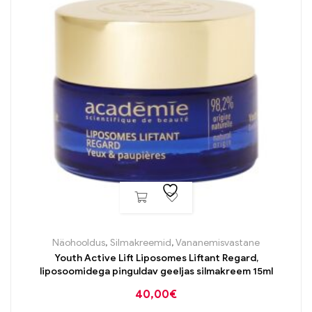
Näohooldus
,
Silmakreemid
,
Vananemisvastane
Youth Active Lift Liposomes Liftant Regard,
liposoomidega pinguldav geeljas silmakreem 15ml
40,00
€