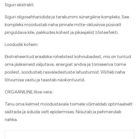
Siguri ekstrakt:
Siguri oligosahhariidide ja tarakummi sünergiline kompleks. See
kompleks moodustab naha pinnale mitte-oklusiivse püsivalt
pinguldava kile, pakkudes kohest ja pikaajalist tõsteefekti.
Looduslik kofeiin:
Ekstraheeritud araabika rohelistest kohviubadest, mis on tuntud
oma jääkaineid väljutava, energiat andva ja toniseeriva toime
poolest, soodustab rasvaladestuste lahustumist. Võitleb naha
lõtvumise vastu ja taastab näokontuurid.
ORGAANILINE Aloe vera:
Tänu oma kelmet moodustavale toimele võimaldab optimaalselt
säilitada ja siduda vett epidermises. Niisutab ja pehmendab
nahka.