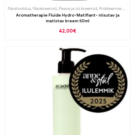
Näohooldus
,
Näokreemid
,
Päeva ja öö kreemid
,
Probleemse naha tooted
Aromatherapie Fluide Hydro-Matifiant- niisutav ja
matistav kreem 50ml
42,00
€