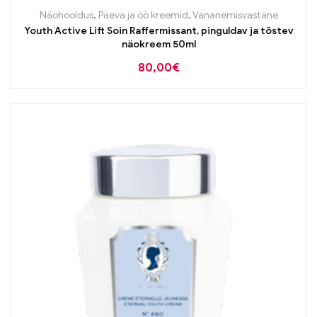
Näohooldus
,
Päeva ja öö kreemid
,
Vananemisvastane
Youth Active Lift Soin Raffermissant, pinguldav ja tõstev
näokreem 50ml
80,00
€