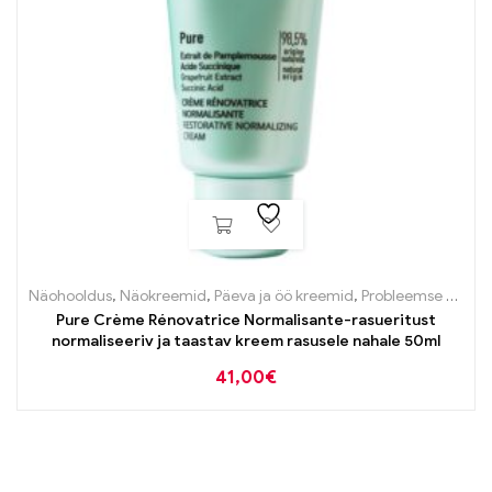
Näohooldus
,
Näokreemid
,
Päeva ja öö kreemid
,
Probleemse naha tooted
Pure Crème Rénovatrice Normalisante-rasueritust
normaliseeriv ja taastav kreem rasusele nahale 50ml
41,00
€