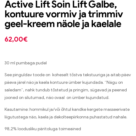
Active Lift Soin Lift Galbe,
kontuure vormiv ja trimmiv
geel-kreem näole ja kaelale
62,00
€
30 ml pumbaga pudel
See pinguldav toode on koheselt tõstva tekstuuriga ja aitab päev
päeva järel näo ja kaela kontuure ümber kujundada. “Nägu on
saledam”, nahk tundub tõstetud ja pringim, sügavad ja peened
jooned on silutumad, näo ovaal on ümber kujundatud.
Kasutamine: hommikul ja/või õhtul kandke kergete masseerivate
liigutustega näo, kaela ja dekolteepiirkonna puhastatud nahale.
98,2% loodusliku päritoluga toimeained