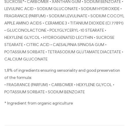
SUCROSE*• CARBOMER • XANTHAN GUM • SODIUM BENZOATE •
LEVULINIC ACID • SODIUM GLUCONATE • SODIUM HYDROXIDE •
FRAGRANCE (PARFUM) • SODIUM LEVULINATE • SODIUM COCOYL
APPLE AMINO ACIDS • CERAMIDE 3 • TITANIUM DIOXIDE (CI 77891)
• GLUCONOLACTONE • POLYGLYCERYL-10 STEARATE •
HEXYLENE GLYCOL • HYDROGENATED LECITHIN • SUCROSE
STEARATE • CITRIC ACID • CAESALPINIA SPINOSA GUM •
POTASSIUM SORBATE • TETRASODIUM GLUTAMATE DIACETATE •
CALCIUM GLUCONATE
1,8% of ingredients ensuring sensoriality and good preservation
of the formula:
• FRAGRANCE (PARFUM) • CARBOMER • HEXYLENE GLYCOL •
POTASSIUM SORBATE • SODIUM BENZOATE
* Ingredient from organic agriculture