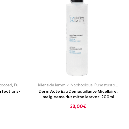
tooted
,
Puhastustooted
Klientide lemmik
,
Puhastustooted
,
Näohooldus
,
Puhastustooted
rfections-
Derm Acte Eau Démaquillante Micellaire,
meigieemaldus mitsellaarvesi 200ml
33,00
€