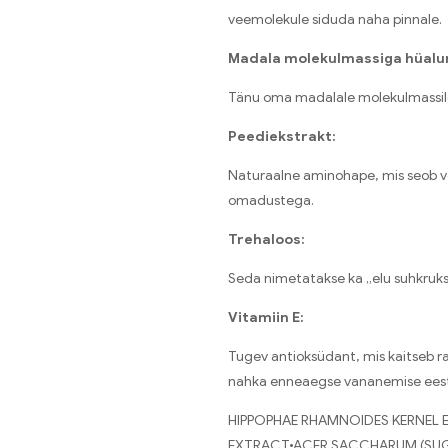
veemolekule siduda naha pinnale.
Madala molekulmassiga hüalu
Tänu oma madalale molekulmassile 
Peediekstrakt:
Naturaalne aminohape, mis seob vet
omadustega.
Trehaloos:
Seda nimetatakse ka „elu suhkruks“
Vitamiin E:
Tugev antioksüdant, mis kaitseb r
nahka enneaegse vananemise eest 
HIPPOPHAE RHAMNOIDES KERNEL 
EXTRACT•ACER SACCHARUM (SUGA