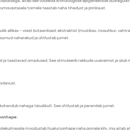
osiididega, aitab see võidelda kronoloogilise epigeneetilise düsregulat
tvumisvastasele toimele taastab naha tihedust ja prinksust.
ik allikas – viiest botaanilisest ekstraktist (mustikas, roosuhkur, vahtra
surnud naharakud ja ühtlustab jumet.
ad ja taastavad omadused. See stimuleerib rakkude uuenemist ja silub n
pidavust.
n kohandub nahaga täiuslikult. See ühtlustab ja parandab jumet.
oonhape:
e molekulmassile moodustab hüaluroonhape naha pinnale kihi, mis aitab 