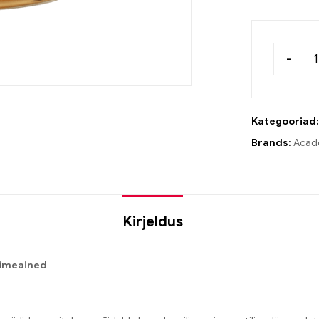
-
Kategooriad
Brands:
Acadé
Kirjeldus
oimeained