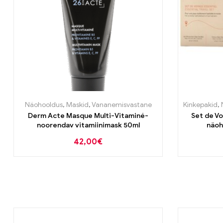
Näohooldus
,
Maskid
,
Vananemisvastane
Kinkepakid
,
Derm Acte Masque Multi-Vitaminé-
Set de V
noorendav vitamiinimask 50ml
näoh
42,00
€