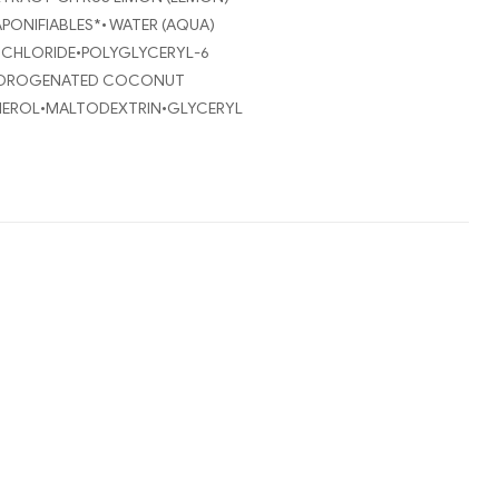
PONIFIABLES*• WATER (AQUA)
 CHLORIDE•POLYGLYCERYL-6
•HYDROGENATED COCONUT
PHEROL•MALTODEXTRIN•GLYCERYL