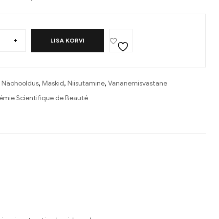
+
LISA KORVI
:
Näohooldus
,
Maskid
,
Niisutamine
,
Vananemisvastane
mie Scientifique de Beauté