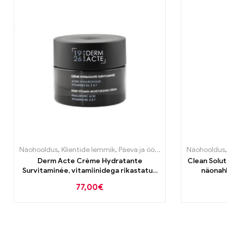
Näohooldus
,
Klientide lemmik
,
Päeva ja öö kreemid
,
Vananemisv
Näohooldus
Derm Acte Crème Hydratante
Clean Solut
Survitaminée, vitamiinidega rikastatud
näonahk
niisutav kreem 50ml
77,00
€