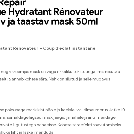
Repair
e Hydratant Rénovateur
av ja taastav mask 50ml
tant Rénovateur – Coup d’éclat instantané
imega kreemjas mask on väga rikkaliku tekstuuriga, mis niisutab
selt ja annab kohese sära. Nahk on silutud ja selle mugavus
e paksusega maskikiht näole ja kaelale, v.a. silmaümbrus. Jätke 10
ma. Eemaldage liigsed maskijäägid ja nahale jäänu imendage
ivate liigutustega naha sisse. Kohese säraefekti saavutamiseks
huke kiht ja laske imenduda.