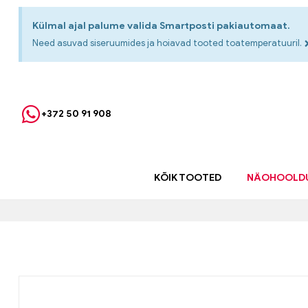
Külmal ajal palume valida Smartposti pakiautomaat.
Need asuvad siseruumides ja hoiavad tooted toatemperatuuril.
+372 50 91 908
KÕIK TOOTED
NÄOHOOLD