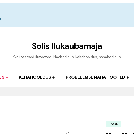
×
Solis Ilukaubamaja
Kvaliteetsed ilutooted. Näohooldus, kehahooldus, nahahooldus.
US
KEHAHOOLDUS
PROBLEEMSE NAHA TOOTED
LAOS