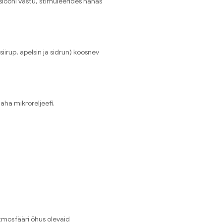
siooni vastu, stimuleerides nahas
siirup, apelsin ja sidrun) koosnev
aha mikroreljeefi.
atmosfääri õhus olevaid