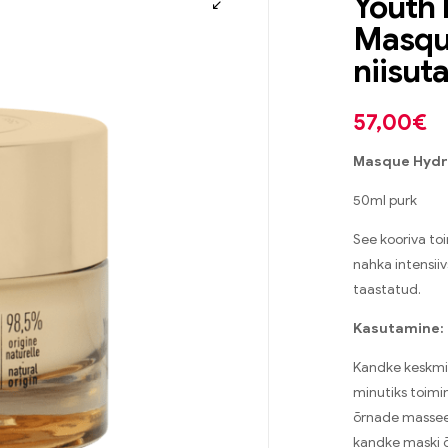
Youth 
Masqu
niisut
57,00
€
Masque Hydra
50ml purk
See kooriva to
nahka intensiiv
taastatud.
Kasutamine:
Kandke keskmis
minutiks toimi
õrnade masseer
kandke maski õ