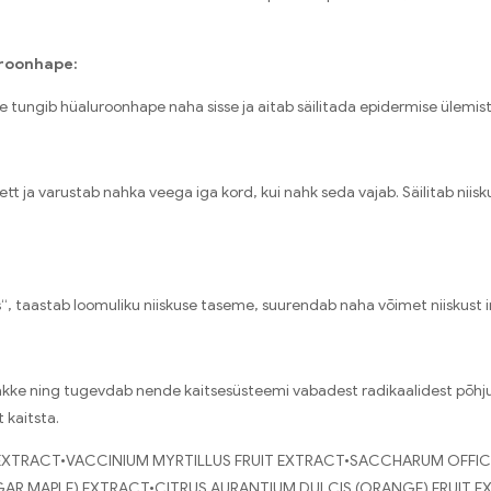
roonhape:
tungib hüaluroonhape naha sisse ja aitab säilitada epidermise ülemist
t ja varustab nahka veega iga kord, kui nahk seda vajab. Säilitab niis
, taastab loomuliku niiskuse taseme, suurendab naha võimet niiskust i
akke ning tugevdab nende kaitsesüsteemi vabadest radikaalidest põhju
kaitsta.
EXTRACT•VACCINIUM MYRTILLUS FRUIT EXTRACT•SACCHARUM OFFIC
R MAPLE) EXTRACT•CITRUS AURANTIUM DULCIS (ORANGE) FRUIT E