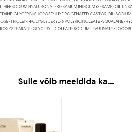
CITHIN•SODIUM HYALURONATE•SESAMUM INDICUM (SESAME) OIL UNSA
•BETAINE•GLYCERIN•SUCROSE*•HYDROGENATED CASTOR OIL•SODIUM
OSE •TRIOLEIN •POLYGLYCERYL-6 POLYRICINOLEATE •SQUALANE 
DROXYSTEARATE •GLYCERYL DIOLEATE•SODIUM LEVULINATE •TOCO
Sulle võib meeldida ka…