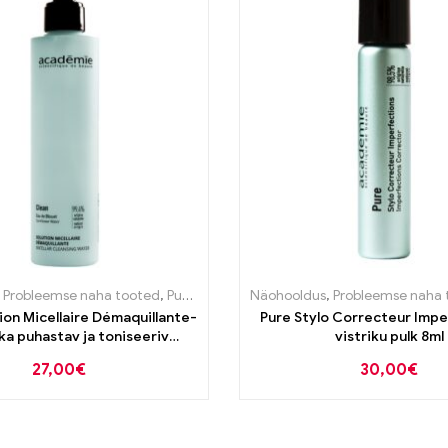
astane
,
Probleemse naha tooted
,
Puhastustooted
Näohooldus
,
Puhastustooted
,
Probleemse naha 
ion Micellaire Démaquillante-
Pure Stylo Correcteur Impe
a puhastav ja toniseeriv
vistriku pulk 8ml
mitsellaarvesi 200ml
27,00
€
30,00
€