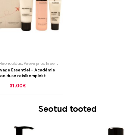
Näohooldus
,
Päeva ja öö kreemid
,
Puhastustooted
oyage Essentiel – Académie
oolduse reisikomplekt
31,00
€
Seotud tooted