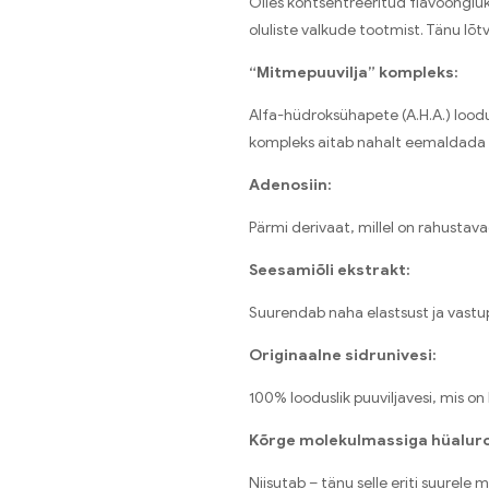
Olles kontsentreeritud flavoonglük
oluliste valkude tootmist. Tänu lõ
“Mitmepuuvilja” kompleks:
Alfa-hüdroksühapete (A.H.A.) loodusl
kompleks aitab nahalt eemaldada 
Adenosiin:
Pärmi derivaat, millel on rahustav
Seesamiõli ekstrakt:
Suurendab naha elastsust ja vastu
Originaalne sidrunivesi:
100% looduslik puuviljavesi, mis o
Kõrge molekulmassiga hüalur
Niisutab – tänu selle eriti suurel