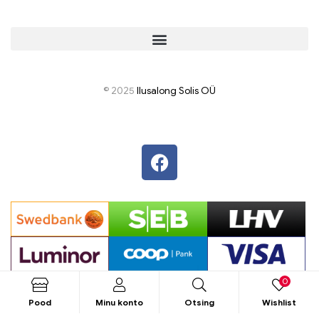
© 2025
I
lusalong Solis OÜ
0
Pood
Minu konto
Otsing
Wishlist