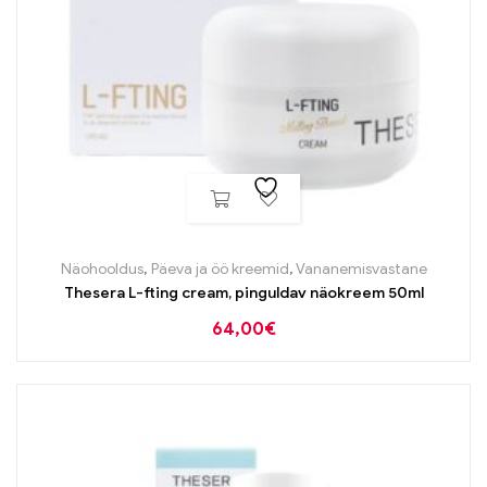
Näohooldus
,
Päeva ja öö kreemid
,
Vananemisvastane
Thesera L-fting cream, pinguldav näokreem 50ml
64,00
€