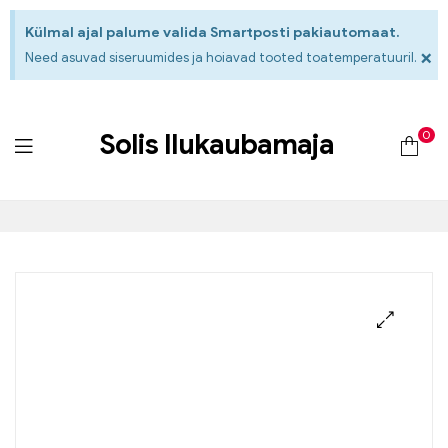
Külmal ajal palume valida Smartposti pakiautomaat.
×
Need asuvad siseruumides ja hoiavad tooted toatemperatuuril.
0
Solis Ilukaubamaja