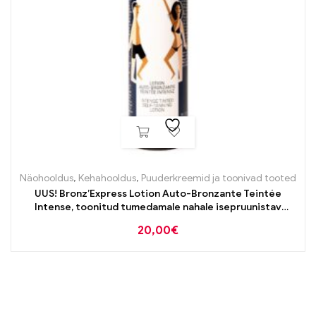
Näohooldus
,
Kehahooldus
,
Puuderkreemid ja toonivad tooted
UUS! Bronz’Express Lotion Auto-Bronzante Teintée
Intense, toonitud tumedamale nahale isepruunistav
“kastanivesi” 150ml
20,00
€