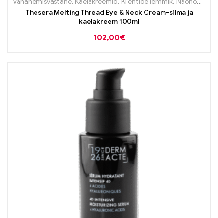
Vananemisvastane
,
Kaelakreemid
,
Klientide lemmik
,
Näohooldus
,
Thesera Melting Thread Eye & Neck Cream-silma ja
kaelakreem 100ml
102,00
€