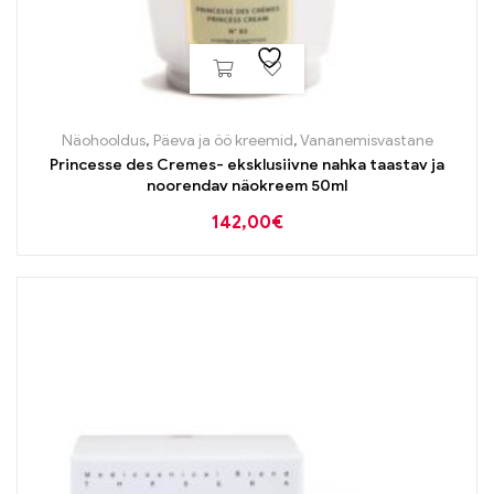
Näohooldus
,
Päeva ja öö kreemid
,
Vananemisvastane
Princesse des Cremes- eksklusiivne nahka taastav ja
noorendav näokreem 50ml
142,00
€