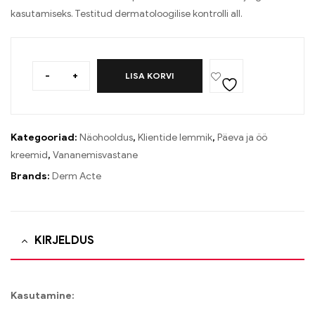
kasutamiseks. Testitud dermatoloogilise kontrolli all.
-
+
LISA KORVI
Kategooriad:
Näohooldus
,
Klientide lemmik
,
Päeva ja öö
kreemid
,
Vananemisvastane
Brands:
Derm Acte
KIRJELDUS
Kasutamine: