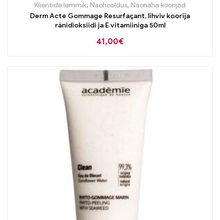
Klientide lemmik
,
Näohooldus
,
Näonaha koorijad
Derm Acte Gommage Resurfaçant, lihviv koorija
ränidioksiidi ja E vitamiiniga 50ml
41,00
€