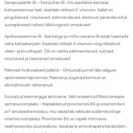
Sarapuupähkli õli – See puhas õli, mis saadakse esimese
külmpressimise teel, sisaldab rohkesti E-vitamiini. Sellel on
pinguldavad, niisutavad, pehmendavad, elastsust parandavad ja
suurepärased nahast läbitungivad omadused.
Aprikoosiseemne õli See kerge ja mitte rasvane õli aitab taastada
naha kaitsebarjääri. Sisaldab rohkelt A vitamiini ning rikkalikult
oleiin- ja linoolhapet. Õlil on nahka pehmendavad, toitvad,
niisutavad ja taastavad omadused.
Pehmed fookuselised pulbrid – Ühtlustab jumet läbi valguse
optimaalse hajutamise. Peened ja sügavad kortsud on
silmnähtavalt vähenenud.
Suunatud eesmärgiga aktiivaine: Vektoriseeritud Mesoteraapia
sarnane kompleks – Kapseldatud provitamiini B5 ja vitamiinide E
ja F ainulaadne kooslus, mis vabastab rakkude südames kõrge
vitamiini kompleksi. Provitamiin B5 on vajalik mitmetes
reaktsioonides (süsivesikute, lipiidide ja aminohapete katabolism,