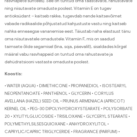
rasvhapete süntees). See on tuntud oma taastavate, rahustavate
ning niisutavate omaduste poolest. Vitamiin E on tugev
antioksüdant – kaitseb rakke, tugevdab nende kaitsevõimet
vabade radikaalide põhjustatud kahjustuste vastu ning kaitseb
nahka enneaegse vananemise eest. Täiustab naha elastsust tänu
oma niisutavatele omadustele. Vitamiin F, mis on saadud
taimsete õlide segamisel (lina, soja, päevalill), sisaldades kõrgel
määral vabu rasvhappeid on tuntud oma rahustavate ja
dehüdratsiooni vastaste omaduste poolest.
Koostis:
• WATER (AQUA) • DIMETHICONE • PROPANEDIOL • ISOSTEARYL
NEOPENTANOATE • PANTHENOL • GLYCERIN • CORYLUS
AVELLANA (HAZEL) SEED OIL • PRUNUS ARMENIACA (APRICOT)
KERNEL OIL • PEG-30 DIPOLYHYDROXYSTEARATE • POLYSORBATE
20 • XYLITYLGLUCOSIDE • TRISILOXANE • GLYCERYL STEARATE •
POLYMETHYLSILSESQUIOXANE • ANHYDROXYLITOL •
CAPRYLIC/CAPRIC TRIGLYCERIDE • FRAGRANCE (PARFUM) •