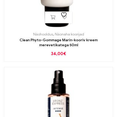
Näohooldus
,
Näonaha koorijad
Clean Phyto-Gommage Marin-kooriv kreem
merevetikatega 50ml
34,00
€