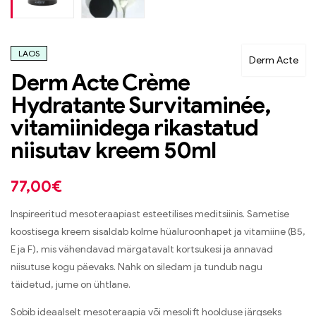
LAOS
Derm Acte
Derm Acte Crème
Hydratante Survitaminée,
vitamiinidega rikastatud
niisutav kreem 50ml
77,00
€
Inspireeritud mesoteraapiast esteetilises meditsiinis. Sametise
koostisega kreem sisaldab kolme hüaluroonhapet ja vitamiine (B5,
E ja F), mis vähendavad märgatavalt kortsukesi ja annavad
niisutuse kogu päevaks. Nahk on siledam ja tundub nagu
täidetud, jume on ühtlane.
Sobib ideaalselt mesoteraapia või mesolift hoolduse järgseks