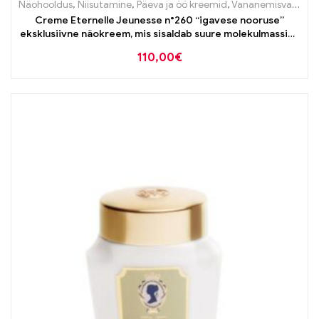
Näohooldus
,
Niisutamine
,
Päeva ja öö kreemid
,
Vananemisvastane
Creme Eternelle Jeunesse n°260 “igavese nooruse”
eksklusiivne näokreem, mis sisaldab suure molekulmassiga
hüaluroonhapet, 50ml
110,00
€