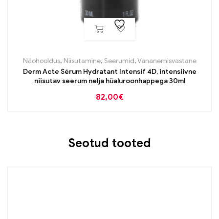
Näohooldus
,
Niisutamine
,
Seerumid
,
Vananemisvastane
Derm Acte Sérum Hydratant Intensif 4D, intensiivne
niisutav seerum nelja hüaluroonhappega 30ml
82,00
€
Seotud tooted