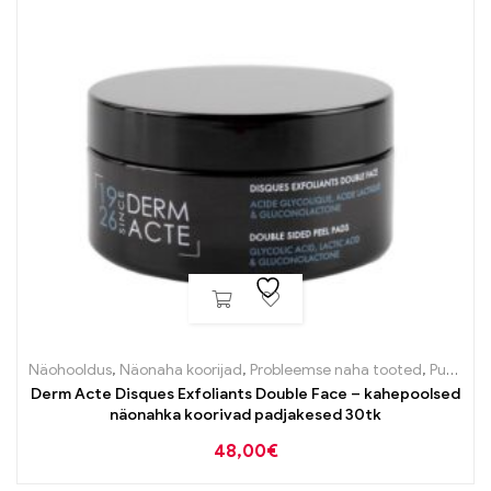
Näohooldus
,
Näonaha koorijad
,
Probleemse naha tooted
,
Puhastustooted
Derm Acte Disques Exfoliants Double Face – kahepoolsed
näonahka koorivad padjakesed 30tk
48,00
€