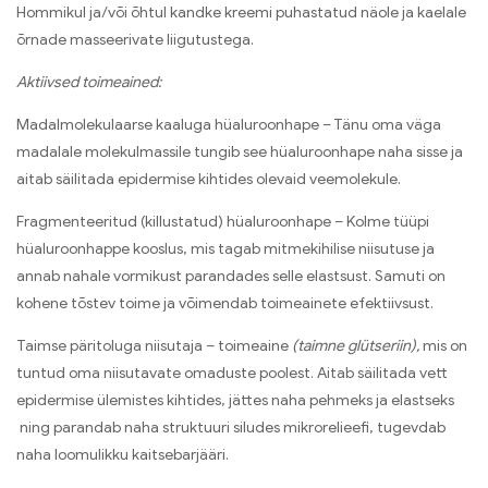
Hommikul ja/või õhtul kandke kreemi puhastatud näole ja kaelale
õrnade masseerivate liigutustega.
Aktiivsed toimeained:
Madalmolekulaarse kaaluga hüaluroonhape – Tänu oma väga
madalale molekulmassile tungib see hüaluroonhape naha sisse ja
aitab säilitada epidermise kihtides olevaid veemolekule.
Fragmenteeritud (killustatud) hüaluroonhape – Kolme tüüpi
hüaluroonhappe kooslus, mis tagab mitmekihilise niisutuse ja
annab nahale vormikust parandades selle elastsust. Samuti on
kohene tõstev toime ja võimendab toimeainete efektiivsust.
Taimse päritoluga niisutaja – toimeaine
(taimne glütseriin),
mis on
tuntud oma niisutavate omaduste poolest. Aitab säilitada vett
epidermise ülemistes kihtides, jättes naha pehmeks ja elastseks
ning parandab naha struktuuri siludes mikrorelieefi, tugevdab
naha loomulikku kaitsebarjääri.