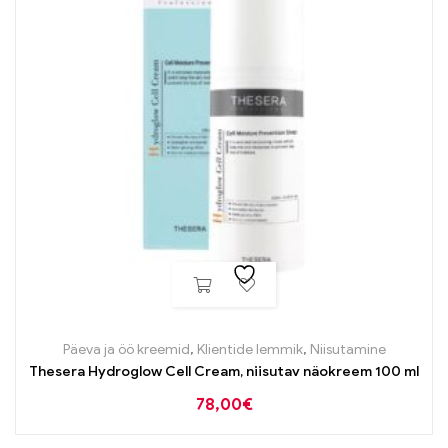
Päeva ja öö kreemid
,
Klientide lemmik
,
Niisutamine
Thesera Hydroglow Cell Cream, niisutav näokreem 100 ml
78,00
€