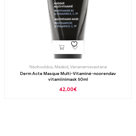
Näohooldus
,
Maskid
,
Vananemisvastane
Derm Acte Masque Multi-Vitaminé-noorendav
vitamiinimask 50ml
42,00
€