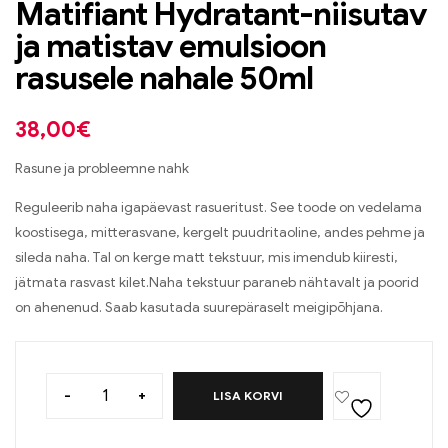
Matifiant Hydratant-niisutav
ja matistav emulsioon
rasusele nahale 50ml
38,00
€
Rasune ja probleemne nahk
Reguleerib naha igapäevast rasueritust. See toode on vedelama
koostisega, mitterasvane, kergelt puudritaoline, andes pehme ja
sileda naha. Tal on kerge matt tekstuur, mis imendub kiiresti,
jätmata rasvast kilet.Naha tekstuur paraneb nähtavalt ja poorid
on ahenenud. Saab kasutada suurepäraselt meigipõhjana.
-
+
LISA KORVI