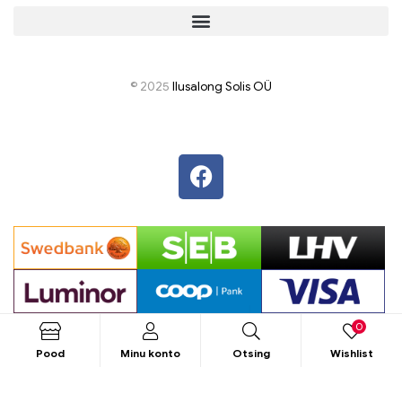
© 2025
I
lusalong Solis OÜ
0
Pood
Minu konto
Otsing
Wishlist