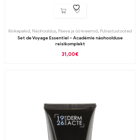
Kinkepakid
,
Näohooldus
,
Päeva ja öö kreemid
,
Puhastustooted
Set de Voyage Essentiel – Académie näohoolduse
reisikomplekt
31,00
€