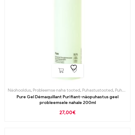
Näohooldus
,
Probleemse naha tooted
,
Puhastustooted
,
Puhastustooted
Pure Gel Démaquillant Purifiant-näopuhastus geel
probleemsele nahale 200ml
27,00
€