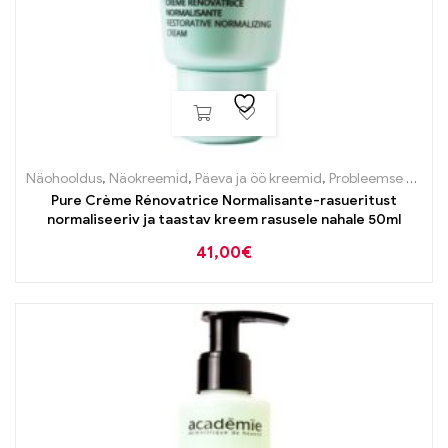
Näohooldus
,
Näokreemid
,
Päeva ja öö kreemid
,
Probleemse naha tooted
Pure Crème Rénovatrice Normalisante-rasueritust
normaliseeriv ja taastav kreem rasusele nahale 50ml
41,00
€