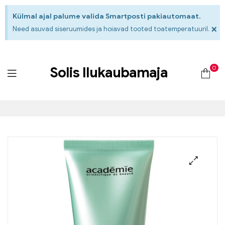
Külmal ajal palume valida Smartposti pakiautomaat.
×
Need asuvad siseruumides ja hoiavad tooted toatemperatuuril.
0
Solis Ilukaubamaja