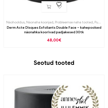
Näohooldus
,
Näonaha koorijad
,
Probleemse naha tooted
,
Puhastustooted
Derm Acte Disques Exfoliants Double Face – kahepoolsed
näonahka koorivad padjakesed 30tk
48,00
€
Seotud tooted