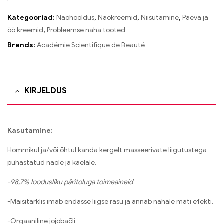
Kategooriad:
Näohooldus
,
Näokreemid
,
Niisutamine
,
Päeva ja
öö kreemid
,
Probleemse naha tooted
Brands:
Académie Scientifique de Beauté
KIRJELDUS
Kasutamine:
Hommikul ja/või õhtul kanda kergelt masseerivate liigutustega
puhastatud näole ja kaelale.
-98,7% loodusliku päritoluga toimeaineid
-Maisitärklis imab endasse liigse rasu ja annab nahale mati efekti.
-Orgaaniline jojobaõli