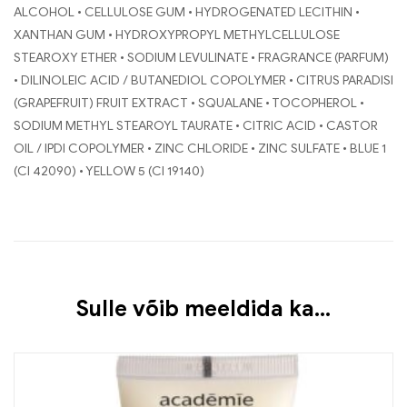
ALCOHOL • CELLULOSE GUM • HYDROGENATED LECITHIN •
XANTHAN GUM • HYDROXYPROPYL METHYLCELLULOSE
STEAROXY ETHER • SODIUM LEVULINATE • FRAGRANCE (PARFUM)
• DILINOLEIC ACID / BUTANEDIOL COPOLYMER • CITRUS PARADISI
(GRAPEFRUIT) FRUIT EXTRACT • SQUALANE • TOCOPHEROL •
SODIUM METHYL STEAROYL TAURATE • CITRIC ACID • CASTOR
OIL / IPDI COPOLYMER • ZINC CHLORIDE • ZINC SULFATE • BLUE 1
(CI 42090) • YELLOW 5 (CI 19140)
Sulle võib meeldida ka…