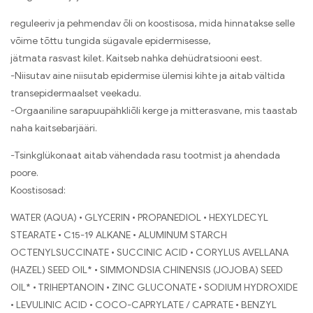
reguleeriv ja pehmendav õli on koostisosa, mida hinnatakse selle
võime tõttu tungida sügavale epidermisesse,
jätmata rasvast kilet. Kaitseb nahka dehüdratsiooni eest.
-Niisutav aine niisutab epidermise ülemisi kihte ja aitab vältida
transepidermaalset veekadu.
-Orgaaniline sarapuupähkliõli kerge ja mitterasvane, mis taastab
naha kaitsebarjääri.
-Tsinkglükonaat aitab vähendada rasu tootmist ja ahendada
poore.
Koostisosad:
WATER (AQUA) • GLYCERIN • PROPANEDIOL • HEXYLDECYL
STEARATE • C15-19 ALKANE • ALUMINUM STARCH
OCTENYLSUCCINATE • SUCCINIC ACID • CORYLUS AVELLANA
(HAZEL) SEED OIL* • SIMMONDSIA CHINENSIS (JOJOBA) SEED
OIL* • TRIHEPTANOIN • ZINC GLUCONATE • SODIUM HYDROXIDE
• LEVULINIC ACID • COCO-CAPRYLATE / CAPRATE • BENZYL