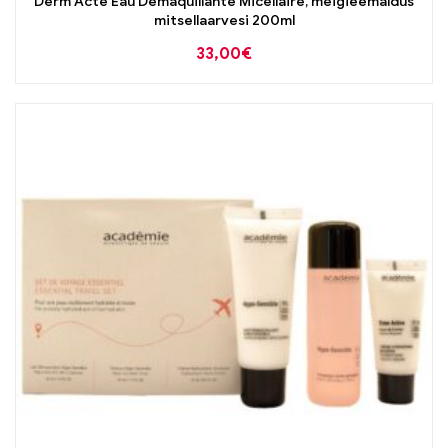
Derm Acte Eau Démaquillante Micellaire, meigieemaldus
mitsellaarvesi 200ml
33,00
€