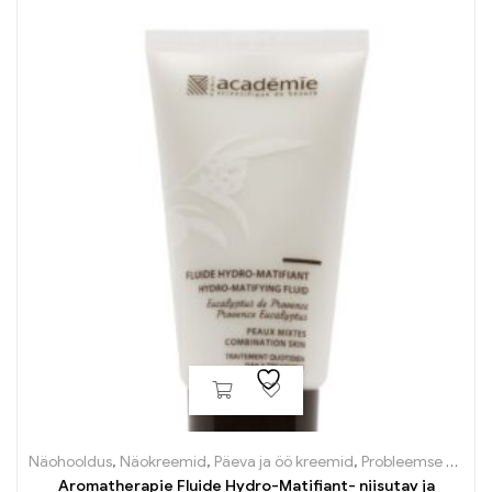
Näohooldus
,
Näokreemid
,
Päeva ja öö kreemid
,
Probleemse naha tooted
Aromatherapie Fluide Hydro-Matifiant- niisutav ja