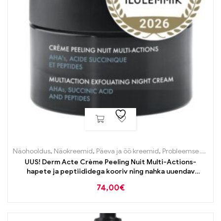
Näohooldus
,
Näokreemid
,
Päeva ja öö kreemid
,
Probleemse naha tooted
UUS! Derm Acte Crème Peeling Nuit Multi-Actions-
hapete ja peptiididega kooriv ning nahka uuendav
öökreem 50ml
74,00
€