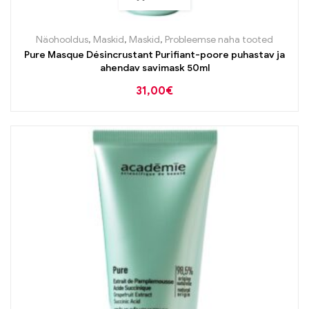
Näohooldus
,
Maskid
,
Maskid
,
Probleemse naha tooted
Pure Masque Désincrustant Purifiant-poore puhastav ja
ahendav savimask 50ml
31,00
€