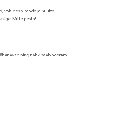
 vältides silmade ja huulte
külge. Mitte pesta!
d vähenevad ning nahk näeb noorem