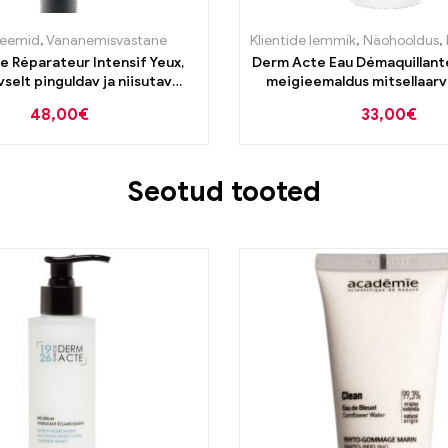
reemid
,
Vananemisvastane
Klientide lemmik
,
Näohooldus
,
 Réparateur Intensif Yeux,
Derm Acte Eau Démaquillante
vselt pinguldav ja niisutav
meigieemaldus mitsellaarv
silmakreem 15ml
48,00
€
33,00
€
Seotud tooted