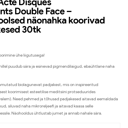
Acte Disques
ants Double Face –
oolsed näonahka koorivad
kesed 30tk
koorimine ühe liigutusega!
millel puudub sära ja esinevad pigmendilaigud, ebaühtlane naha
mmutatud biolagunevat padjakest, mis on inspireeritud
est koorimisest esteetilise meditsiini protseduurides
valem). Need pehmed ja tõhusad padjakesed aitavad eemaldada
d, siluvad naha mikroreljeefi ja aitavad kaasa selle
ssile. Näohooldus ühtlustab jumet ja annab nahale sära.