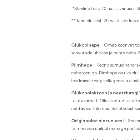
*Kliiniline test
:
20 naist, vanuses 4
**Rahulolu test: 20 naist, kes kasu
Glükoolhape
– Omab koorivat to
saavutada ühtlase ja puhta naha. 
Piimhape
– Koorib surnud nahara
nahatooniga
.
Piimhape on üks olu
hoidmisele ning kollageeni ja elas
Glükonolaktoon ja naatriumgl
talutavamalt. Olles seotud teiste
nähtavaid tulemusi. Sellel koostiso
Originaalne sidrunivesi
– See pu
taimne vesi ühildub nahaga perfekt