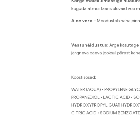
Kõrge molekulmassiga hüalur
koguda atmosfääris olevaid vee mol
Aloe vera
– Moodustab naha pinnal
Vastunäidustus:
Ärge kasutage ä
järgneva päeva jooksul pärast kah
Koostisosad:
WATER (AQUA) • PROPYLENE GLYCO
PROPANEDIOL • LACTIC ACID • 
HYDROXYPROPYL GUAR HYDROXYP
CITRIC ACID • SODIUM BENZOATE