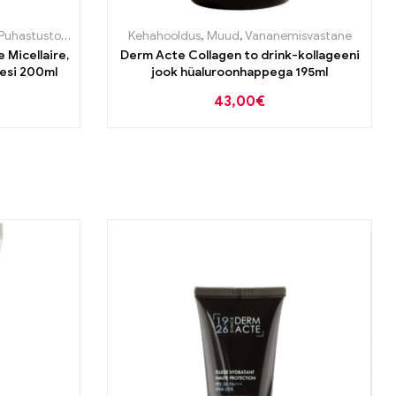
Puhastustooted
Kehahooldus
,
Muud
,
Vananemisvastane
 Micellaire,
Derm Acte Collagen to drink-kollageeni
esi 200ml
jook hüaluroonhappega 195ml
43,00
€