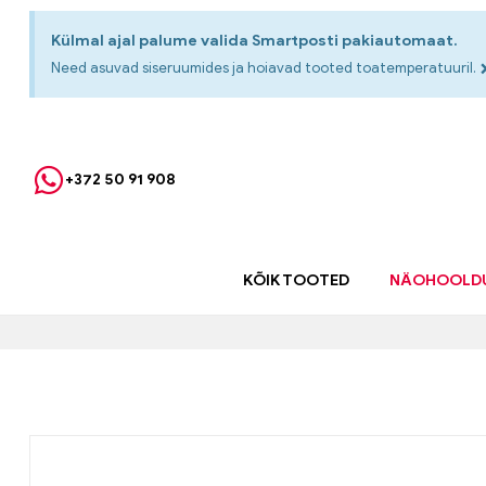
Külmal ajal palume valida Smartposti pakiautomaat.
Need asuvad siseruumides ja hoiavad tooted toatemperatuuril.
+372 50 91 908
KÕIK TOOTED
NÄOHOOLD