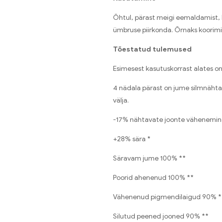
Õhtul, pärast meigi eemaldamist, 
ümbruse piirkonda. Õrnaks koorimis
Tõestatud tulemused
Esimesest kasutuskorrast alates 
4 nädala pärast on jume silmnähta
välja.
-17% nähtavate joonte vähenemin
+28% sära *
Säravam jume 100% **
Poorid ahenenud 100% **
Vähenenud pigmendilaigud 90% *
Silutud peened jooned 90% **