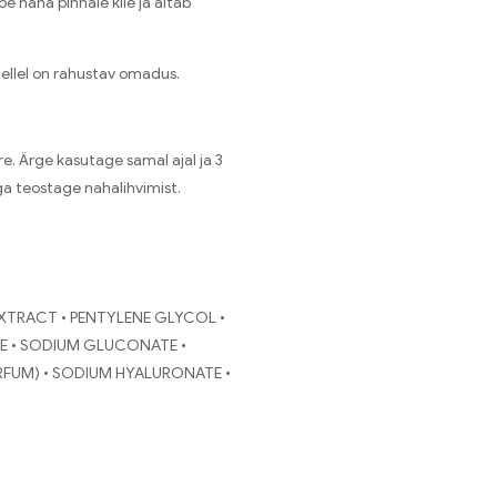
naha pinnale kile ja aitab
ellel on rahustav omadus.
e. Ärge kasutage samal ajal ja 3
ga teostage nahalihvimist.
EXTRACT • PENTYLENE GLYCOL •
NE • SODIUM GLUCONATE •
FUM) • SODIUM HYALURONATE •