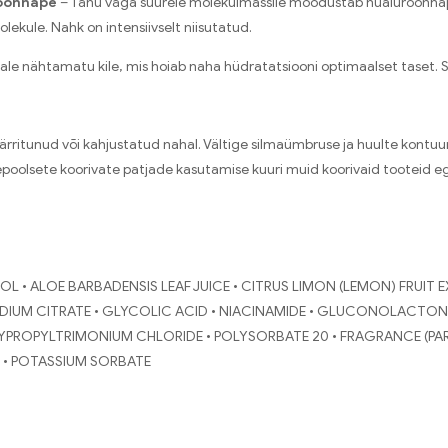
oonhape
– Tänu väga suurele molekulmassile moodustab hüaluroonhape 
ekule. Nahk on intensiivselt niisutatud.
e nähtamatu kile, mis hoiab naha hüdratatsiooni optimaalset taset. S
rritunud või kahjustatud nahal. Vältige silmaümbruse ja huulte kontuur
epoolsete koorivate patjade kasutamise kuuri muid koorivaid tooteid e
L • ALOE BARBADENSIS LEAF JUICE • CITRUS LIMON (LEMON) FRUIT 
SODIUM CITRATE • GLYCOLIC ACID • NIACINAMIDE • GLUCONOLACTO
ROPYLTRIMONIUM CHLORIDE • POLYSORBATE 20 • FRAGRANCE (PAR
 • POTASSIUM SORBATE