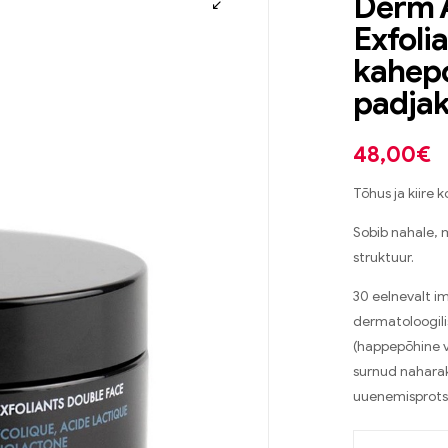
Derm 
Exfoli
kahep
padja
48,00
€
Tõhus ja kiire 
Sobib nahale, 
struktuur.
30 eelnevalt i
dermatoloogilis
(happepõhine 
surnud naharaku
uuenemisprotse