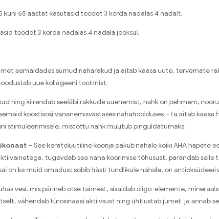
5 kuni 65 aastat kasutasid toodet 3 korda nädalas 4 nädalt.
tasid toodet 3 korda nädalas 4 nädala jooksul.
imet eemaldades surnud naharakud ja aitab kaasa uute, tervemate rakk
Soodustab uue kollageeni tootmist.
kud ning kiirendab seeläbi rakkude uuenemist, nahk on pehmem, noor
lisemaid koostisosi vananemisvastases nahahoolduses – ta aitab kaas
tiini stimuleerimisele, mistõttu nahk muutub pinguldatumaks.
ükonaat
– See keratolüütiline koorija pakub nahale kõiki AHA hapete eel
 aktiivainetega, tugevdab see naha koorimise tõhusust, parandab selle
sal on ka muid omadusi: sobib hästi tundlikule nahale, on antioksüdeeriv
has vesi, mis pärineb otse taimest, sisaldab oligo-elemente, mineraalsoo
selt, vähendab türosinaasi aktiivsust ning ühtlustab jumet ja annab sel