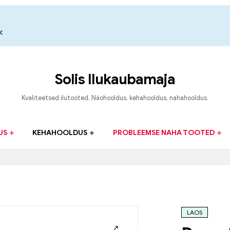
×
Solis Ilukaubamaja
Kvaliteetsed ilutooted. Näohooldus, kehahooldus, nahahooldus.
US
KEHAHOOLDUS
PROBLEEMSE NAHA TOOTED
LAOS