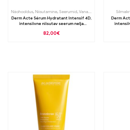
Näohooldus
,
Niisutamine
,
Seerumid
,
Vananemisvastane
Silmak
Derm Acte Sérum Hydratant Intensif 4D,
Derm Acte
intensiivne niisutav seerum nelja
intensii
hüaluroonhappega 30ml
82,00
€