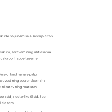
ude paljunemisele. Koorija aitab
uslikum, säravam ning ühtlasema
a hüaluroonhappe taseme
iseid, kuid nahale palju
 taluvust ning suurendab naha
, niisutav ning matistav.
lasid ja eeterlike õlisid. See
lele sära.