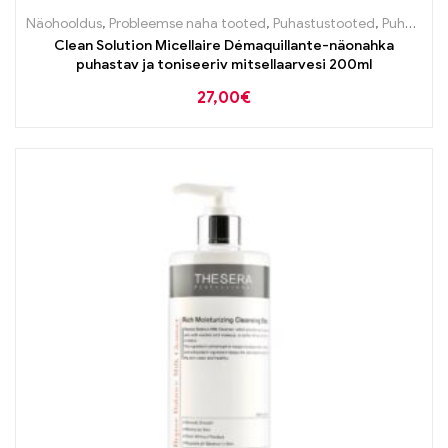
Näohooldus
,
Probleemse naha tooted
,
Puhastustooted
,
Puhastustooted
Clean Solution Micellaire Démaquillante-näonahka
puhastav ja toniseeriv mitsellaarvesi 200ml
27,00
€