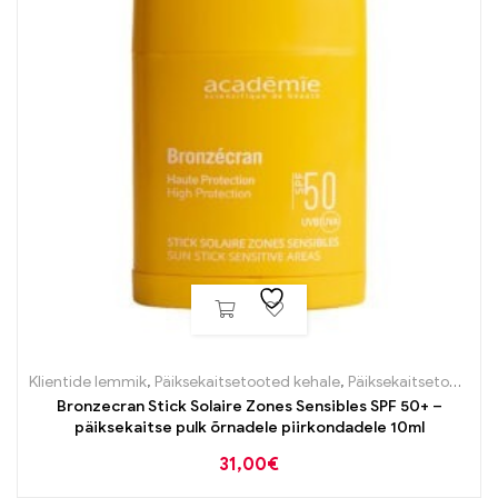
Klientide lemmik
,
Päiksekaitsetooted kehale
,
Päiksekaitsetooted näole
Bronzecran Stick Solaire Zones Sensibles SPF 50+ –
päiksekaitse pulk õrnadele piirkondadele 10ml
31,00
€