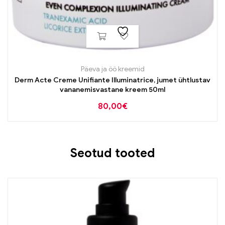
Päeva ja öö kreemid
Derm Acte Creme Unifiante Illuminatrice, jumet ühtlustav
vananemisvastane kreem 50ml
80,00
€
Seotud tooted