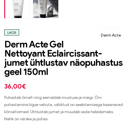
LAOS
Derm Acte
Derm Acte Gel
Nettoyant Eclaircissant-
jumet ühtlustav näopuhastus
geel 150ml
36,00
€
Puhastab õrnalt ning eemaldab mustuse ja meigi. Õrn
puhastamine liigse vahuta, välditud on seebitamisega kaasnevad
kõrvaltoimed. Ühtlustab jumet ja muudab seda heledamaks.
Nahk on värske ja puhas.