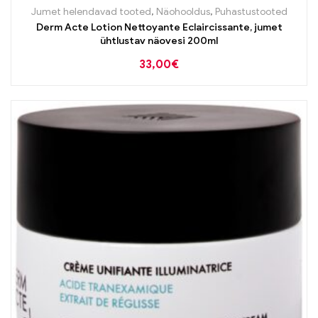
Jumet helendavad tooted
,
Näohooldus
,
Puhastustooted
Derm Acte Lotion Nettoyante Eclaircissante, jumet
ühtlustav näovesi 200ml
33,00
€