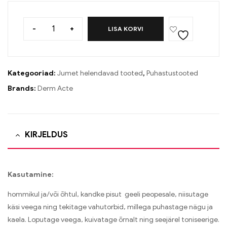
-
+
LISA KORVI
Kategooriad:
Jumet helendavad tooted
,
Puhastustooted
Brands:
Derm Acte
KIRJELDUS
Kasutamine:
hommikul ja/või õhtul, kandke pisut geeli peopesale, niisutage
käsi veega ning tekitage vahutorbid, millega puhastage nägu ja
kaela. Loputage veega, kuivatage õrnalt ning seejärel toniseerige.