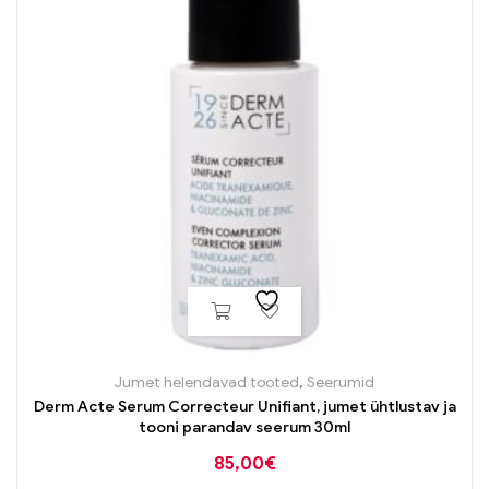
Jumet helendavad tooted
,
Seerumid
Derm Acte Serum Correcteur Unifiant, jumet ühtlustav ja
tooni parandav seerum 30ml
85,00
€