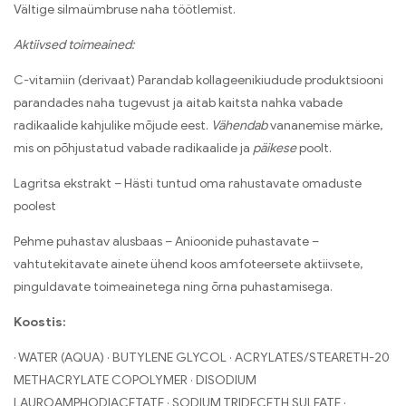
Vältige silmaümbruse naha töötlemist.
Aktiivsed toimeained:
C-vitamiin (derivaat) Parandab kollageenikiudude produktsiooni
parandades naha tugevust ja aitab kaitsta nahka vabade
radikaalide kahjulike mõjude eest.
Vähendab
vananemise märke,
mis on põhjustatud vabade radikaalide ja
päikese
poolt.
Lagritsa ekstrakt – Hästi tuntud oma rahustavate omaduste
poolest
Pehme puhastav alusbaas – Anioonide puhastavate –
vahtutekitavate ainete ühend koos amfoteersete aktiivsete,
pinguldavate toimeainetega ning õrna puhastamisega.
Koostis:
· WATER (AQUA) · BUTYLENE GLYCOL · ACRYLATES/STEARETH-20
METHACRYLATE COPOLYMER · DISODIUM
LAUROAMPHODIACETATE · SODIUM TRIDECETH SULFATE ·