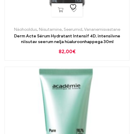
Näohooldus
,
Niisutamine
,
Seerumid
,
Vananemisvastane
Derm Acte Sérum Hydratant Intensif 4D, intensiivne
niisutav seerum nelja hüaluroonhappega 30ml
82,00
€