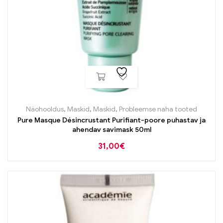
Näohooldus
,
Maskid
,
Maskid
,
Probleemse naha tooted
Pure Masque Désincrustant Purifiant-poore puhastav ja
ahendav savimask 50ml
31,00
€