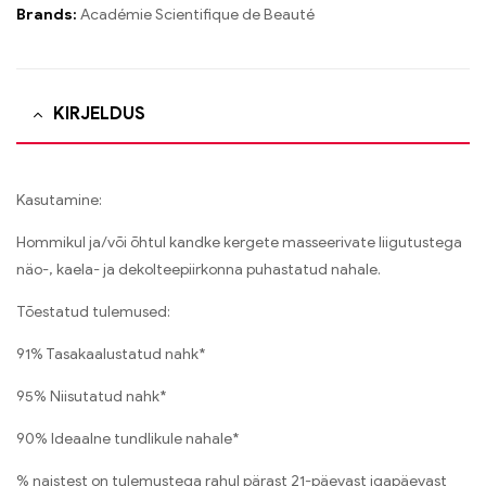
Brands:
Académie Scientifique de Beauté
KIRJELDUS
Kasutamine:
Hommikul ja/või õhtul kandke kergete masseerivate liigutustega
näo-, kaela- ja dekolteepiirkonna puhastatud nahale.
Tõestatud tulemused:
91% Tasakaalustatud nahk*
95% Niisutatud nahk*
90% Ideaalne tundlikule nahale*
% naistest on tulemustega rahul pärast 21-päevast igapäevast