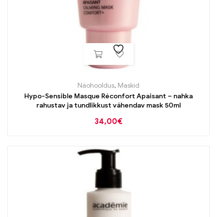
Näohooldus
,
Maskid
Hypo-Sensible Masque Réconfort Apaisant – nahka
rahustav ja tundlikkust vähendav mask 50ml
34,00
€