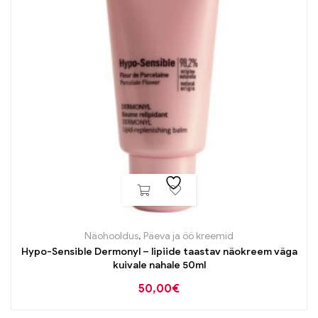
Näohooldus
,
Päeva ja öö kreemid
Hypo-Sensible Dermonyl – lipiide taastav näokreem väga
kuivale nahale 50ml
50,00
€