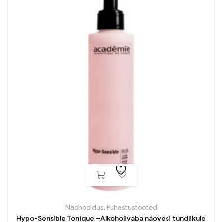
Näohooldus
,
Puhastustooted
Hypo-Sensible Tonique –Alkoholivaba näovesi tundlikule