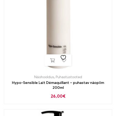
Näohooldus
,
Puhastustooted
Hypo-Sensible Lait Démaquillant – puhastav näopiim
200ml
26,00
€