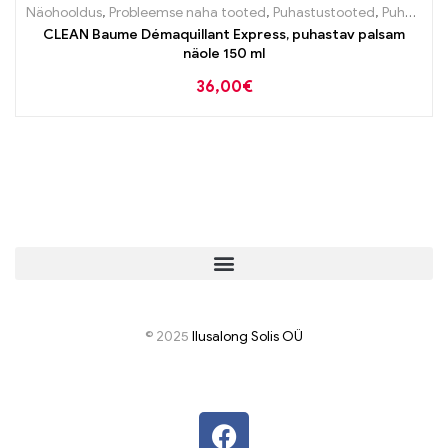
Näohooldus
,
Probleemse naha tooted
,
Puhastustooted
,
Puhastustooted
CLEAN Baume Démaquillant Express, puhastav palsam
näole 150 ml
36,00
€
© 2025
I
lusalong Solis OÜ