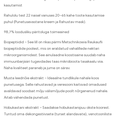
kasutamist
Rahulolu test 22 naisel vanuses 20–65 kahe toote kasutamise
puhul (Punetusevastane kreem ja Rahustav mask).
98,7% loodusliku päritoluga toimeained
Biopeptiidid – See lill on rikas pärmi Metschnikowia Reukaufii
biopeptiidide poolest, mis on eraldatud vahalillede nektari
mikroorganismidest. See ainulaadne koostisaine suudab naha
immuunbarjääri tugevdades taas mikrobioota tasakaalu viia.
Naha kvaliteet paraneb ja jume on särav.
Musta leedriõie ekstrakt – Ideaalne tundlikule nahale koos
punetusega. Selle rahustavad ja veresooni kaitsvad omadused
avaldavad soodsat mõju välismõjude poolt nõrgenenud nahale.
Aitab vähendada punetust.
Hobukastani ekstrakt – Saadakse hobukastanipuu okste koorest.
Tuntud oma dekongestiivsete (turset alandavate), venotooniliste