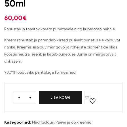
50ml
60,00
€
Rahustav ja taastav kreem punetavale ning kuperoosa nahale.
Kreem rahustab ja parandab kiiresti püsivalt punetusele kalduvat
nahka. Kreemis sisalduv mangovõi ja roheliste pigmentide rikas
koostis neutraliseerib ja katab punetuse. Jume on märgatavalt
ühtlasem.
98,7% loodusliku päritoluga toimeained.
-
+
LISA KORVI
Kategooriad:
Näohooldus
,
Päeva ja öö kreemid