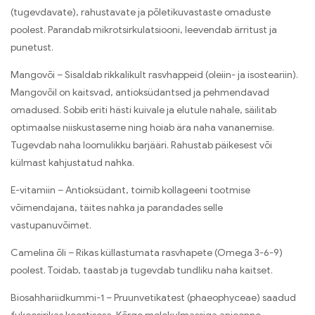
(tugevdavate), rahustavate ja põletikuvastaste omaduste
poolest. Parandab mikrotsirkulatsiooni, leevendab ärritust ja
punetust.
Mangovõi – Sisaldab rikkalikult rasvhappeid (oleiin- ja isosteariin).
Mangovõil on kaitsvad, antioksüdantsed ja pehmendavad
omadused. Sobib eriti hästi kuivale ja elutule nahale, säilitab
optimaalse niiskustaseme ning hoiab ära naha vananemise.
Tugevdab naha loomulikku barjääri. Rahustab päikesest või
külmast kahjustatud nahka.
E-vitamiin – Antioksüdant, toimib kollageeni tootmise
võimendajana, täites nahka ja parandades selle
vastupanuvõimet.
Camelina õli – Rikas küllastumata rasvhapete (Omega 3-6-9)
poolest. Toidab, taastab ja tugevdab tundliku naha kaitset.
Biosahhariidkummi-1 – Pruunvetikatest (phaeophyceae) saadud