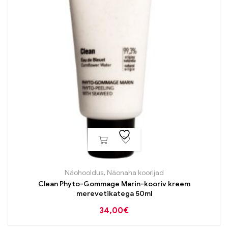
Näohooldus
,
Näonaha koorijad
Clean Phyto-Gommage Marin-kooriv kreem
merevetikatega 50ml
34,00
€