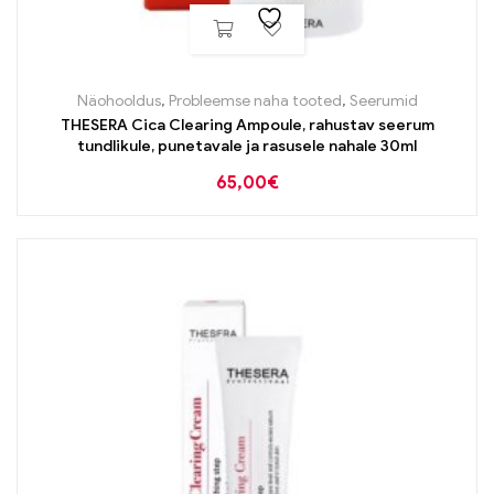
Näohooldus
,
Probleemse naha tooted
,
Seerumid
THESERA Cica Clearing Ampoule, rahustav seerum
tundlikule, punetavale ja rasusele nahale 30ml
65,00
€