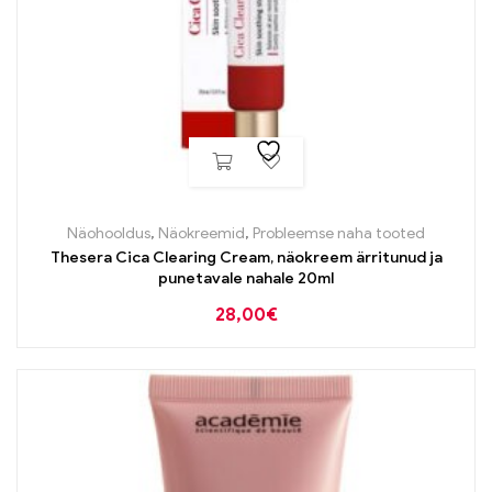
Näohooldus
,
Näokreemid
,
Probleemse naha tooted
Thesera Cica Clearing Cream, näokreem ärritunud ja
punetavale nahale 20ml
28,00
€