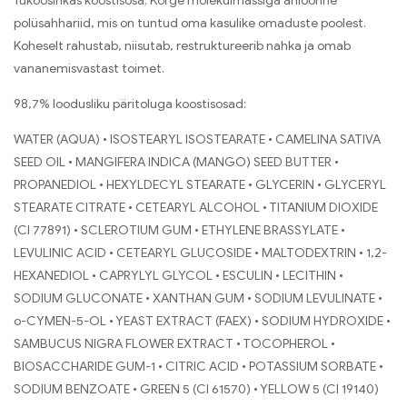
fukoosirikas koostisosa. Kõrge molekulmassiga anioonne
polüsahhariid, mis on tuntud oma kasulike omaduste poolest.
Koheselt rahustab, niisutab, restruktureerib nahka ja omab
vananemisvastast toimet.
98,7% loodusliku päritoluga koostisosad:
WATER (AQUA) • ISOSTEARYL ISOSTEARATE • CAMELINA SATIVA
SEED OIL • MANGIFERA INDICA (MANGO) SEED BUTTER •
PROPANEDIOL • HEXYLDECYL STEARATE • GLYCERIN • GLYCERYL
STEARATE CITRATE • CETEARYL ALCOHOL • TITANIUM DIOXIDE
(CI 77891) • SCLEROTIUM GUM • ETHYLENE BRASSYLATE •
LEVULINIC ACID • CETEARYL GLUCOSIDE • MALTODEXTRIN • 1,2-
HEXANEDIOL • CAPRYLYL GLYCOL • ESCULIN • LECITHIN •
SODIUM GLUCONATE • XANTHAN GUM • SODIUM LEVULINATE •
o-CYMEN-5-OL • YEAST EXTRACT (FAEX) • SODIUM HYDROXIDE •
SAMBUCUS NIGRA FLOWER EXTRACT • TOCOPHEROL •
BIOSACCHARIDE GUM-1 • CITRIC ACID • POTASSIUM SORBATE •
SODIUM BENZOATE • GREEN 5 (CI 61570) • YELLOW 5 (CI 19140)