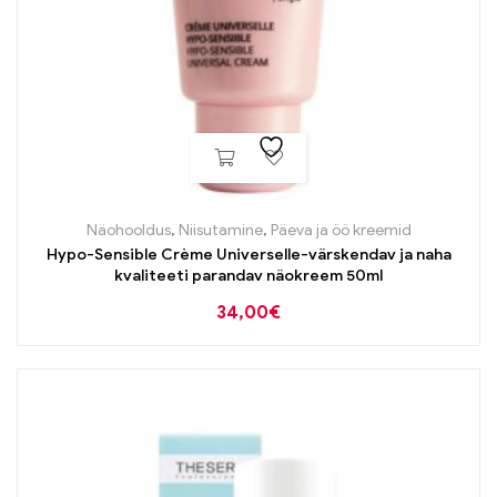
Näohooldus
,
Niisutamine
,
Päeva ja öö kreemid
Hypo-Sensible Crème Universelle-värskendav ja naha
kvaliteeti parandav näokreem 50ml
34,00
€