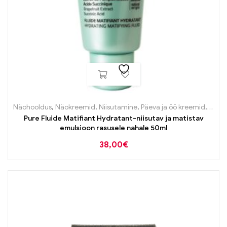
Näohooldus
,
Näokreemid
,
Niisutamine
,
Päeva ja öö kreemid
,
Probl
Pure Fluide Matifiant Hydratant-niisutav ja matistav
emulsioon rasusele nahale 50ml
38,00
€