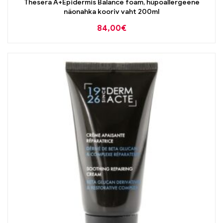
Thesera A+Epidermis Balance foam, hüpoallergeene
näonahka kooriv vaht 200ml
84,00
€