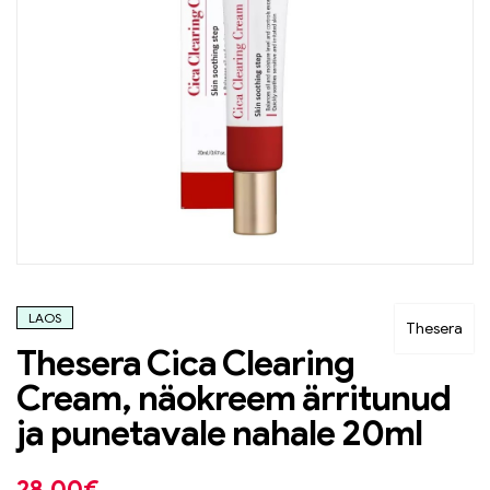
LAOS
Thesera
Thesera Cica Clearing
Cream, näokreem ärritunud
ja punetavale nahale 20ml
28,00
€