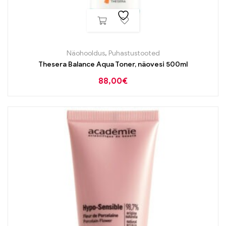
Näohooldus
,
Puhastustooted
Thesera Balance Aqua Toner, näovesi 500ml
88,00
€