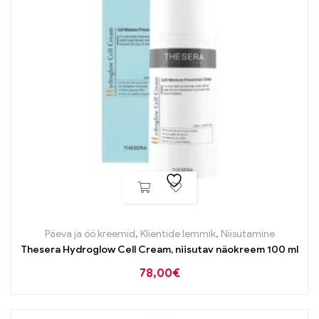
Päeva ja öö kreemid
,
Klientide lemmik
,
Niisutamine
Thesera Hydroglow Cell Cream, niisutav näokreem 100 ml
78,00
€