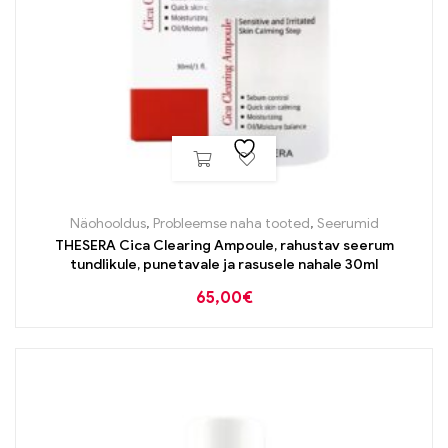
Näohooldus
,
Probleemse naha tooted
,
Seerumid
THESERA Cica Clearing Ampoule, rahustav seerum
tundlikule, punetavale ja rasusele nahale 30ml
65,00
€