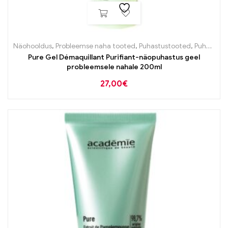
Näohooldus
,
Probleemse naha tooted
,
Puhastustooted
,
Puhastustooted
Pure Gel Démaquillant Purifiant-näopuhastus geel
probleemsele nahale 200ml
27,00
€