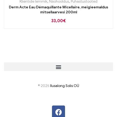
Klientide lemmik
,
Näohooldus
,
Puhastustooted
Derm Acte Eau Démaquillante Micellaire, meigieemaldus
mitsellaarvesi 200ml
33,00
€
© 2025
I
lusalong Solis OÜ