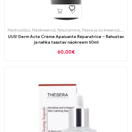
Näohooldus
,
Näokreemid
,
Niisutamine
,
Päeva ja öö kreemid
,
Probl
UUS! Derm Acte Crème Apaisante Réparatrice – Rahustav
ja nahka taastav näokreem 50ml
60,00
€