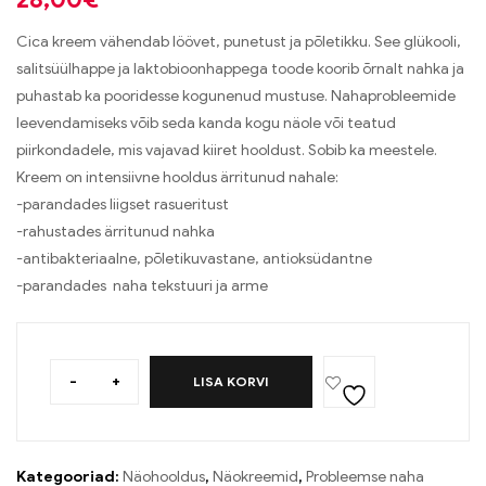
Cica kreem vähendab löövet, punetust ja põletikku. See glükooli,
salitsüülhappe ja laktobioonhappega toode koorib õrnalt nahka ja
puhastab ka pooridesse kogunenud mustuse. Nahaprobleemide
leevendamiseks võib seda kanda kogu näole või teatud
piirkondadele, mis vajavad kiiret hooldust. Sobib ka meestele.
Kreem on intensiivne hooldus ärritunud nahale:
-parandades liigset rasueritust
-rahustades ärritunud nahka
-antibakteriaalne, põletikuvastane, antioksüdantne
-parandades naha tekstuuri ja arme
-
+
LISA KORVI
Kategooriad:
Näohooldus
,
Näokreemid
,
Probleemse naha