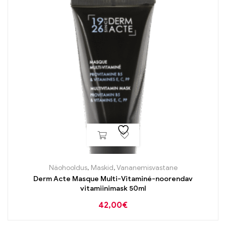
Näohooldus
,
Maskid
,
Vananemisvastane
Derm Acte Masque Multi-Vitaminé-noorendav
vitamiinimask 50ml
42,00
€