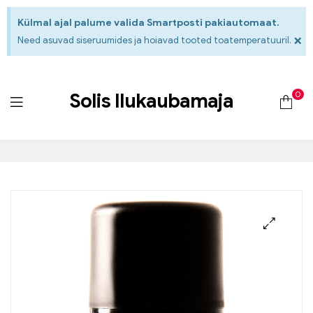
Külmal ajal palume valida Smartposti pakiautomaat.
×
Need asuvad siseruumides ja hoiavad tooted toatemperatuuril.
0
Solis Ilukaubamaja