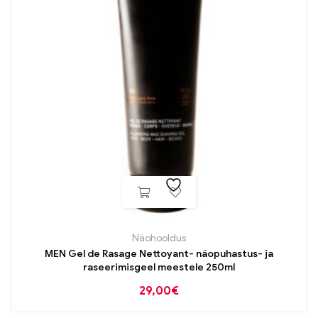
Näohooldus
MEN Gel de Rasage Nettoyant- näopuhastus- ja
raseerimisgeel meestele 250ml
29,00
€