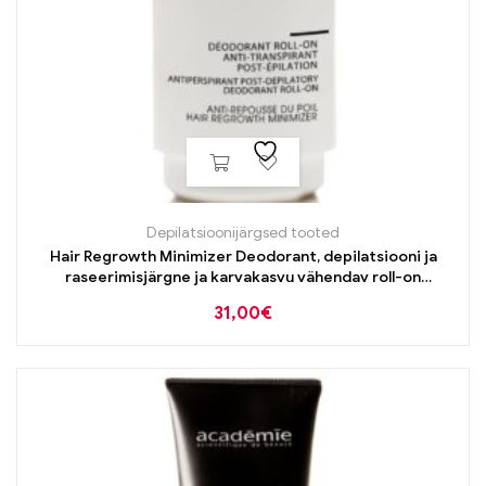
Depilatsioonijärgsed tooted
Hair Regrowth Minimizer Deodorant, depilatsiooni ja
raseerimisjärgne ja karvakasvu vähendav roll-on
deodorant, 50 ml
31,00
€