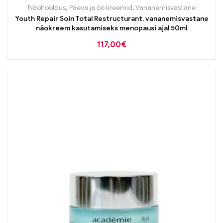
Näohooldus
,
Päeva ja öö kreemid
,
Vananemisvastane
Youth Repair Soin Total Restructurant, vananemisvastane
näokreem kasutamiseks menopausi ajal 50ml
117,00
€