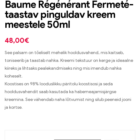
Baume Régénérant Fermeté-
taastav pinguldav kreem
meestele 50ml
48,00
€
See palsam on tõeliselt mehelik hooldusvahend, mis kaitseb,
toniseerib ja taastab nahka. Kreemi tekstuur on kerge ja ideaalne
kiireks ja lihtsaks pealekandmiseks ning mis imendub nahka
koheselt.
Koostises on 98% looduslikku päritolu koostisosi ja seda
hooldusvahendit saab kasutada ka habemeajamisjärgse
kreemina. See vähendab naha lõtvumist ning silub peeneid jooni
ja kortse.