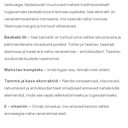
tarkusega. Väidetavalt muutuvad mehed traditsiooniliselt
tugevamaks baobabi koore leotises supledes. See ekstrakt on
vananemisvastane toimeaine, mis taastab naha toonuse.
Väsimuse märgid ja kortsud vähenevad.
Baobabi õli –
See taimeõli on tuntud oma nahka rahustavate ja
pehmendavate omaduste poolest. Toitev ja taastav, taastab
elastsuse ja hoiab ära naha vananemise – antioksüdant. Taastav,
soodustab kudede taastumist.
Matistav kompleks –
Imab liigse rasu. Annab mati efekti.
Tamme ja kase ekstraktid –
Nende toniseerivad, niisutavad,
rahustavad ja antioksüdantsed omadused annavad nahale kõik
elemendid, mida see vajab selle kaitsmiseks ja tugevdamiseks.
E – vitamiin –
Omab omadusi, mis aitavad kaitsta nahka
enneaegse naha vananemise eest.