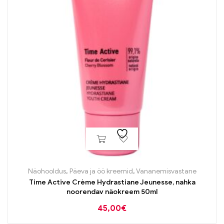
Näohooldus
,
Päeva ja öö kreemid
,
Vananemisvastane
Time Active Crème Hydrastiane Jeunesse, nahka
noorendav näokreem 50ml
45,00
€