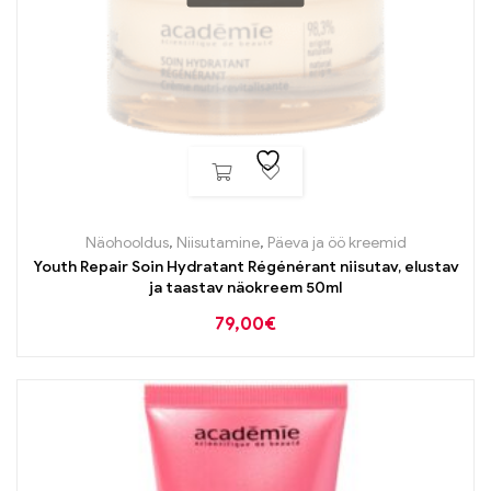
Näohooldus
,
Niisutamine
,
Päeva ja öö kreemid
Youth Repair Soin Hydratant Régénérant niisutav, elustav
ja taastav näokreem 50ml
79,00
€