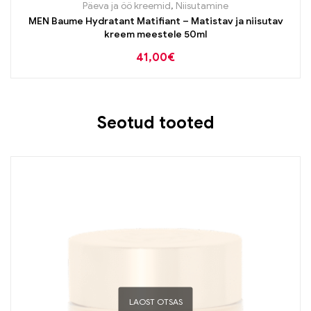
Päeva ja öö kreemid
,
Niisutamine
MEN Baume Hydratant Matifiant – Matistav ja niisutav
kreem meestele 50ml
41,00
€
Seotud tooted
LAOST OTSAS