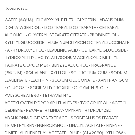
Koostisosad:
WATER (AQUA) • DICAPRYLYL ETHER • GLYCERIN • ADANSONIA
DIGITATA SEED OIL • ISOSTEARYL ISOSTEARATE • CETEARYL
ALCOHOL • GLYCERYL STEARATE CITRATE • PROPANEDIOL •
XYLITYLGLUCOSIDE • ALUMINUM STARCH OCTENYLSUCCINATE
• ANHYDROXYLITOL • LEVULINIC ACID • CETEARYL GLUCOSIDE •
HYDROXYETHYL ACRYLATE/SODIUM ACRYLOYLDIMETHYL
TAURATE COPOLYMER • BENZYL ALCOHOL • FRAGRANCE
(PARFUM) • SQUALANE • XYLITOL • SCLEROTIUM GUM • SODIUM
LEVULINATE • LECITHIN • SODIUM GLUCONATE • XANTHAN GUM
• GLUCOSE • SODIUM HYDROXIDE • O-CYMEN-5-OL •
POLYSORBATE 60 • TETRAMETHYL
ACETYLOCTAHYDRONAPHTHALENES • TOCOPHEROL • ACETYL
CEDRENE • HEXAMETHYLINDANOPYRAN • HYDROLYZED
ADANSONIA DIGITATA EXTRACT • SORBITAN ISOSTEARATE •
TRIMETHYLBENZENEPROPANOL • LINALYL ACETATE • PINENE •
DIMETHYL PHENETHYL ACETATE • BLUE 1 (CI 42090) • YELLOW 5