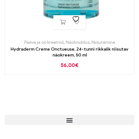
Päeva ja öö kreemid
,
Näohooldus
,
Niisutamine
Hydraderm Creme Onctueuse, 24-tunni rikkalik niisutav
näokreem, 50 ml
56,00
€