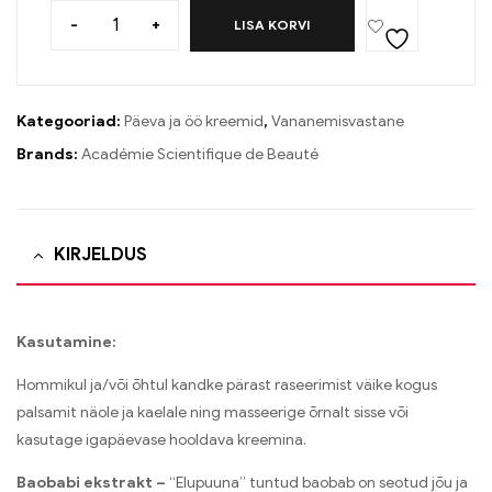
-
+
LISA KORVI
Kategooriad:
Päeva ja öö kreemid
,
Vananemisvastane
Brands:
Académie Scientifique de Beauté
KIRJELDUS
Kasutamine:
Hommikul ja/või õhtul kandke pärast raseerimist väike kogus
palsamit näole ja kaelale ning masseerige õrnalt sisse või
kasutage igapäevase hooldava kreemina.
Baobabi ekstrakt –
“Elupuuna” tuntud baobab on seotud jõu ja