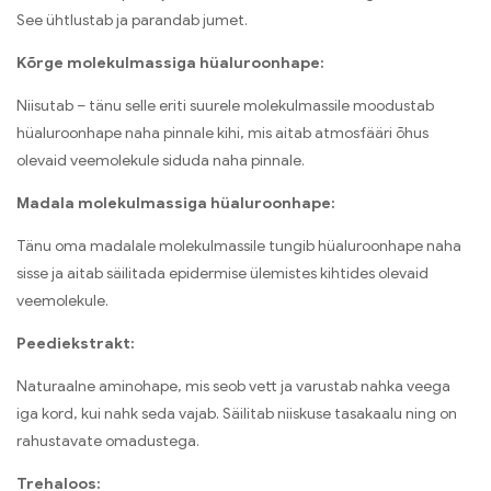
See ühtlustab ja parandab jumet.
Kõrge molekulmassiga hüaluroonhape:
Niisutab – tänu selle eriti suurele molekulmassile moodustab
hüaluroonhape naha pinnale kihi, mis aitab atmosfääri õhus
olevaid veemolekule siduda naha pinnale.
Madala molekulmassiga hüaluroonhape:
Tänu oma madalale molekulmassile tungib hüaluroonhape naha
sisse ja aitab säilitada epidermise ülemistes kihtides olevaid
veemolekule.
Peediekstrakt:
Naturaalne aminohape, mis seob vett ja varustab nahka veega
iga kord, kui nahk seda vajab. Säilitab niiskuse tasakaalu ning on
rahustavate omadustega.
Trehaloos: