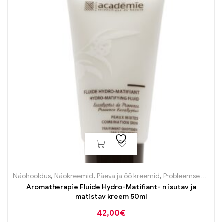
Näohooldus
,
Näokreemid
,
Päeva ja öö kreemid
,
Probleemse naha tooted
Aromatherapie Fluide Hydro-Matifiant- niisutav ja
matistav kreem 50ml
42,00
€