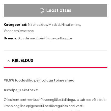
Laost otsas
Kategooriad:
Näohooldus
,
Maskid
,
Niisutamine
,
Vananemisvastane
Brands:
Académie Scientifique de Beauté
KIRJELDUS
98,5% loodusliku päritoluga toimeained
Astelpaju ekstrakt:
Olles kontsentreeritud flavoonglükosiididega, aitab see võidelda
kronoloogilise epigeneetilise düsregulatsiooni vastu,