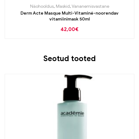
Näohooldus
,
Maskid
,
Vananemisvastane
Derm Acte Masque Multi-Vitaminé-noorendav
vitamiinimask 50ml
42,00
€
Seotud tooted