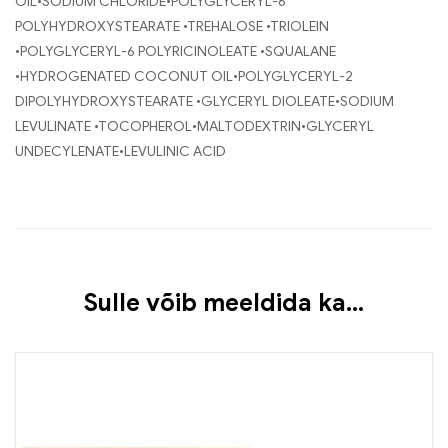
OIL•SODIUM CHLORIDE•POLYGLYCERYL-6
POLYHYDROXYSTEARATE •TREHALOSE •TRIOLEIN
•POLYGLYCERYL-6 POLYRICINOLEATE •SQUALANE
•HYDROGENATED COCONUT OIL•POLYGLYCERYL-2
DIPOLYHYDROXYSTEARATE •GLYCERYL DIOLEATE•SODIUM
LEVULINATE •TOCOPHEROL•MALTODEXTRIN•GLYCERYL
UNDECYLENATE•LEVULINIC ACID
Sulle võib meeldida ka…