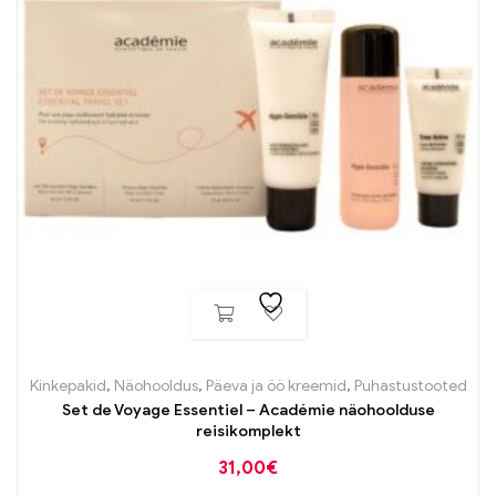
Kinkepakid
,
Näohooldus
,
Päeva ja öö kreemid
,
Puhastustooted
Set de Voyage Essentiel – Académie näohoolduse
reisikomplekt
31,00
€