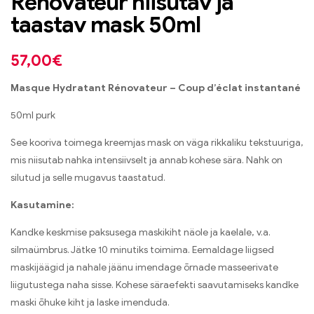
Rénovateur niisutav ja
taastav mask 50ml
57,00
€
Masque Hydratant Rénovateur – Coup d’éclat instantané
50ml purk
See kooriva toimega kreemjas mask on väga rikkaliku tekstuuriga,
mis niisutab nahka intensiivselt ja annab kohese sära. Nahk on
silutud ja selle mugavus taastatud.
Kasutamine:
Kandke keskmise paksusega maskikiht näole ja kaelale, v.a.
silmaümbrus. Jätke 10 minutiks toimima. Eemaldage liigsed
maskijäägid ja nahale jäänu imendage õrnade masseerivate
liigutustega naha sisse. Kohese säraefekti saavutamiseks kandke
maski õhuke kiht ja laske imenduda.