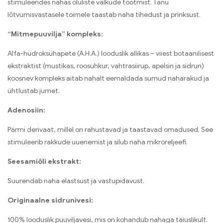
stimuleerides nahas oluliste valkude tootmist. Tänu
lõtvumisvastasele toimele taastab naha tihedust ja prinksust.
“Mitmepuuvilja” kompleks:
Alfa-hüdroksühapete (A.H.A.) looduslik allikas – viiest botaanilisest
ekstraktist (mustikas, roosuhkur, vahtrasiirup, apelsin ja sidrun)
koosnev kompleks aitab nahalt eemaldada surnud naharakud ja
ühtlustab jumet.
Adenosiin:
Pärmi derivaat, millel on rahustavad ja taastavad omadused. See
stimuleerib rakkude uuenemist ja silub naha mikroreljeefi.
Seesamiõli ekstrakt:
Suurendab naha elastsust ja vastupidavust.
Originaalne sidrunivesi:
100% looduslik puuviljavesi, mis on kohandub nahaga täiuslikult.