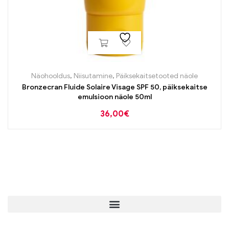
Näohooldus
,
Niisutamine
,
Päiksekaitsetooted näole
Bronzecran Fluide Solaire Visage SPF 50, päiksekaitse
emulsioon näole 50ml
36,00
€