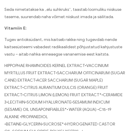
Seda nimetatakse ka „elu suhkruks“, taastab loomuliku niiskuse
taseme, suurendab naha võimet niiskust imada ja säilitada.
Vitamiin E:
Tugev antioksüdant, mis kaitseb rakke ning tugevdab nende
kaitsesüsteemi vabadest radikaalidest põhjustatud kahjustuste
vastu – aitab nahka enneaegse vananemise eest kaitsta.
HIPPOPHAE RHAMNOIDES KERNEL EXTRACT•VACCINIUM
MYRTILLUS FRUIT EXTRACT•SACCHARUM OFFICINARUM (SUGAR
CANE) EXTRACT•ACER SACCHARUM (SUGAR MAPLE)
EXTRACT•CITRUS AURANTIUM DULCIS (ORANGE) FRUIT
EXTRACT•CITRUS LIMON (LEMON) FRUIT EXTRACT*•CERAMIDE
3•LECITHIN•SODIUM HYALURONATE•SESAMUM INDICUM
(SESAME) OIL UNSAPONIFIABLES*• WATER (AQUA) •C15-19
ALKANE •PROPANEDIOL
•BETAINE•GLYCERIN•SUCROSE*•HYDROGENATED CASTOR