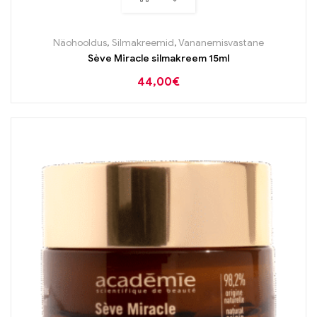
Näohooldus
,
Silmakreemid
,
Vananemisvastane
Sève Miracle silmakreem 15ml
44,00
€