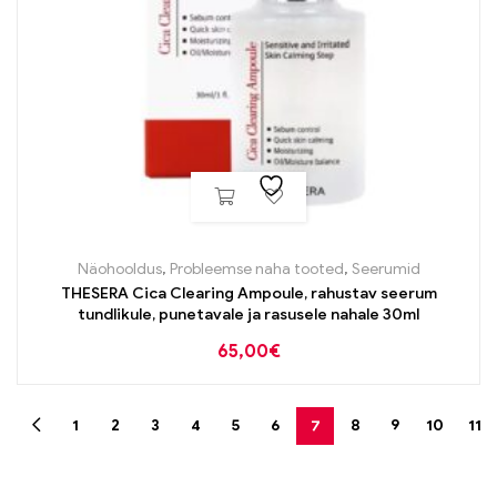
Näohooldus
,
Probleemse naha tooted
,
Seerumid
THESERA Cica Clearing Ampoule, rahustav seerum
tundlikule, punetavale ja rasusele nahale 30ml
65,00
€
1
2
3
4
5
6
7
8
9
10
11