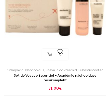
Kinkepakid
,
Näohooldus
,
Päeva ja öö kreemid
,
Puhastustooted
Set de Voyage Essentiel – Académie näohoolduse
reisikomplekt
31,00
€