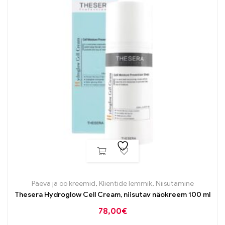
Päeva ja öö kreemid
,
Klientide lemmik
,
Niisutamine
Thesera Hydroglow Cell Cream, niisutav näokreem 100 ml
78,00
€