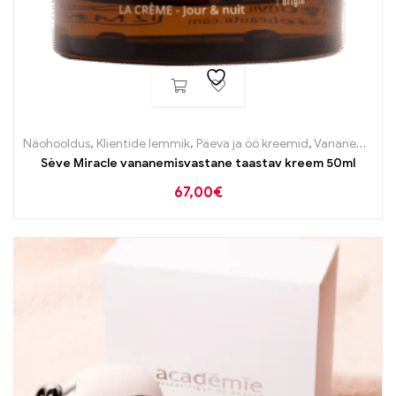
Näohooldus
,
Klientide lemmik
,
Päeva ja öö kreemid
,
Vananemisvastane
Sève Miracle vananemisvastane taastav kreem 50ml
67,00
€