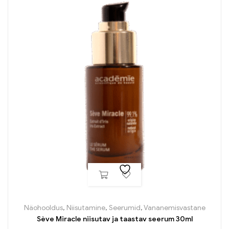
Näohooldus
,
Niisutamine
,
Seerumid
,
Vananemisvastane
Sève Miracle niisutav ja taastav seerum 30ml