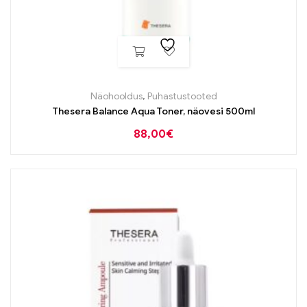
Näohooldus
,
Puhastustooted
Thesera Balance Aqua Toner, näovesi 500ml
88,00
€