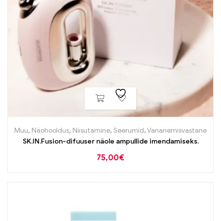
Muu
,
Näohooldus
,
Niisutamine
,
Seerumid
,
Vananemisvastane
SK.IN.Fusion-difuuser näole ampullide imendamiseks.
75,00
€