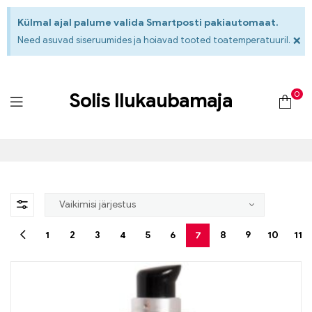
Külmal ajal palume valida Smartposti pakiautomaat.
×
Need asuvad siseruumides ja hoiavad tooted toatemperatuuril.
0
Solis Ilukaubamaja
1
2
3
4
5
6
7
8
9
10
11