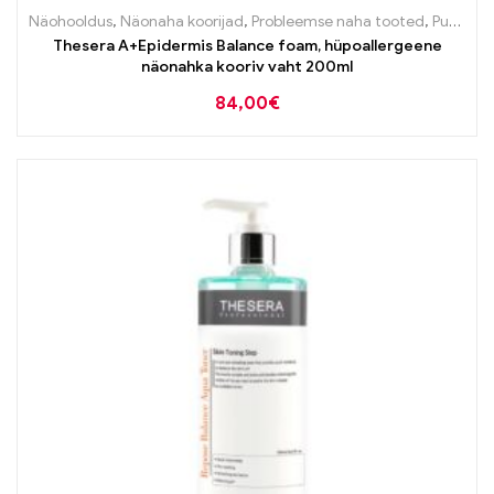
Näohooldus
,
Näonaha koorijad
,
Probleemse naha tooted
,
Puhastustooted
Thesera A+Epidermis Balance foam, hüpoallergeene
näonahka kooriv vaht 200ml
84,00
€