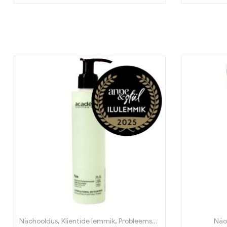
Näohooldus
,
Klientide lemmik
,
Probleemse naha tooted
,
Puhast
Näo