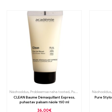
Näohooldus
,
Probleemse naha tooted
,
Puhastustooted
Näohooldus
,
Puhastu
CLEAN Baume Démaquillant Express,
Pure Styl
puhastav palsam näole 150 ml
36,00
€