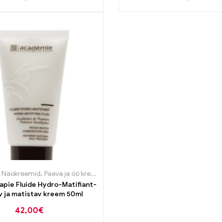
bleemse naha tooted
,
Näokreemid
,
Päeva ja öö kreemid
,
Probleemse naha tooted
pie Fluide Hydro-Matifiant-
v ja matistav kreem 50ml
42,00
€