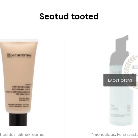
Seotud tooted
LAOST OTSAS
ustooted
hooldus
,
,
Silmakreemid
Puhastustooted
Näohooldus
,
Puhastust