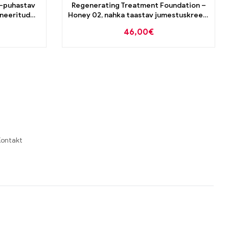
t-puhastav
Regenerating Treatment Foundation –
ineeritud
Honey 02, nahka taastav jumestuskreem
30ml
46,00
€
ontakt