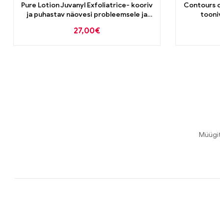
Pure Lotion Juvanyl Exfoliatrice- kooriv
Contours d
ja puhastav näovesi probleemsele ja
tooni
rasusele nahale 200ml
tumeda
27,00
€
Müügi