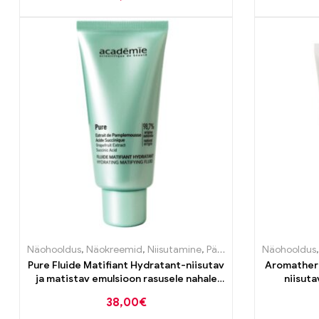
Näohooldus
,
Näokreemid
,
Niisutamine
,
Päeva ja öö kreemid
Näohooldus
,
Pro
Pure Fluide Matifiant Hydratant-niisutav
Aromathera
ja matistav emulsioon rasusele nahale
niisuta
50ml
38,00
€