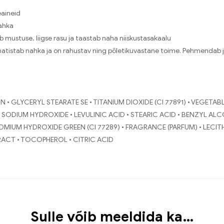
eaineid
nahka
mustuse, liigse rasu ja taastab naha niiskustasakaalu
 matistab nahka ja on rahustav ning põletikuvastane toime. Pehmendab ja
N • GLYCERYL STEARATE SE • TITANIUM DIOXIDE (CI 77891) • VEGETABL
SODIUM HYDROXIDE • LEVULINIC ACID • STEARIC ACID • BENZYL ALC
OMIUM HYDROXIDE GREEN (CI 77289) • FRAGRANCE (PARFUM) • LECIT
TRACT • TOCOPHEROL • CITRIC ACID
Sulle võib meeldida ka…