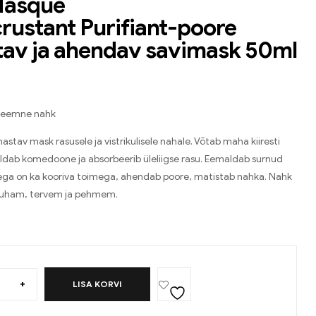
Masque
rustant Purifiant-poore
av ja ahendav savimask 50ml
bleemne nahk
stav mask rasusele ja vistrikulisele nahale. Võtab maha kiiresti
ldab komedoone ja absorbeerib üleliigse rasu. Eemaldab surnud
ega on ka kooriva toimega, ahendab poore, matistab nahka. Nahk
puham, tervem ja pehmem.
+
LISA KORVI