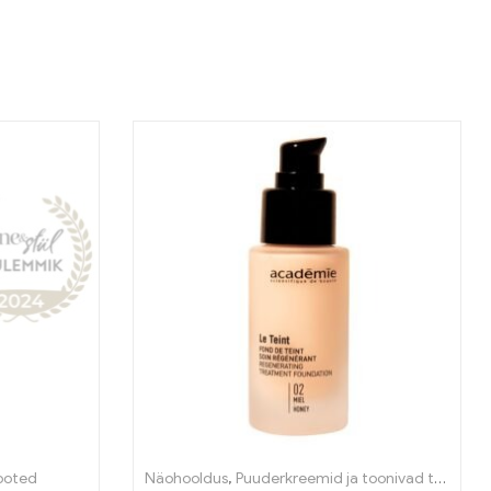
ooted
Näohooldus
,
Puuderkreemid ja toonivad tooted