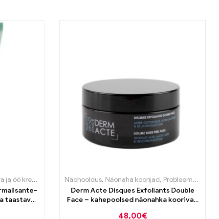
 ja öö kreemid
,
Probleemse naha tooted
Näohooldus
,
Näonaha koorijad
,
Probleemse naha tooted
rmalisante-
Derm Acte Disques Exfoliants Double
ja taastav
Face – kahepoolsed näonahka koorivad
 50ml
padjakesed 30tk
48,00
€