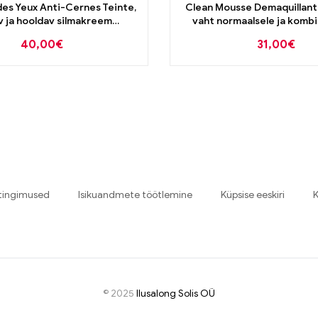
es Yeux Anti-Cernes Teinte,
Clean Mousse Demaquillan
v ja hooldav silmakreem
vaht normaalsele ja komb
tele silmaalustele 20ml
nahale 150ml
40,00
€
31,00
€
tingimused
Isikuandmete töötlemine
Küpsise eeskiri
K
© 2025
I
lusalong Solis OÜ