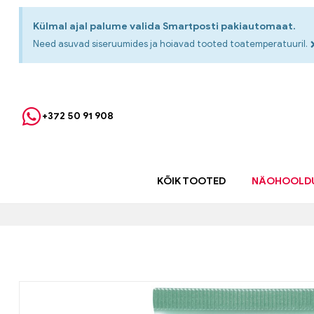
Külmal ajal palume valida Smartposti pakiautomaat.
Need asuvad siseruumides ja hoiavad tooted toatemperatuuril.
+372 50 91 908
KÕIK TOOTED
NÄOHOOLD