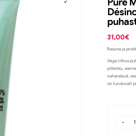
Pure 
Désinc
puhast
31,00
€
Rasune ja pro
Väga tõhus puha
põletiku, eema
naharakud, se
on tunduvalt 
-