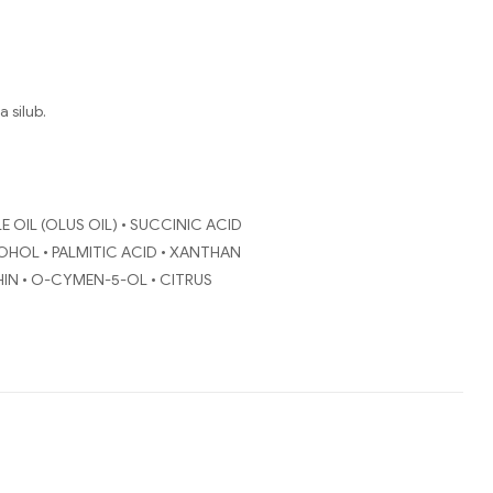
 silub.
E OIL (OLUS OIL) • SUCCINIC ACID
OHOL • PALMITIC ACID • XANTHAN
HIN • O-CYMEN-5-OL • CITRUS