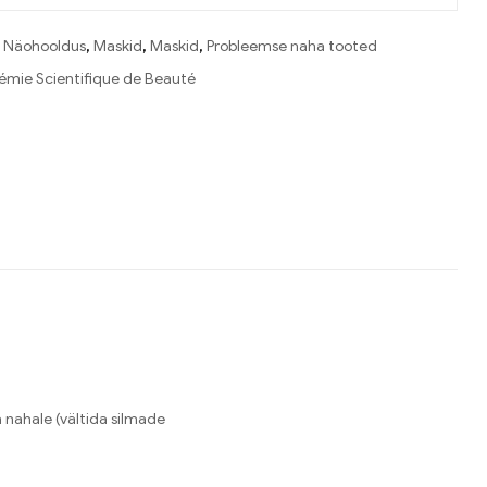
:
Näohooldus
,
Maskid
,
Maskid
,
Probleemse naha tooted
mie Scientifique de Beauté
 nahale (vältida silmade