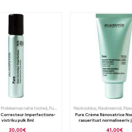
stooted
,
Probleemse naha tooted
,
Puhastustooted
Näohooldus
,
Puhastustooted
,
Näokreemid
,
Päeva
o Correcteur Imperfections-
Pure Crème Rénovatrice No
vistriku pulk 8ml
rasueritust normaliseeriv 
kreem rasusele nahale
30,00
€
41,00
€