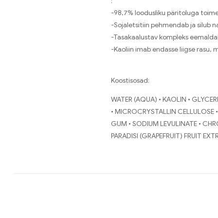
:
-98,7% loodusliku päritoluga toim
-Sojaletsitiin pehmendab ja silub 
-Tasakaalustav kompleks eemaldab 
-Kaoliin imab endasse liigse rasu,
Koostisosad:
WATER (AQUA) • KAOLIN • GLYCERI
• MICROCRYSTALLIN CELLULOSE • 
GUM • SODIUM LEVULINATE • CHR
PARADISI (GRAPEFRUIT) FRUIT EX