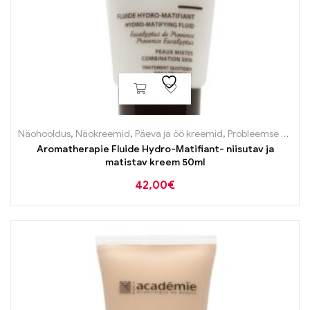
Näohooldus
,
Näokreemid
,
Päeva ja öö kreemid
,
Probleemse naha tooted
Aromatherapie Fluide Hydro-Matifiant- niisutav ja
matistav kreem 50ml
42,00
€