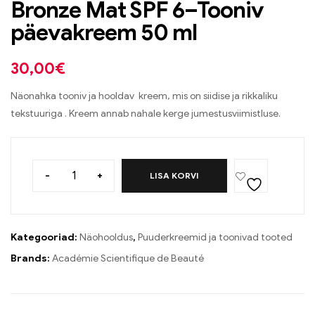
Bronze Mat SPF 6–Tooniv
päevakreem 50 ml
30,00
€
Näonahka tooniv ja hooldav kreem, mis on siidise ja rikkaliku
tekstuuriga . Kreem annab nahale kerge jumestusviimistluse.
-
+
LISA KORVI
Kategooriad:
Näohooldus
,
Puuderkreemid ja toonivad tooted
Brands:
Académie Scientifique de Beauté