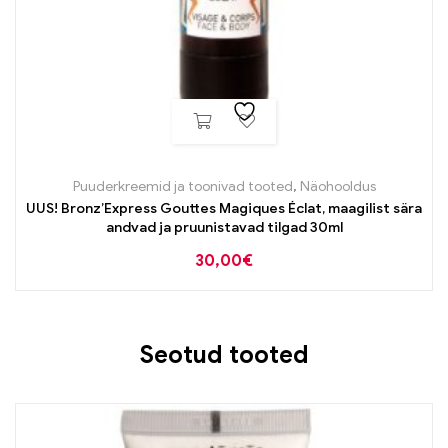
Puuderkreemid ja toonivad tooted
,
Näohooldus
UUS! Bronz’Express Gouttes Magiques Éclat, maagilist sära
andvad ja pruunistavad tilgad 30ml
30,00
€
Seotud tooted