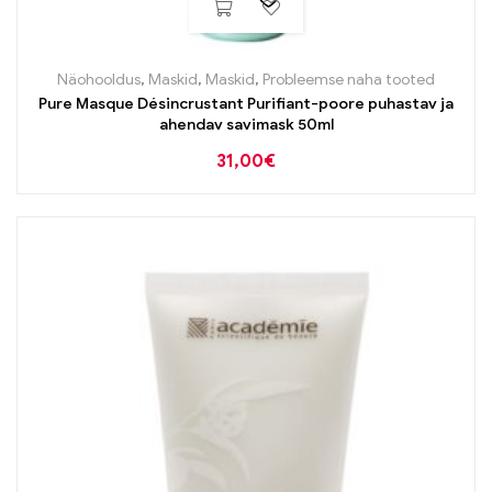
Näohooldus
,
Maskid
,
Maskid
,
Probleemse naha tooted
Pure Masque Désincrustant Purifiant-poore puhastav ja
ahendav savimask 50ml
31,00
€