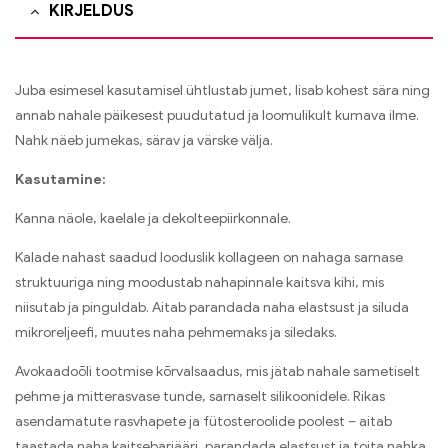
KIRJELDUS
Juba esimesel kasutamisel ühtlustab jumet, lisab kohest sära ning
annab nahale päikesest puudutatud ja loomulikult kumava ilme.
Nahk näeb jumekas, särav ja värske välja.
Kasutamine:
Kanna näole, kaelale ja dekolteepiirkonnale.
Kalade nahast saadud looduslik kollageen on nahaga sarnase
struktuuriga ning moodustab nahapinnale kaitsva kihi, mis
niisutab ja pinguldab. Aitab parandada naha elastsust ja siluda
mikroreljeefi, muutes naha pehmemaks ja siledaks.
Avokaadoõli tootmise kõrvalsaadus, mis jätab nahale sametiselt
pehme ja mitterasvase tunde, sarnaselt silikoonidele. Rikas
asendamatute rasvhapete ja fütosteroolide poolest – aitab
taastada naha kaitsebarjääri, parandada elastsust ja toita nahka