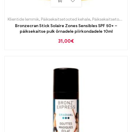
Klientide lemmik
,
Päiksekaitsetooted kehale
,
Päiksekaitsetooted näole
Bronzecran Stick Solaire Zones Sensibles SPF 50+ –
päiksekaitse pulk õrnadele piirkondadele 10ml
31,00
€