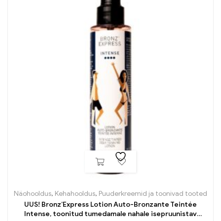
Näohooldus
,
Kehahooldus
,
Puuderkreemid ja toonivad tooted
UUS! Bronz’Express Lotion Auto-Bronzante Teintée
Intense, toonitud tumedamale nahale isepruunistav