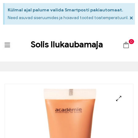
Külmal ajal palume valida Smartposti pakiautomaat.
×
Need asuvad siseruumides ja hoiavad tooted toatemperatuuril.
0
Solis Ilukaubamaja