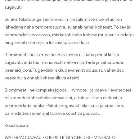
sügavuti.
Sulava tekstuuriga taimne või, mille sulamistemperatuur on
lähedane naha temperatuurile, sulaneb nahal koheselt. Toitev ja
pehmendav koostisosa, mis katab naha kohese mugavustundega
ning annab kreemja ja luksusliku viimistluse.
Biomimeetiline toimeaine, mis toimib nii naha pinnal kui ka
sügavuti, aidates intensiivselt nahka niisutada ja vähendada
peeneid jooni. Tugevdab rakkudevahelist sidusust, vähendab
veekadu ja annab kohese siluva efekti.
Biomimeetiline kompleks jojoba-, mimoosi- ja päevalillevahadest,
mis moodustab nahale kaitsva kihi, aitab säilitada niiskust ja
pehmendada nahka. Pakub mugavust, elastsust ja õrna sära,
parandades samal ajal tooniva koostise püsivust.
Koostisosad:
WATER/AQUA/EAU • C10-18 TRIGLYCERIDES • MINERAL OIL