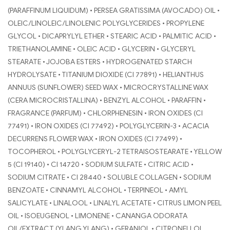
(PARAFFINUM LIQUIDUM) • PERSEA GRATISSIMA (AVOCADO) OIL •
OLEIC/LINOLEIC/LINOLENIC POLYGLYCERIDES • PROPYLENE
GLYCOL • DICAPRYLYL ETHER • STEARIC ACID • PALMITIC ACID •
TRIETHANOLAMINE • OLEIC ACID • GLYCERIN • GLYCERYL
STEARATE • JOJOBA ESTERS • HYDROGENATED STARCH
HYDROLYSATE • TITANIUM DIOXIDE (CI 77891) • HELIANTHUS
ANNUUS (SUNFLOWER) SEED WAX • MICROCRYSTALLINE WAX
(CERA MICROCRISTALLINA) • BENZYL ALCOHOL • PARAFFIN •
FRAGRANCE (PARFUM) • CHLORPHENESIN • IRON OXIDES (CI
77491) • IRON OXIDES (CI 77492) • POLYGLYCERIN-3 • ACACIA
DECURRENS FLOWER WAX • IRON OXIDES (CI 77499) •
TOCOPHEROL • POLYGLYCERYL-2 TETRAISOSTEARATE • YELLOW
5 (CI 19140) • CI 14720 • SODIUM SULFATE • CITRIC ACID •
SODIUM CITRATE • CI 28440 • SOLUBLE COLLAGEN • SODIUM
BENZOATE • CINNAMYL ALCOHOL • TERPINEOL • AMYL
SALICYLATE • LINALOOL • LINALYL ACETATE • CITRUS LIMON PEEL
OIL • ISOEUGENOL • LIMONENE • CANANGA ODORATA
OIL/EXTRACT (YLANG YLANG) • GERANIOL • CITRONELLOL