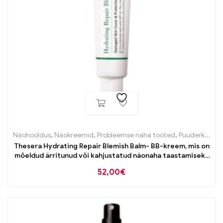
Näohooldus
,
Näokreemid
,
Probleemse naha tooted
,
Puuderkreemid ja toonivad tooted
Thesera Hydrating Repair Blemish Balm- BB-kreem, mis on
mõeldud ärritunud või kahjustatud näonaha taastamiseks
ja kaitsmiseks 30ml
52,00
€