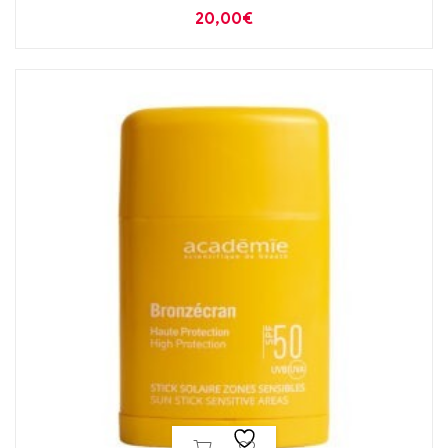
“kastanivesi” 150ml
20,00
€