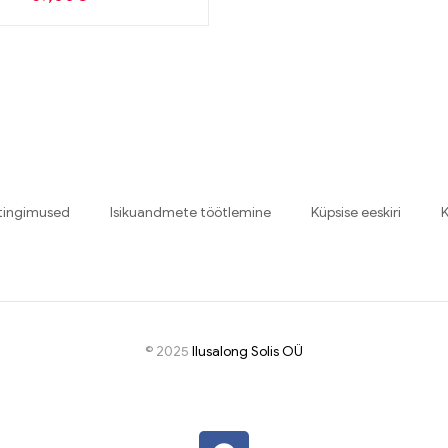
tingimused
Isikuandmete töötlemine
Küpsise eeskiri
K
© 2025
I
lusalong Solis OÜ