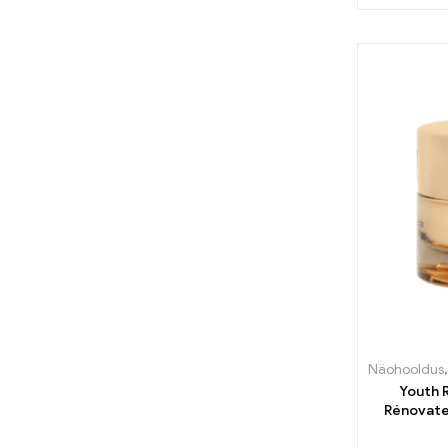
Näohooldus
Youth 
Rénovateu