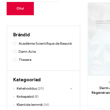
Otsi
Brändid
Académie Scientifique de Beauté
Derm Acte
Thesera
Kategooriad
Derm 
Kehahooldus
(20)
Régénérant
Kinkepakid
(8)
Klientide lemmik
(14)