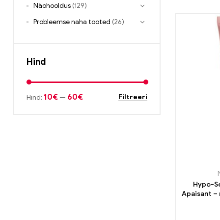
Näohooldus
(129)
Probleemse naha tooted
(26)
Hind
10€
60€
Filtreeri
Hind:
—
Hypo-Se
Apaisant – 
v