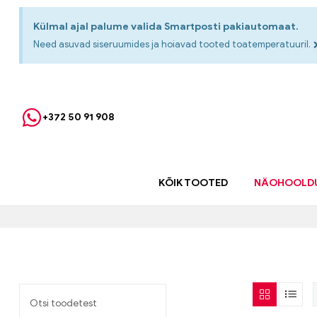
Külmal ajal palume valida Smartposti pakiautomaat.
Need asuvad siseruumides ja hoiavad tooted toatemperatuuril.
+372 50 91 908
KÕIK TOOTED
NÄOHOOLD