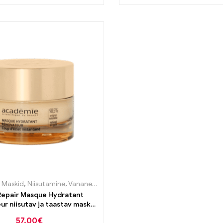
,
Maskid
,
Niisutamine
,
Vananemisvastane
Repair Masque Hydratant
r niisutav ja taastav mask
50ml
57,00
€