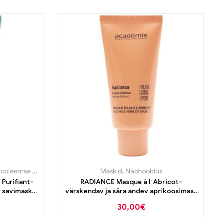
bleemse naha tooted
Maskid
,
Näohooldus
Purifiant-
RADIANCE Masque à l´Abricot-
 savimask
värskendav ja sära andev aprikoosimask
50 ml
30,00
€