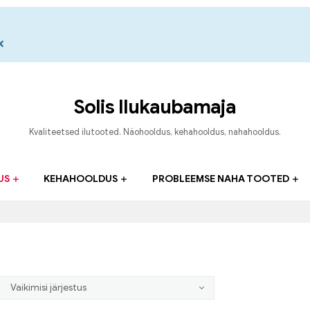
×
Solis Ilukaubamaja
Kvaliteetsed ilutooted. Näohooldus, kehahooldus, nahahooldus.
US
KEHAHOOLDUS
PROBLEEMSE NAHA TOOTED