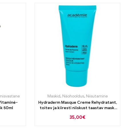
misvastane
Maskid
,
Näohooldus
,
Niisutamine
Vitaminé-
Hydraderm Masque Creme Rehydratant,
sk 50ml
toitev ja kiiresti niiskust taastav mask,
50 ml
35,00
€