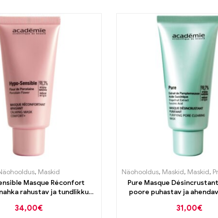
Näohooldus
,
Maskid
Näohooldus
,
Maskid
,
Maskid
,
Pro
nsible Masque Réconfort
Pure Masque Désincrustant 
nahka rahustav ja tundlikkust
poore puhastav ja ahendav
ähendav mask 50ml
50ml
34,00
€
31,00
€