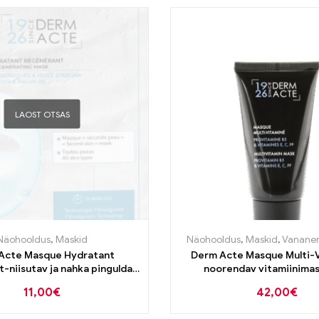
LAOST OTSAS
Näohooldus
,
Maskid
Näohooldus
,
Maskid
,
Vanane
Acte Masque Hydratant
Derm Acte Masque Multi-
-niisutav ja nahka pinguldav
noorendav vitamiinima
kangasmask
11,00
€
42,00
€